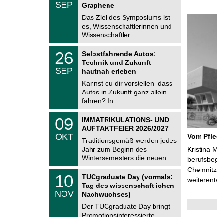
.
SEP
h
Graphene
0
e
9
Das Ziel des Symposiums ist
m
.
es, Wissenschaftlerinnen und
n
2
i
Wissenschaftler …
0
t
2
z
T
6
2
26
Selbstfahrende Autos:
U
6
Technik und Zukunft
C
.
SEP
h
hautnah erleben
0
e
9
Kannst du dir vorstellen, dass
m
.
Autos in Zukunft ganz allein
n
2
i
fahren? In …
0
t
2
z
T
6
0
09
IMMATRIKULATIONS- UND
U
9
AUFTAKTFEIER 2026/2027
C
.
OKT
Vom Pfl
h
1
Traditionsgemäß werden jedes
e
0
Jahr zum Beginn des
Kristina 
m
.
Wintersemesters die neuen …
n
berufsbe
2
i
0
Chemnitz 
Z
t
1
10
2
TUCgraduate Day (vormals:
e
weiterent
z
0
6
Tag des wissenschaftlichen
n
.
NOV
t
Nachwuchses)
1
r
1
Der TUCgraduate Day bringt
u
.
Promotionsinteressierte,
m