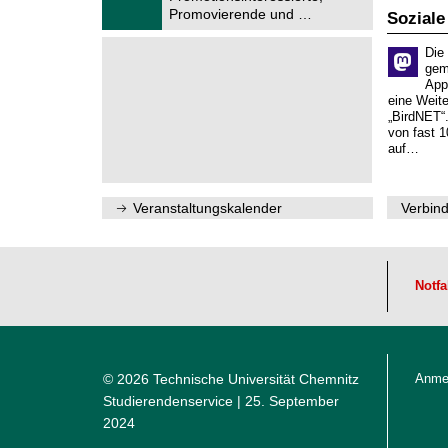
2
f
Promovierende und …
Soziale
0
ü
2
r
6
Die
d
gem
e
App
n
w
eine Weit
i
„BirdNET“
s
von fast 1
s
auf…
e
n
s
c
Veranstaltungskalender
Verbind
h
a
f
t
l
Notfa
i
c
h
e
n
N
© 2026 Technische Universität Chemnitz
Anme
a
Studierendenservice
| 25. September
c
h
2024
w
u