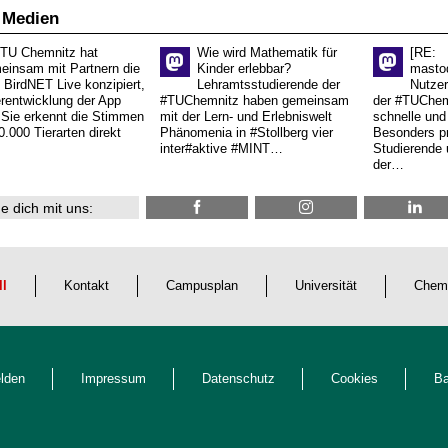
 Medien
 TU Chemnitz hat
Wie wird Mathematik für
[RE:
einsam mit Partnern die
Kinder erlebbar?
masto
 BirdNET Live konzipiert,
Lehramtsstudierende der
Nutzer
erentwicklung der App
#TUChemnitz haben gemeinsam
der #TUChemn
.Sie erkennt die Stimmen
mit der Lern- und Erlebniswelt
schnelle und 
0.000 Tierarten direkt
Phänomenia in #Stollberg vier
Besonders pr
inter#aktive #MINT…
Studierende 
der…
e dich mit uns:
ll
Kontakt
Campusplan
Universität
Chem
lden
Impressum
Datenschutz
Cookies
Ba