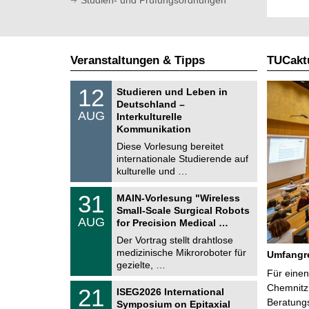
Veranstaltungen & Tipps
TUCaktu
S
1
12
Studieren und Leben in
o
2
Deutschland –
n
.
AUG
s
Interkulturelle
0
t
Kommunikation
8
i
.
Diese Vorlesung bereitet
g
2
e
internationale Studierende auf
0
kulturelle und …
2
6
T
3
31
MAIN-Vorlesung "Wireless
U
1
Small-Scale Surgical Robots
C
.
AUG
h
for Precision Medical …
0
e
8
Der Vortrag stellt drahtlose
m
.
medizinische Mikroroboter für
n
Umfangre
2
i
gezielte, …
0
Für einen
t
2
z
T
Chemnitz 
6
2
21
ISEG2026 International
U
1
Beratung
Symposium on Epitaxial
C