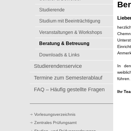
t
Ber
Studierende
Liebe
Studium mit Beeinträchtigung
herzli
Veranstaltungen & Workshops
Chemnit
Unters
Beratung & Betreuung
Einric
Anmerk
Downloads & Links
Studierendenservice
In den
weibli
Termine zum Semesterablauf
führen.
FAQ – Häufig gestellte Fragen
Ihr Te
Vorlesungsverzeichnis
Zentrales Prüfungsamt
Studien- und Prüfungsordnungen