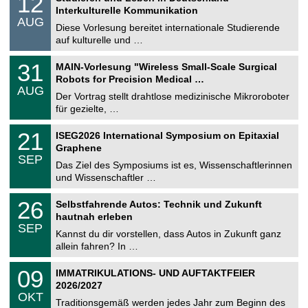
12
o
2
Interkulturelle Kommunikation
n
.
AUG
s
0
Diese Vorlesung bereitet internationale Studierende
t
8
auf kulturelle und …
i
.
g
2
T
e
3
31
MAIN-Vorlesung "Wireless Small-Scale Surgical
0
U
1
2
Robots for Precision Medical …
C
.
6
AUG
h
0
Der Vortrag stellt drahtlose medizinische Mikroroboter
e
8
für gezielte, …
m
.
n
2
T
i
2
21
ISEG2026 International Symposium on Epitaxial
0
U
t
1
2
Graphene
C
z
.
6
SEP
h
0
Das Ziel des Symposiums ist es, Wissenschaftlerinnen
e
9
und Wissenschaftler …
m
.
n
2
T
i
2
26
Selbstfahrende Autos: Technik und Zukunft
0
U
t
6
2
hautnah erleben
C
z
.
6
SEP
h
0
Kannst du dir vorstellen, dass Autos in Zukunft ganz
e
9
allein fahren? In …
m
.
n
2
T
i
0
09
IMMATRIKULATIONS- UND AUFTAKTFEIER
0
U
t
9
2
2026/2027
C
z
.
6
OKT
h
1
Traditionsgemäß werden jedes Jahr zum Beginn des
e