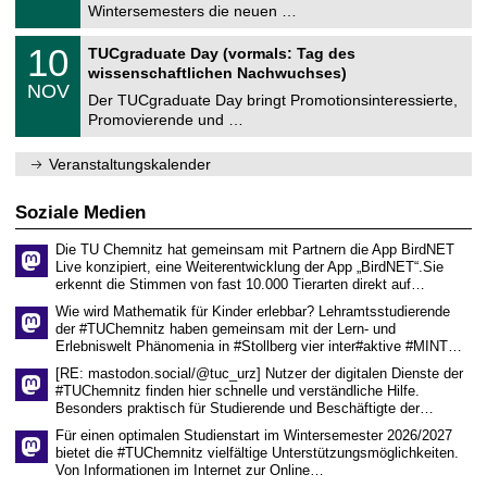
0
Wintersemesters die neuen …
m
.
n
2
Z
i
1
10
TUCgraduate Day (vormals: Tag des
0
e
t
0
2
wissenschaftlichen Nachwuchses)
n
z
.
6
NOV
t
1
Der TUCgraduate Day bringt Promotionsinteressierte,
r
1
Promovierende und …
u
.
m
2
f
0
Veranstaltungskalender
ü
2
r
6
d
Soziale Medien
e
n
Die TU Chemnitz hat gemeinsam mit Partnern die App BirdNET
w
Live konzipiert, eine Weiterentwicklung der App „BirdNET“.Sie
i
erkennt die Stimmen von fast 10.000 Tierarten direkt auf…
s
s
Wie wird Mathematik für Kinder erlebbar? Lehramtsstudierende
e
der #TUChemnitz haben gemeinsam mit der Lern- und
n
Erlebniswelt Phänomenia in #Stollberg vier inter#aktive #MINT…
s
c
[RE: mastodon.social/@tuc_urz] Nutzer der digitalen Dienste der
h
#TUChemnitz finden hier schnelle und verständliche Hilfe.
a
Besonders praktisch für Studierende und Beschäftigte der…
f
t
Für einen optimalen Studienstart im Wintersemester 2026/2027
l
bietet die #TUChemnitz vielfältige Unterstützungsmöglichkeiten.
i
Von Informationen im Internet zur Online…
c