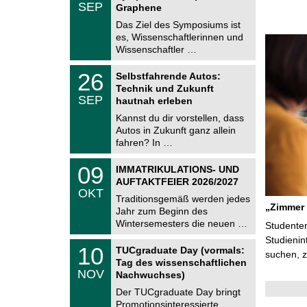
.
SEP
h
Graphene
0
e
9
Das Ziel des Symposiums ist
m
.
es, Wissenschaftlerinnen und
n
2
i
Wissenschaftler …
0
t
2
z
T
6
2
26
Selbstfahrende Autos:
U
6
Technik und Zukunft
C
.
SEP
h
hautnah erleben
0
e
9
Kannst du dir vorstellen, dass
m
.
Autos in Zukunft ganz allein
n
2
i
fahren? In …
0
t
2
z
T
6
0
09
IMMATRIKULATIONS- UND
U
9
AUFTAKTFEIER 2026/2027
C
.
OKT
h
1
Traditionsgemäß werden jedes
e
„Zimmer 
0
Jahr zum Beginn des
m
.
Wintersemesters die neuen …
n
Studenten
2
i
0
Studienin
Z
t
1
10
2
TUCgraduate Day (vormals:
e
suchen, 
z
0
6
Tag des wissenschaftlichen
n
.
NOV
t
Nachwuchses)
1
r
1
Der TUCgraduate Day bringt
u
.
Promotionsinteressierte,
m