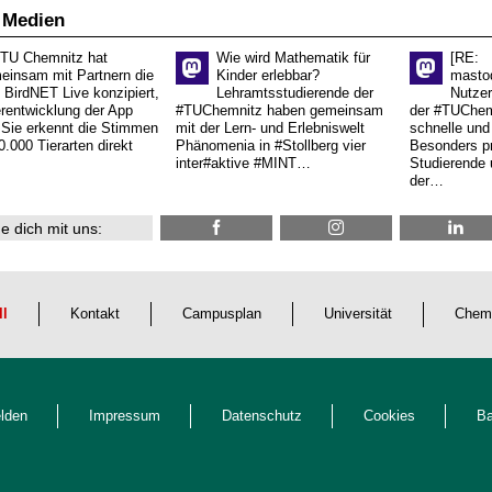
 Medien
 TU Chemnitz hat
Wie wird Mathematik für
[RE:
einsam mit Partnern die
Kinder erlebbar?
masto
 BirdNET Live konzipiert,
Lehramtsstudierende der
Nutzer
erentwicklung der App
#TUChemnitz haben gemeinsam
der #TUChemn
.Sie erkennt die Stimmen
mit der Lern- und Erlebniswelt
schnelle und 
0.000 Tierarten direkt
Phänomenia in #Stollberg vier
Besonders pr
inter#aktive #MINT…
Studierende 
der…
e dich mit uns:
ll
Kontakt
Campusplan
Universität
Chem
lden
Impressum
Datenschutz
Cookies
Ba