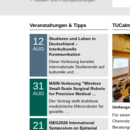
Veranstaltungen & Tipps
TUCaktu
S
1
12
Studieren und Leben in
o
2
Deutschland –
n
.
AUG
s
Interkulturelle
0
t
Kommunikation
8
i
.
Diese Vorlesung bereitet
g
2
e
internationale Studierende auf
0
kulturelle und …
2
6
T
3
31
MAIN-Vorlesung "Wireless
U
1
Small-Scale Surgical Robots
C
.
AUG
h
for Precision Medical …
0
e
8
Der Vortrag stellt drahtlose
m
.
medizinische Mikroroboter für
n
Umfangre
2
i
gezielte, …
0
Für einen
t
2
z
T
Chemnitz 
6
2
21
ISEG2026 International
U
1
Beratung
Symposium on Epitaxial
C