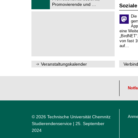
2
f
Promovierende und …
Soziale
0
ü
2
r
6
Die
d
gem
e
App
n
w
eine Weit
i
„BirdNET“
s
von fast 1
s
auf…
e
n
s
c
Veranstaltungskalender
Verbind
h
a
f
t
l
Notfa
i
c
h
e
n
N
© 2026 Technische Universität Chemnitz
Anme
a
Studierendenservice
| 25. September
c
h
2024
w
u