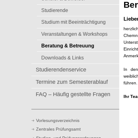
t
Ber
Studierende
Liebe
Studium mit Beeinträchtigung
herzli
Veranstaltungen & Workshops
Chemnit
Unters
Beratung & Betreuung
Einric
Anmerk
Downloads & Links
Studierendenservice
In den
weibli
Termine zum Semesterablauf
führen.
FAQ – Häufig gestellte Fragen
Ihr Te
Vorlesungsverzeichnis
Zentrales Prüfungsamt
Studien- und Prüfungsordnungen