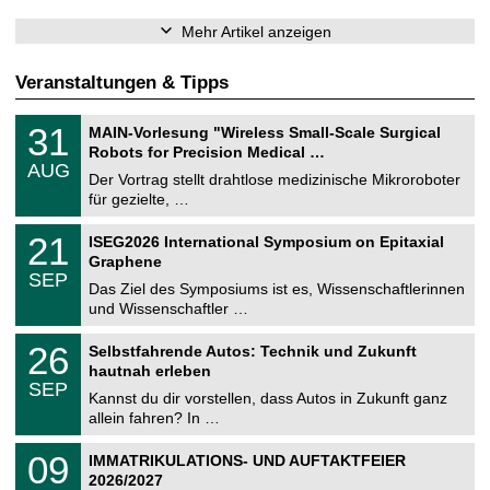
Mehr Artikel anzeigen
Veranstaltungen & Tipps
T
3
31
MAIN-Vorlesung "Wireless Small-Scale Surgical
U
1
Robots for Precision Medical …
C
.
AUG
h
0
Der Vortrag stellt drahtlose medizinische Mikroroboter
e
8
für gezielte, …
m
.
n
2
T
i
2
21
ISEG2026 International Symposium on Epitaxial
0
U
t
1
2
Graphene
C
z
.
6
SEP
h
0
Das Ziel des Symposiums ist es, Wissenschaftlerinnen
e
9
und Wissenschaftler …
m
.
n
2
T
i
2
26
Selbstfahrende Autos: Technik und Zukunft
0
U
t
6
2
hautnah erleben
C
z
.
6
SEP
h
0
Kannst du dir vorstellen, dass Autos in Zukunft ganz
e
9
allein fahren? In …
m
.
n
2
T
i
0
09
IMMATRIKULATIONS- UND AUFTAKTFEIER
0
U
t
9
2
2026/2027
C
z
.