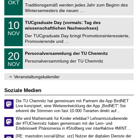
6
OKT
h
1
Traditionsgemäß werden jedes Jahr zum Beginn des
e
0
Wintersemesters die neuen …
m
.
n
2
Z
i
1
10
TUCgraduate Day (vormals: Tag des
0
e
t
0
2
wissenschaftlichen Nachwuchses)
n
z
.
6
NOV
t
1
Der TUCgraduate Day bringt Promotionsinteressierte,
r
1
Promovierende und …
u
.
m
2
T
f
2
20
Personalversammlung der TU Chemnitz
0
U
ü
0
2
C
r
Personalversammlung der TU Chemnitz
.
6
NOV
h
d
1
e
e
1
m
n
.
Veranstaltungskalender
n
w
2
i
i
0
t
s
2
Soziale Medien
z
s
6
e
Die TU Chemnitz hat gemeinsam mit Partnern die App BirdNET
n
Live konzipiert, eine Weiterentwicklung der App „BirdNET“.Sie
s
erkennt die Stimmen von fast 10.000 Tierarten direkt auf…
c
h
Wie wird Mathematik für Kinder erlebbar? Lehramtsstudierende
a
der #TUChemnitz haben gemeinsam mit der Lern- und
f
Erlebniswelt Phänomenia in #Stollberg vier inter#aktive #MINT…
t
l
[RE: mastodon.social/@tuc_urz] Nutzer der digitalen Dienste der