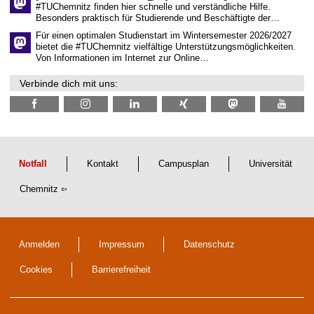
i
#TUChemnitz finden hier schnelle und verständliche Hilfe.
c
Besonders praktisch für Studierende und Beschäftigte der…
h
e
Für einen optimalen Studienstart im Wintersemester 2026/2027
n
bietet die #TUChemnitz vielfältige Unterstützungsmöglichkeiten.
N
Von Informationen im Internet zur Online…
a
c
Verbinde dich mit uns:
h
w
u
c
h
s
Notfall
Kontakt
Campusplan
Universität
Chemnitz
Anmelden
Impressum
Datenschutz
Cookies
Barrierefreiheit