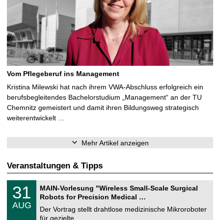
Vom Pflegeberuf ins Management
Kristina Milewski hat nach ihrem VWA-Abschluss erfolgreich ein
berufsbegleitendes Bachelorstudium „Management“ an der TU
Chemnitz gemeistert und damit ihren Bildungsweg strategisch
weiterentwickelt …
Mehr Artikel anzeigen
Veranstaltungen & Tipps
T
3
31
MAIN-Vorlesung "Wireless Small-Scale Surgical
U
1
Robots for Precision Medical …
C
.
AUG
h
0
Der Vortrag stellt drahtlose medizinische Mikroroboter
e
8
für gezielte, …
m