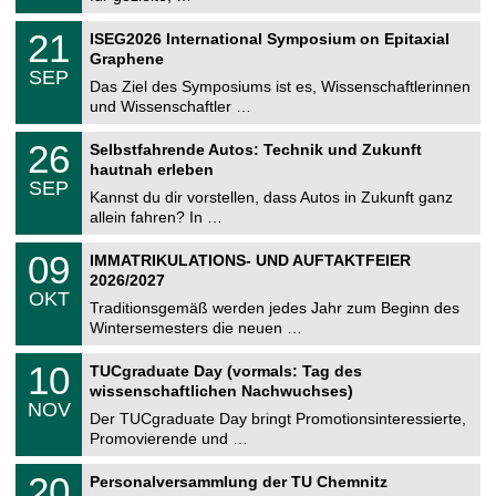
.
n
2
T
i
2
21
ISEG2026 International Symposium on Epitaxial
0
U
t
1
2
Graphene
C
z
.
6
SEP
h
0
Das Ziel des Symposiums ist es, Wissenschaftlerinnen
e
9
und Wissenschaftler …
m
.
n
2
T
i
2
26
Selbstfahrende Autos: Technik und Zukunft
0
U
t
6
2
hautnah erleben
C
z
.
6
SEP
h
0
Kannst du dir vorstellen, dass Autos in Zukunft ganz
e
9
allein fahren? In …
m
.
n
2
T
i
0
09
IMMATRIKULATIONS- UND AUFTAKTFEIER
0
U
t
9
2
2026/2027
C
z
.
6
OKT
h
1
Traditionsgemäß werden jedes Jahr zum Beginn des
e
0
Wintersemesters die neuen …
m
.
n
2
Z
i
1
10
TUCgraduate Day (vormals: Tag des
0
e
t
0
2
wissenschaftlichen Nachwuchses)
n
z
.
6
NOV
t
1
Der TUCgraduate Day bringt Promotionsinteressierte,
r
1
Promovierende und …
u
.
m
2
T
f
2
20
Personalversammlung der TU Chemnitz
0
U
ü
0