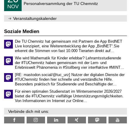
2
C
r
Personalversammlung der TU Chemnitz
.
6
NOV
h
d
1
e
e
1
m
n
.
Veranstaltungskalender
n
w
2
i
i
0
t
s
2
Soziale Medien
z
s
6
e
Die TU Chemnitz hat gemeinsam mit Partnern die App BirdNET
n
Live konzipiert, eine Weiterentwicklung der App „BirdNET“.Sie
s
erkennt die Stimmen von fast 10.000 Tierarten direkt auf…
c
h
Wie wird Mathematik für Kinder erlebbar? Lehramtsstudierende
a
der #TUChemnitz haben gemeinsam mit der Lern- und
f
Erlebniswelt Phänomenia in #Stollberg vier inter#aktive #MINT…
t
l
[RE: mastodon.social/@tuc_urz] Nutzer der digitalen Dienste der
i
#TUChemnitz finden hier schnelle und verständliche Hilfe.
c
Besonders praktisch für Studierende und Beschäftigte der…
h
e
Für einen optimalen Studienstart im Wintersemester 2026/2027
n
bietet die #TUChemnitz vielfältige Unterstützungsmöglichkeiten.
N
Von Informationen im Internet zur Online…
a
c
Verbinde dich mit uns:
h
w
u
c
h