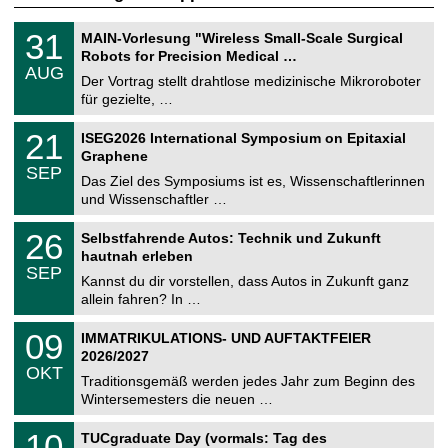
T
3
31
MAIN-Vorlesung "Wireless Small-Scale Surgical
U
1
Robots for Precision Medical …
C
.
AUG
h
0
Der Vortrag stellt drahtlose medizinische Mikroroboter
e
8
für gezielte, …
m
.
n
2
T
i
2
21
ISEG2026 International Symposium on Epitaxial
0
U
t
1
2
Graphene
C
z
.
6
SEP
h
0
Das Ziel des Symposiums ist es, Wissenschaftlerinnen
e
9
und Wissenschaftler …
m
.
n
2
T
i
2
26
Selbstfahrende Autos: Technik und Zukunft
0
U
t
6
2
hautnah erleben
C
z
.
6
SEP
h
0
Kannst du dir vorstellen, dass Autos in Zukunft ganz
e
9
allein fahren? In …
m
.
n
2
T
i
0
09
IMMATRIKULATIONS- UND AUFTAKTFEIER
0
U
t
9
2
2026/2027
C
z
.
6
OKT
h
1
Traditionsgemäß werden jedes Jahr zum Beginn des
e
0
Wintersemesters die neuen …
m
.
n
2
Z
i
1
10
TUCgraduate Day (vormals: Tag des
0
e