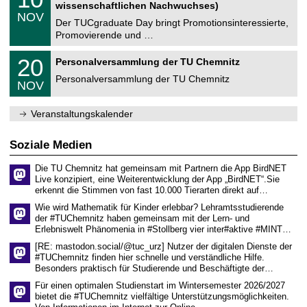
t
0
2
wissenschaftlichen Nachwuchses)
n
z
.
6
NOV
t
1
Der TUCgraduate Day bringt Promotionsinteressierte,
r
1
Promovierende und …
u
.
m
2
T
f
2
20
Personalversammlung der TU Chemnitz
0
U
ü
0
2
C
r
Personalversammlung der TU Chemnitz
.
6
NOV
h
d
1
e
e
1
m
n
.
Veranstaltungskalender
n
w
2
i
i
0
t
s
2
Soziale Medien
z
s
6
e
Die TU Chemnitz hat gemeinsam mit Partnern die App BirdNET
n
Live konzipiert, eine Weiterentwicklung der App „BirdNET“.Sie
s
erkennt die Stimmen von fast 10.000 Tierarten direkt auf…
c
h
Wie wird Mathematik für Kinder erlebbar? Lehramtsstudierende
a
der #TUChemnitz haben gemeinsam mit der Lern- und
f
Erlebniswelt Phänomenia in #Stollberg vier inter#aktive #MINT…
t
l
[RE: mastodon.social/@tuc_urz] Nutzer der digitalen Dienste der
i
#TUChemnitz finden hier schnelle und verständliche Hilfe.
c
Besonders praktisch für Studierende und Beschäftigte der…
h
e
Für einen optimalen Studienstart im Wintersemester 2026/2027
n
bietet die #TUChemnitz vielfältige Unterstützungsmöglichkeiten.
N