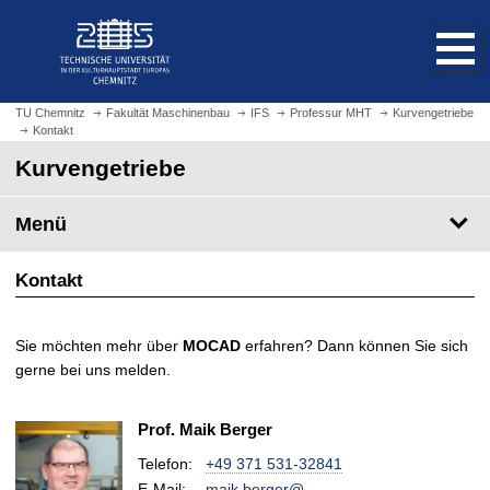
S
S
t
p
a
r
r
i
t
n
TU Chemnitz
Fakultät Maschinenbau
IFS
Professur MHT
Kurvengetriebe
s
Kontakt
g
e
e
Kurvengetriebe
i
z
t
u
Menü
e
m
a
H
u
Kontakt
a
f
u
r
p
Sie möchten mehr über
MOCAD
erfahren? Dann können Sie sich
u
t
gerne bei uns melden.
f
i
e
n
n
h
Prof. Maik Berger
a
Telefon:
+49 371 531-32841
l
E-Mail
:
maik.berger@…