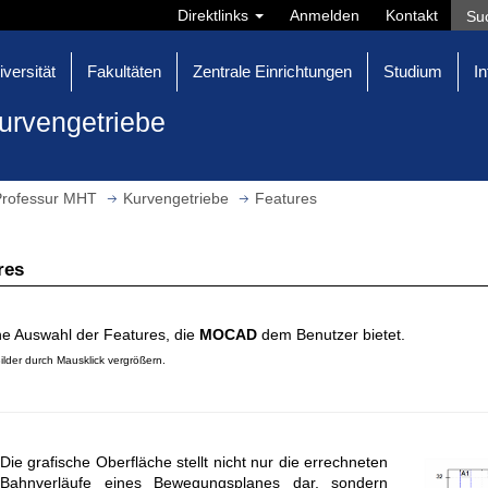
Direktlinks
Anmelden
Kontakt
iversität
Fakultäten
Zentrale Einrichtungen
Studium
In
urvengetriebe
Professur MHT
Kurvengetriebe
Features
res
ne Auswahl der Features, die
MOCAD
dem Benutzer bietet.
ilder durch Mausklick vergrößern.
Die grafische Oberfläche stellt nicht nur die errechneten
Bahnverläufe eines Bewegungsplanes dar, sondern