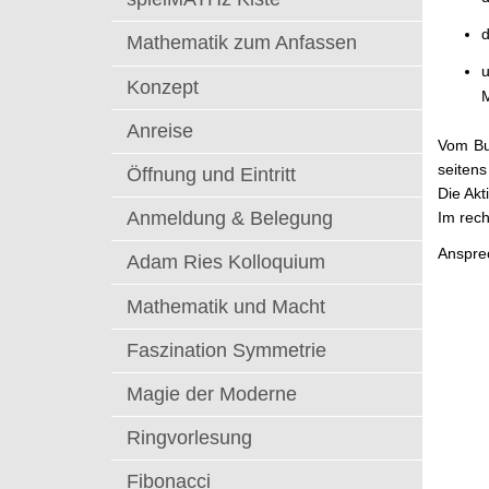
t
d
Mathematik zum Anfassen
u
Konzept
M
Anreise
Vom Bu
seitens
Öffnung und Eintritt
Die Akt
Anmeldung & Belegung
Im rech
Anspre
Adam Ries Kolloquium
Mathematik und Macht
Faszination Symmetrie
Magie der Moderne
Ringvorlesung
Fibonacci