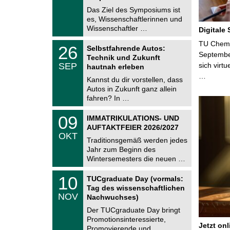
e
9
Das Ziel des Symposiums ist
m
.
es, Wissenschaftlerinnen und
n
2
i
Wissenschaftler …
Digitale
0
t
2
z
T
TU Chemni
6
2
26
Selbstfahrende Autos:
U
6
Septembe
Technik und Zukunft
C
.
SEP
sich virt
h
hautnah erleben
0
e
…
9
Kannst du dir vorstellen, dass
m
.
Autos in Zukunft ganz allein
n
2
i
fahren? In …
0
t
2
z
T
6
0
09
IMMATRIKULATIONS- UND
U
9
AUFTAKTFEIER 2026/2027
C
.
OKT
h
1
Traditionsgemäß werden jedes
e
0
Jahr zum Beginn des
m
.
Wintersemesters die neuen …
n
2
i
0
Z
t
1
10
2
TUCgraduate Day (vormals:
e
z
0
6
Tag des wissenschaftlichen
n
.
NOV
t
Nachwuchses)
1
r
1
Der TUCgraduate Day bringt
u
.
Promotionsinteressierte,
m
2
Jetzt on
f
Promovierende und …