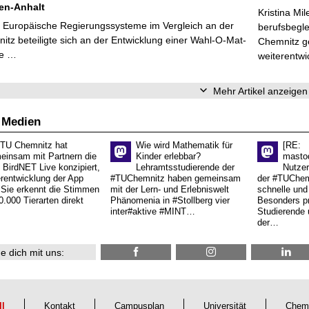
en-Anhalt
Kristina Mi
r Europäische Regierungssysteme im Vergleich an der
berufsbegl
tz beteiligte sich an der Entwicklung einer Wahl-O-Mat-
Chemnitz ge
ve …
weiterentwi
Mehr Artikel anzeigen
 Medien
 TU Chemnitz hat
Wie wird Mathematik für
[RE:
einsam mit Partnern die
Kinder erlebbar?
masto
 BirdNET Live konzipiert,
Lehramtsstudierende der
Nutzer
erentwicklung der App
#TUChemnitz haben gemeinsam
der #TUChemn
.Sie erkennt die Stimmen
mit der Lern- und Erlebniswelt
schnelle und 
0.000 Tierarten direkt
Phänomenia in #Stollberg vier
Besonders pr
inter#aktive #MINT…
Studierende 
der…
e dich mit uns:
ll
Kontakt
Campusplan
Universität
Chem