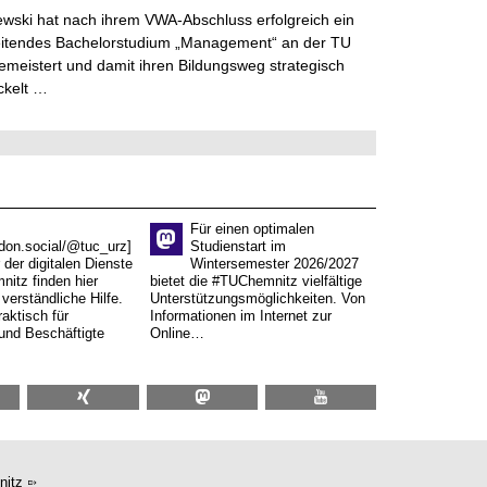
lewski hat nach ihrem VWA-Abschluss erfolgreich ein
eitendes Bachelorstudium „Management“ an der TU
meistert und damit ihren Bildungsweg strategisch
ckelt …
Für einen optimalen
don.social/@tuc_urz]
Studienstart im
 der digitalen Dienste
Wintersemester 2026/2027
itz finden hier
bietet die #TUChemnitz vielfältige
verständliche Hilfe.
Unterstützungsmöglichkeiten. Von
aktisch für
Informationen im Internet zur
und Beschäftigte
Online…
nitz