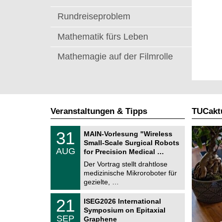
Rundreiseproblem
Mathematik fürs Leben
Mathemagie auf der Filmrolle
Veranstaltungen & Tipps
TUCaktu
T
3
31
MAIN-Vorlesung "Wireless
U
1
Small-Scale Surgical Robots
C
.
AUG
h
for Precision Medical …
0
e
8
Der Vortrag stellt drahtlose
m
.
medizinische Mikroroboter für
n
2
i
gezielte, …
0
t
2
z
T
6
2
21
ISEG2026 International
U
1
Symposium on Epitaxial
C
.
SEP
h
Graphene
0