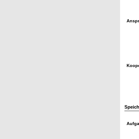
Anspr
Koope
Speich
Aufga