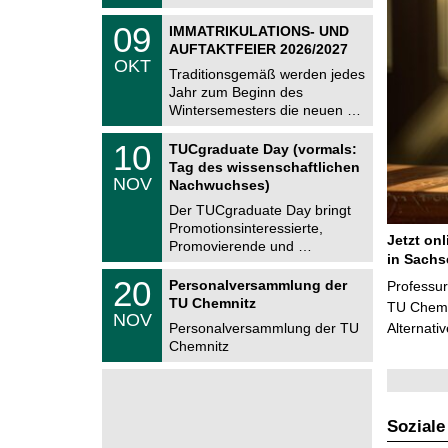
t
2
z
T
6
0
09
IMMATRIKULATIONS- UND
U
9
AUFTAKTFEIER 2026/2027
C
.
OKT
h
1
Traditionsgemäß werden jedes
e
0
Jahr zum Beginn des
m
.
Wintersemesters die neuen …
n
2
i
0
Z
t
1
10
2
TUCgraduate Day (vormals:
e
z
0
6
Tag des wissenschaftlichen
n
.
NOV
t
Nachwuchses)
1
r
1
Der TUCgraduate Day bringt
u
.
Promotionsinteressierte,
m
2
Jetzt on
f
Promovierende und …
0
ü
in Sachs
2
r
T
6
2
20
Personalversammlung der
Professu
d
U
0
TU Chemnitz
e
C
TU Chemni
.
NOV
n
h
1
Personalversammlung der TU
Alternati
w
e
1
Chemnitz
i
m
.
s
n
2
s
i
0
e
t
2
n
z
6
s
Soziale
c