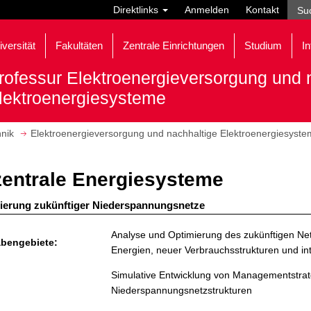
Direktlinks
Anmelden
Kontakt
iversität
Fakultäten
Zentrale Einrichtungen
Studium
In
rofessur Elektroenergieversorgung und 
lektroenergiesysteme
hnik
Elektroenergieversorgung und nachhaltige Elektroenergiesyst
entrale Energiesysteme
ierung zukünftiger Niederspannungsnetze
Analyse und Optimierung des zukünftigen Net
bengebiete:
Energien, neuer Verbrauchsstrukturen und int
Simulative Entwicklung von Managementstrate
Niederspannungsnetzstrukturen