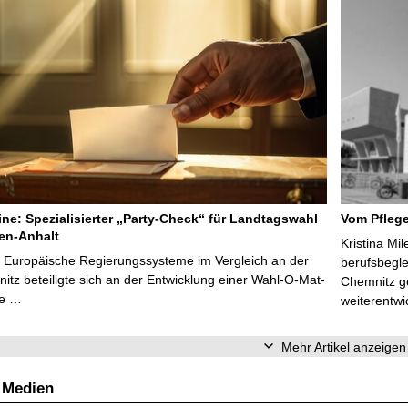
line: Spezialisierter „Party-Check“ für Landtagswahl
Vom Pfleg
en-Anhalt
Kristina Mi
r Europäische Regierungssysteme im Vergleich an der
berufsbegl
tz beteiligte sich an der Entwicklung einer Wahl-O-Mat-
Chemnitz ge
ve …
weiterentwi
Mehr Artikel anzeigen
 Medien