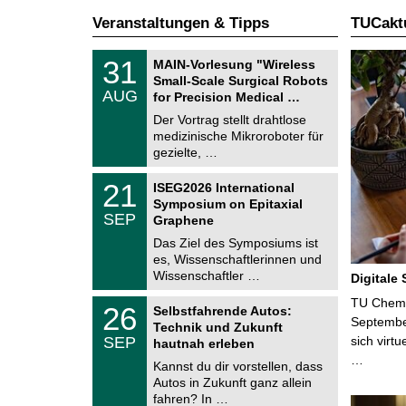
Veranstaltungen & Tipps
TUCaktu
T
3
31
MAIN-Vorlesung "Wireless
U
1
Small-Scale Surgical Robots
C
.
AUG
h
for Precision Medical …
0
e
8
Der Vortrag stellt drahtlose
m
.
medizinische Mikroroboter für
n
2
i
gezielte, …
0
t
2
z
T
6
2
21
ISEG2026 International
U
1
Symposium on Epitaxial
C
.
SEP
h
Graphene
0
e
9
Das Ziel des Symposiums ist
m
.
es, Wissenschaftlerinnen und
n
2
i
Wissenschaftler …
Digitale
0
t
2
z
T
TU Chemni
6
2
26
Selbstfahrende Autos:
U
6
Septembe
Technik und Zukunft
C
.
SEP
sich virt
h
hautnah erleben
0
e
…
9
Kannst du dir vorstellen, dass
m
.
Autos in Zukunft ganz allein
n
2
i
fahren? In …
0