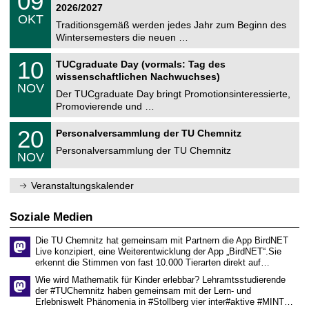
09
t
9
2
2026/2027
C
z
.
6
OKT
h
1
Traditionsgemäß werden jedes Jahr zum Beginn des
e
0
Wintersemesters die neuen …
m
.
n
2
Z
i
1
10
TUCgraduate Day (vormals: Tag des
0
e
t
0
2
wissenschaftlichen Nachwuchses)
n
z
.
6
NOV
t
1
Der TUCgraduate Day bringt Promotionsinteressierte,
r
1
Promovierende und …
u
.
m
2
T
f
2
20
Personalversammlung der TU Chemnitz
0
U
ü
0
2
C
r
Personalversammlung der TU Chemnitz
.
6
NOV
h
d
1
e
e
1
m
n
.
Veranstaltungskalender
n
w
2
i
i
0
t
s
2
Soziale Medien
z
s
6
e
Die TU Chemnitz hat gemeinsam mit Partnern die App BirdNET
n
Live konzipiert, eine Weiterentwicklung der App „BirdNET“.Sie
s
erkennt die Stimmen von fast 10.000 Tierarten direkt auf…
c
h
Wie wird Mathematik für Kinder erlebbar? Lehramtsstudierende
a
der #TUChemnitz haben gemeinsam mit der Lern- und
f
Erlebniswelt Phänomenia in #Stollberg vier inter#aktive #MINT…
t