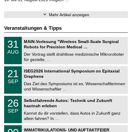
Mehr Artikel anzeigen
Veranstaltungen & Tipps
T
3
31
MAIN-Vorlesung "Wireless Small-Scale Surgical
U
1
Robots for Precision Medical …
C
.
AUG
h
0
Der Vortrag stellt drahtlose medizinische Mikroroboter
e
8
für gezielte, …
m
.
n
2
T
i
2
21
ISEG2026 International Symposium on Epitaxial
0
U
t
1
2
Graphene
C
z
.
6
SEP
h
0
Das Ziel des Symposiums ist es, Wissenschaftlerinnen
e
9
und Wissenschaftler …
m
.
n
2
T
i
2
26
Selbstfahrende Autos: Technik und Zukunft
0
U
t
6
2
hautnah erleben
C
z
.
6
SEP
h
0
Kannst du dir vorstellen, dass Autos in Zukunft ganz
e
9
allein fahren? In …
m
.
n
2
T
i
0
IMMATRIKULATIONS- UND AUFTAKTFEIER
0
U