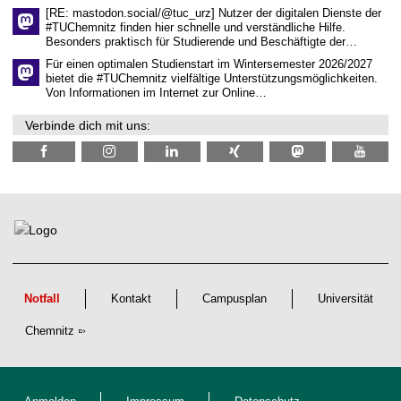
l
[RE: mastodon.social/@tuc_urz] Nutzer der digitalen Dienste der
i
#TUChemnitz finden hier schnelle und verständliche Hilfe.
c
Besonders praktisch für Studierende und Beschäftigte der…
h
e
Für einen optimalen Studienstart im Wintersemester 2026/2027
n
bietet die #TUChemnitz vielfältige Unterstützungsmöglichkeiten.
N
Von Informationen im Internet zur Online…
a
c
Verbinde dich mit uns:
h
w
u
c
h
s
Notfall
Kontakt
Campusplan
Universität
Chemnitz