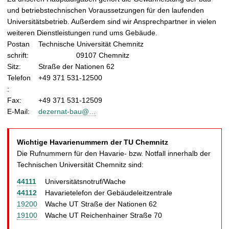
t
und betriebstechnischen Voraussetzungen für den laufenden
Universitätsbetrieb. Außerdem sind wir Ansprechpartner in vielen
weiteren Dienstleistungen rund ums Gebäude.
Postan
Technische Universität Chemnitz
schrift:
09107 Chemnitz
Sitz:
Straße der Nationen 62
Telefon
+49 371 531-12500
:
Fax:
+49 371 531-12509
E-Mail:
dezernat-bau@…
Wichtige Havarienummern der TU Chemnitz
Die Rufnummern für den Havarie- bzw. Notfall innerhalb der
Technischen Universität Chemnitz sind:
44111
Universitätsnotruf/Wache
44112
Havarietelefon der Gebäudeleitzentrale
19200
Wache UT Straße der Nationen 62
19100
Wache UT Reichenhainer Straße 70