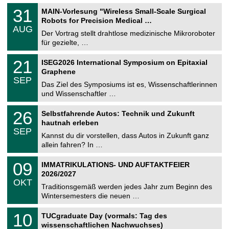
T
3
31
MAIN-Vorlesung "Wireless Small-Scale Surgical
U
1
Robots for Precision Medical …
C
.
AUG
h
0
Der Vortrag stellt drahtlose medizinische Mikroroboter
e
8
für gezielte, …
m
.
n
2
T
i
2
21
ISEG2026 International Symposium on Epitaxial
0
U
t
1
2
Graphene
C
z
.
6
SEP
h
0
Das Ziel des Symposiums ist es, Wissenschaftlerinnen
e
9
und Wissenschaftler …
m
.
n
2
T
i
2
26
Selbstfahrende Autos: Technik und Zukunft
0
U
t
6
2
hautnah erleben
C
z
.
6
SEP
h
0
Kannst du dir vorstellen, dass Autos in Zukunft ganz
e
9
allein fahren? In …
m
.
n
2
T
i
0
09
IMMATRIKULATIONS- UND AUFTAKTFEIER
0
U
t
9
2
2026/2027
C
z
.
6
OKT
h
1
Traditionsgemäß werden jedes Jahr zum Beginn des
e
0
Wintersemesters die neuen …
m
.
n
2
Z
i
1
10
TUCgraduate Day (vormals: Tag des
0
e
t
0
2
wissenschaftlichen Nachwuchses)
n
z