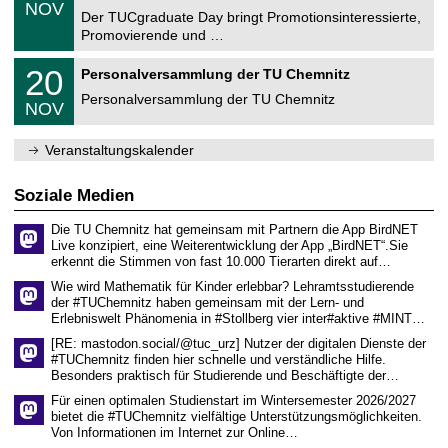
.
6
NOV
t
1
Der TUCgraduate Day bringt Promotionsinteressierte,
r
1
Promovierende und …
u
.
m
2
T
f
2
20
Personalversammlung der TU Chemnitz
0
U
ü
0
2
C
r
Personalversammlung der TU Chemnitz
.
6
NOV
h
d
1
e
e
1
m
n
.
Veranstaltungskalender
n
w
2
i
i
0
t
s
2
Soziale Medien
z
s
6
e
Die TU Chemnitz hat gemeinsam mit Partnern die App BirdNET
n
Live konzipiert, eine Weiterentwicklung der App „BirdNET“.Sie
s
erkennt die Stimmen von fast 10.000 Tierarten direkt auf…
c
h
Wie wird Mathematik für Kinder erlebbar? Lehramtsstudierende
a
der #TUChemnitz haben gemeinsam mit der Lern- und
f
Erlebniswelt Phänomenia in #Stollberg vier inter#aktive #MINT…
t
l
[RE: mastodon.social/@tuc_urz] Nutzer der digitalen Dienste der
i
#TUChemnitz finden hier schnelle und verständliche Hilfe.
c
Besonders praktisch für Studierende und Beschäftigte der…
h
e
Für einen optimalen Studienstart im Wintersemester 2026/2027
n
bietet die #TUChemnitz vielfältige Unterstützungsmöglichkeiten.
N
Von Informationen im Internet zur Online…
a