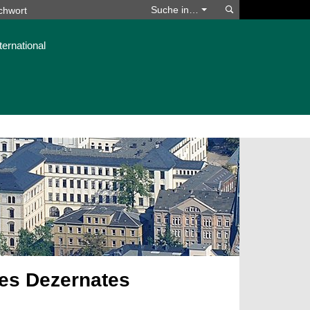
Suchen
Suche in…
ternational
des Dezernates