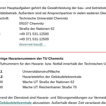
eren Hauptaufgaben gehört die Gewährleistung der bau- und betriebst
itätsbetrieb. Außerdem sind wir Ansprechpartner in vielen weiteren D
chrift:
Technische Universität Chemnitz
09107 Chemnitz
Straße der Nationen 62
:
+49 371 531-12500
+49 371 531-12509
dezernat-bau@…
htige Havarienummern der TU Chemnitz
Rufnummern für den Havarie- bzw. Notfall innerhalb der Technischen Un
11
Universitätsnotruf/Wache
12
Havarietelefon der Gebäudeleitzentrale
00
Wache UT Straße der Nationen 62
00
Wache UT Reichenhainer Straße 70
end der Dienstzeit sind Havarie- und Störungsmeldungen zur Vermeid
Gebäudeleitzentrale
abzusetzen. Außerhalb dieser Zeit veranlasst d