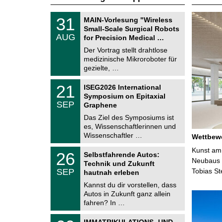
T
3
31
MAIN-Vorlesung "Wireless
U
1
Small-Scale Surgical Robots
C
.
AUG
h
for Precision Medical …
0
e
8
Der Vortrag stellt drahtlose
m
.
medizinische Mikroroboter für
n
2
i
gezielte, …
0
t
2
z
T
6
2
21
ISEG2026 International
U
1
Symposium on Epitaxial
C
.
SEP
h
Graphene
0
e
9
Das Ziel des Symposiums ist
m
.
es, Wissenschaftlerinnen und
n
2
i
Wissenschaftler …
Wettbewe
0
t
2
z
T
Kunst am 
6
2
26
Selbstfahrende Autos:
U
6
Neubaus d
Technik und Zukunft
C
.
SEP
Tobias S
h
hautnah erleben
0
e
9
Kannst du dir vorstellen, dass
m
.
Autos in Zukunft ganz allein
n
2
i
fahren? In …
0
t
2
z
T
6
0
IMMATRIKULATIONS- UND