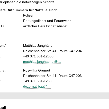
rieplänen die notwendigen Schritte.
tere Rufnummern für Notfälle sind:
Polizei
Rettungsdienst und Feuerwehr
117
ärztlicher Bereitschaftsdienst
nt/In:
Matthias Junghänel
Reichenhainer Str. 41, Raum C47.204
:
+49 371 531-12500
matthias.junghaenel@…
riat:
Roswitha Grunert
Reichenhainer Str. 41, Raum C47.203
:
+49 371 531-12500
dezernat-bau@…
ell