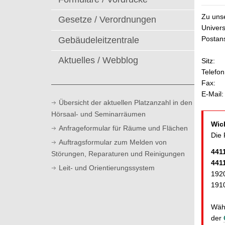
t
Zu uns
Gesetze / Verordnungen
Univers
Postans
Gebäudeleitzentrale
Aktuelles / Webblog
Sitz:
Telefon
Fax:
E-Mail:
Übersicht der aktuellen Platzanzahl in den
Hörsaal- und Seminarräumen
Wic
Anfrageformular für Räume und Flächen
Die 
Auftragsformular zum Melden von
441
Störungen, Reparaturen und Reinigungen
441
Leit- und Orientierungssystem
192
191
Währ
der