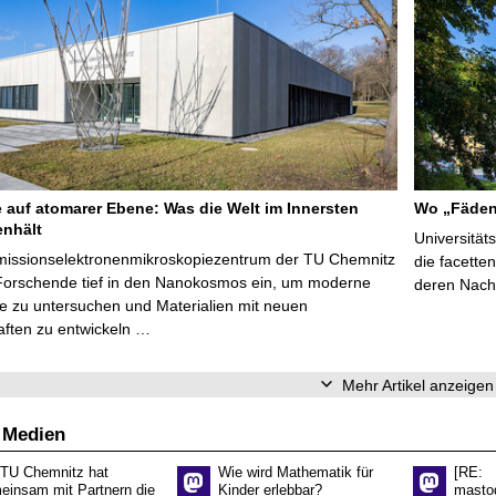
e auf atomarer Ebene: Was die Welt im Innersten
Wo „Fäden
nhält
Universität
missionselektronenmikroskopiezentrum der TU Chemnitz
die facette
Forschende tief in den Nanokosmos ein, um moderne
deren Nach
e zu untersuchen und Materialien mit neuen
aften zu entwickeln …
Mehr Artikel anzeigen
 Medien
 TU Chemnitz hat
Wie wird Mathematik für
[RE:
einsam mit Partnern die
Kinder erlebbar?
masto