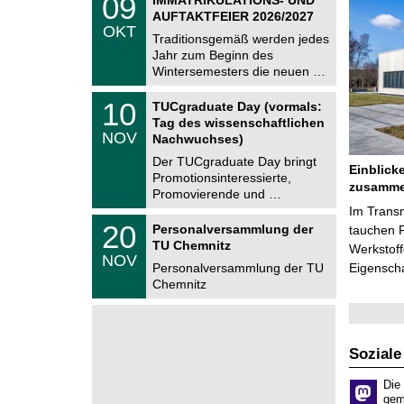
09
U
9
AUFTAKTFEIER 2026/2027
C
.
OKT
h
1
Traditionsgemäß werden jedes
e
0
Jahr zum Beginn des
m
.
Wintersemesters die neuen …
n
2
i
0
Z
t
1
10
2
TUCgraduate Day (vormals:
e
z
0
6
Tag des wissenschaftlichen
n
.
NOV
t
Nachwuchses)
1
r
1
Der TUCgraduate Day bringt
u
Einblick
.
Promotionsinteressierte,
m
2
zusamme
f
Promovierende und …
0
ü
Im Trans
2
r
T
6
2
20
Personalversammlung der
tauchen 
d
U
0
TU Chemnitz
e
C
Werkstoff
.
NOV
n
h
1
Personalversammlung der TU
Eigensch
w
e
1
Chemnitz
i
m
.
s
n
2
s
i
0
e
t
2
n
z
6
Soziale
s
c
h
Die
a
gem