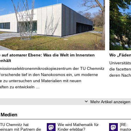
e auf atomarer Ebene: Was die Welt im Innersten
Wo „Fäden
nhält
Universität
missionselektronenmikroskopiezentrum der TU Chemnitz
die facette
Forschende tief in den Nanokosmos ein, um moderne
deren Nach
e zu untersuchen und Materialien mit neuen
aften zu entwickeln …
Mehr Artikel anzeigen
 Medien
 TU Chemnitz hat
Wie wird Mathematik für
[RE:
einsam mit Partnern die
Kinder erlebbar?
masto