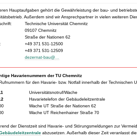
eren Hauptaufgaben gehört die Gewährleistung der bau- und betriebst
itätsbetrieb. Außerdem sind wir Ansprechpartner in vielen weiteren D
chrift:
Technische Universität Chemnitz
09107 Chemnitz
Straße der Nationen 62
:
+49 371 531-12500
+49 371 531-12509
dezernat-bau@…
htige Havarienummern der TU Chemnitz
Rufnummern für den Havarie- bzw. Notfall innerhalb der Technischen Un
11
Universitätsnotruf/Wache
12
Havarietelefon der Gebäudeleitzentrale
00
Wache UT Straße der Nationen 62
00
Wache UT Reichenhainer Straße 70
end der Dienstzeit sind Havarie- und Störungsmeldungen zur Vermeid
Gebäudeleitzentrale
abzusetzen. Außerhalb dieser Zeit veranlasst d