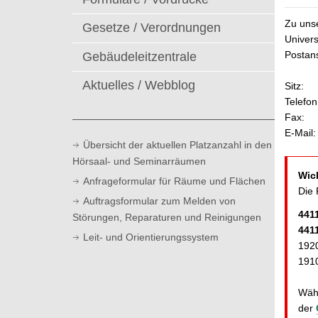
t
Zu uns
Gesetze / Verordnungen
Univers
Postans
Gebäudeleitzentrale
Aktuelles / Webblog
Sitz:
Telefon
Fax:
E-Mail:
Übersicht der aktuellen Platzanzahl in den
Hörsaal- und Seminarräumen
Wic
Anfrageformular für Räume und Flächen
Die 
Auftragsformular zum Melden von
441
Störungen, Reparaturen und Reinigungen
441
Leit- und Orientierungssystem
192
191
Währ
der