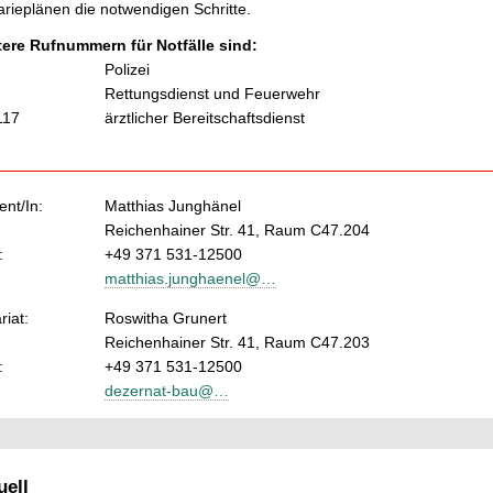
rieplänen die notwendigen Schritte.
tere Rufnummern für Notfälle sind:
Polizei
Rettungsdienst und Feuerwehr
117
ärztlicher Bereitschaftsdienst
nt/In:
Matthias Junghänel
Reichenhainer Str. 41, Raum C47.204
:
+49 371 531-12500
matthias.junghaenel@…
riat:
Roswitha Grunert
Reichenhainer Str. 41, Raum C47.203
:
+49 371 531-12500
dezernat-bau@…
ell