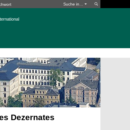
Suchen
Suche in…
ternational
des Dezernates