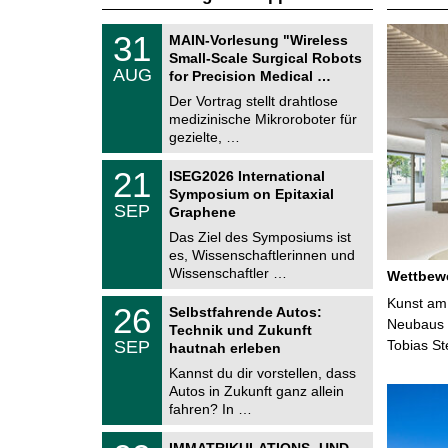
T
3
31
MAIN-Vorlesung "Wireless
U
1
Small-Scale Surgical Robots
C
.
AUG
h
for Precision Medical …
0
e
8
Der Vortrag stellt drahtlose
m
.
medizinische Mikroroboter für
n
2
i
gezielte, …
0
t
2
z
T
6
2
21
ISEG2026 International
U
1
Symposium on Epitaxial
C
.
SEP
h
Graphene
0
e
9
Das Ziel des Symposiums ist
m
.
es, Wissenschaftlerinnen und
n
2
i
Wissenschaftler …
Wettbewe
0
t
2
z
T
Kunst am 
6
2
26
Selbstfahrende Autos:
U
6
Neubaus d
Technik und Zukunft
C
.
SEP
Tobias S
h
hautnah erleben
0
e
9
Kannst du dir vorstellen, dass
m
.
Autos in Zukunft ganz allein
n
2
i
fahren? In …
0
t
2
z
T
6
0
IMMATRIKULATIONS- UND