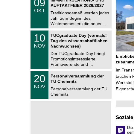
09
U
9
AUFTAKTFEIER 2026/2027
C
.
OKT
h
1
Traditionsgemäß werden jedes
e
0
Jahr zum Beginn des
m
.
Wintersemesters die neuen …
n
2
i
0
Z
t
1
10
2
TUCgraduate Day (vormals:
e
z
0
6
Tag des wissenschaftlichen
n
.
NOV
t
Nachwuchses)
1
r
1
Der TUCgraduate Day bringt
u
Einblick
.
Promotionsinteressierte,
m
2
zusamme
f
Promovierende und …
0
ü
Im Trans
2
r
T
6
2
20
Personalversammlung der
tauchen 
d
U
0
TU Chemnitz
e
C
Werkstoff
.
NOV
n
h
1
Personalversammlung der TU
Eigensch
w
e
1
Chemnitz
i
m
.
s
n
2
s
i
0
e
t
2
n
z
6
Soziale
s
c
h
Die
a
gem