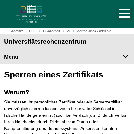
S
S
t
p
a
r
r
i
t
n
TU Chemnitz
URZ
IT-Sicherheit
CA
Sperren eines Zertifikats
s
g
Universitäts­rechen­zentrum
e
e
i
z
t
Menü
u
e
m
a
H
Sperren eines Zertifikats
u
a
f
u
r
p
Warum?
u
t
f
Sie müssen Ihr persönliches Zertifikat oder ein Serverzertifikat
i
e
unverzüglich sperren lassen, wenn Ihr privater Schlüssel in
n
n
falsche Hände geraten ist (auch bei Verdacht), z. B. durch Verlust
h
Ihres Notebooks, durch Diebstahl von Daten oder
a
Kompromittierung des Betriebssystems. Ansonsten könnten
l