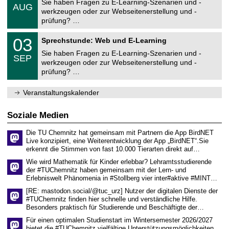
Sie haben Fragen zu E-Learning-Szenarien und -
n
.
t
AUG
v
2
c
t
0
ä
werkzeugen oder zur Webseitenerstellung und -
e
6
h
r
8
t
prüfung? …
r
e
u
.
s
s
n
m
2
r
U
i
z
0
03
Sprechstunde: Web und E-Learning
0
e
n
t
e
3
2
c
i
ä
Sie haben Fragen zu E-Learning-Szenarien und -
n
.
6
h
SEP
v
t
t
0
werkzeugen oder zur Webseitenerstellung und -
e
e
s
r
9
prüfung? …
n
r
r
u
.
z
s
e
m
2
e
i
c
0
Veranstaltungskalender
n
t
h
2
t
ä
e
6
r
t
n
Soziale Medien
u
s
z
m
r
e
Die TU Chemnitz hat gemeinsam mit Partnern die App BirdNET
e
n
Live konzipiert, eine Weiterentwicklung der App „BirdNET“.Sie
c
t
erkennt die Stimmen von fast 10.000 Tierarten direkt auf…
h
r
e
u
Wie wird Mathematik für Kinder erlebbar? Lehramtsstudierende
n
m
der #TUChemnitz haben gemeinsam mit der Lern- und
z
Erlebniswelt Phänomenia in #Stollberg vier inter#aktive #MINT…
e
n
[RE: mastodon.social/@tuc_urz] Nutzer der digitalen Dienste der
t
#TUChemnitz finden hier schnelle und verständliche Hilfe.
r
Besonders praktisch für Studierende und Beschäftigte der…
u
m
Für einen optimalen Studienstart im Wintersemester 2026/2027
bietet die #TUChemnitz vielfältige Unterstützungsmöglichkeiten.