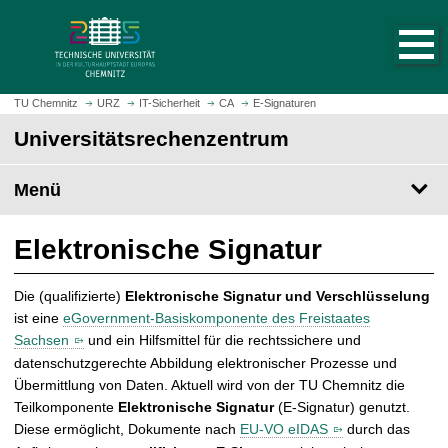
S
S
t
p
a
r
r
i
t
n
TU Chemnitz
URZ
IT-Sicherheit
CA
E-Signaturen
s
g
Universitäts­rechen­zentrum
e
e
i
z
t
Menü
u
e
m
a
H
Elektronische Signatur
u
a
f
u
Die (qualifizierte)
Elektronische Signatur und Verschlüsselung
r
p
ist eine
eGovernment-Basiskomponente des Freistaates
u
t
Sachsen
und ein Hilfsmittel für die rechtssichere und
f
i
e
datenschutzgerechte Abbildung elektronischer Prozesse und
n
n
Übermittlung von Daten. Aktuell wird von der TU Chemnitz die
h
Teilkomponente
Elektronische Signatur
(E-Signatur) genutzt.
a
Diese ermöglicht, Dokumente nach
EU-VO eIDAS
durch das
l