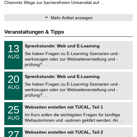
Chemnitz Wege zur barrierefreien Universität auf …
Mehr Artikel anzeigen
Veranstaltungen & Tipps
U
1
13
Sprechstunde: Web und E-Learning
n
3
i
Sie haben Fragen zu E-Learning-Szenarien und -
.
AUG
v
0
werkzeugen oder zur Webseitenerstellung und -
e
8
prüfung? …
r
.
s
2
U
i
2
20
Sprechstunde: Web und E-Learning
0
n
t
0
2
i
ä
Sie haben Fragen zu E-Learning-Szenarien und -
.
6
AUG
v
t
0
werkzeugen oder zur Webseitenerstellung und -
e
s
8
prüfung? …
r
r
.
s
e
2
U
i
2
25
c
Webseiten erstellen mit TUCAL, Teil 1
0
n
t
5
h
2
i
ä
Im Kurs sollen die wichtigsten Fragen für künftige
.
e
6
AUG
v
t
0
Webautorinnen und -autoren geklärt werden. An …
n
e
s
8
z
r
r
U
.
e
2
27
s
Webseiten erstellen mit TUCAL, Teil 2
e
n
2
n
7
i