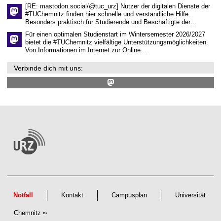
n
[RE: mastodon.social/@tuc_urz] Nutzer der digitalen Dienste der
t
#TUChemnitz finden hier schnelle und verständliche Hilfe.
r
Besonders praktisch für Studierende und Beschäftigte der…
u
m
Für einen optimalen Studienstart im Wintersemester 2026/2027
bietet die #TUChemnitz vielfältige Unterstützungsmöglichkeiten.
Von Informationen im Internet zur Online…
Verbinde dich mit uns:
Notfall
Kontakt
Campusplan
Universität
Chemnitz