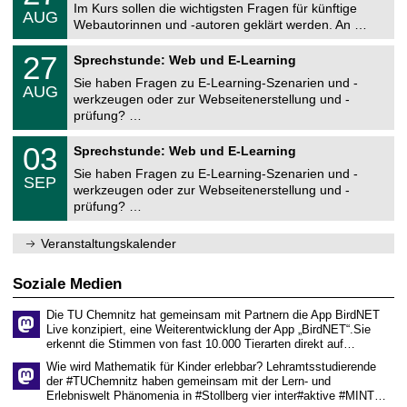
c
i
0
t
Im Kurs sollen die wichtigsten Fragen für künftige
.
t
h
AUG
v
2
r
0
ä
Webautorinnen und -autoren geklärt werden. An …
e
e
6
u
8
t
n
r
m
U
.
s
z
2
27
s
Sprechstunde: Web und E-Learning
n
2
r
e
7
i
i
0
e
Sie haben Fragen zu E-Learning-Szenarien und -
n
.
t
AUG
v
2
c
t
0
ä
werkzeugen oder zur Webseitenerstellung und -
e
6
h
r
8
t
prüfung? …
r
e
u
.
s
s
n
m
2
r
U
i
z
0
03
Sprechstunde: Web und E-Learning
0
e
n
t
e
3
2
c
i
ä
Sie haben Fragen zu E-Learning-Szenarien und -
n
.
6
h
SEP
v
t
t
0
werkzeugen oder zur Webseitenerstellung und -
e
e
s
r
9
prüfung? …
n
r
r
u
.
z
s
e
m
2
e
i
c
0
Veranstaltungskalender
n
t
h
2
t
ä
e
6
r
t
n
Soziale Medien
u
s
z
m
r
e
Die TU Chemnitz hat gemeinsam mit Partnern die App BirdNET
e
n
Live konzipiert, eine Weiterentwicklung der App „BirdNET“.Sie
c
t
erkennt die Stimmen von fast 10.000 Tierarten direkt auf…
h
r
e
u
Wie wird Mathematik für Kinder erlebbar? Lehramtsstudierende
n
m
der #TUChemnitz haben gemeinsam mit der Lern- und
z
Erlebniswelt Phänomenia in #Stollberg vier inter#aktive #MINT…
e