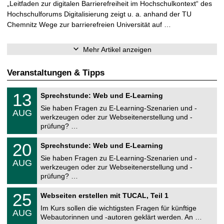
„Leitfaden zur digitalen Barrierefreiheit im Hochschulkontext“ des
Hochschulforums Digitalisierung zeigt u. a. anhand der TU
Chemnitz Wege zur barrierefreien Universität auf …
Mehr Artikel anzeigen
Veranstaltungen & Tipps
U
1
13
Sprechstunde: Web und E-Learning
n
3
i
Sie haben Fragen zu E-Learning-Szenarien und -
.
AUG
v
0
werkzeugen oder zur Webseitenerstellung und -
e
8
prüfung? …
r
.
s
2
U
i
2
20
Sprechstunde: Web und E-Learning
0
n
t
0
2
i
ä
Sie haben Fragen zu E-Learning-Szenarien und -
.
6
AUG
v
t
0
werkzeugen oder zur Webseitenerstellung und -
e
s
8
prüfung? …
r
r
.
s
e
2
U
i
2
25
c
Webseiten erstellen mit TUCAL, Teil 1
0
n
t
5
h
2
i
ä
Im Kurs sollen die wichtigsten Fragen für künftige
.
e
6
AUG
v
t
0
Webautorinnen und -autoren geklärt werden. An …
n
e
s
8