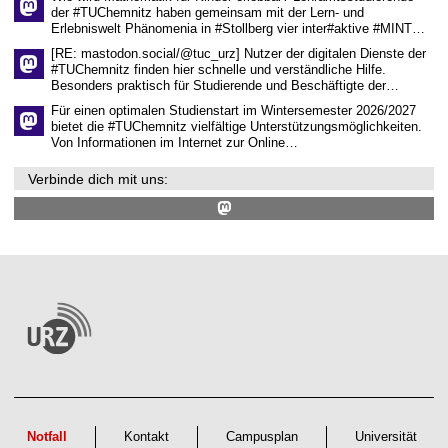
n
m
der #TUChemnitz haben gemeinsam mit der Lern- und
z
Erlebniswelt Phänomenia in #Stollberg vier inter#aktive #MINT…
e
n
[RE: mastodon.social/@tuc_urz] Nutzer der digitalen Dienste der
t
#TUChemnitz finden hier schnelle und verständliche Hilfe.
r
Besonders praktisch für Studierende und Beschäftigte der…
u
m
Für einen optimalen Studienstart im Wintersemester 2026/2027
bietet die #TUChemnitz vielfältige Unterstützungsmöglichkeiten.
Von Informationen im Internet zur Online…
Verbinde dich mit uns:
Notfall
Kontakt
Campusplan
Universität