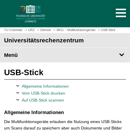
S
S
t
p
a
r
r
i
t
n
TU Chemnitz
URZ
Dienste
MFG – Multifunktionsgeräte
USB-Stick
s
g
Universitäts­rechen­zentrum
e
e
i
z
t
Menü
u
e
m
a
H
USB-Stick
u
a
f
u
r
Allgemeine Informationen
p
u
Vom USB-Stick drucken
t
f
Auf USB-Stick scannen
i
e
n
n
Allgemeine Informationen
h
a
Die Multifunktionsgeräte erlauben die Nutzung eines USB-Sticks
l
um Scans darauf zu speichern aber auch Dokumente und Bilder