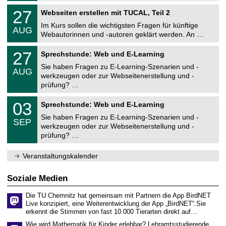
z
r
r
U
.
e
2
27
s
Webseiten erstellen mit TUCAL, Teil 2
e
n
2
n
7
i
c
i
0
t
Im Kurs sollen die wichtigsten Fragen für künftige
.
t
h
AUG
v
2
r
0
ä
Webautorinnen und -autoren geklärt werden. An …
e
e
6
u
8
t
n
r
m
U
.
s
z
2
27
s
Sprechstunde: Web und E-Learning
n
2
r
e
7
i
i
0
e
Sie haben Fragen zu E-Learning-Szenarien und -
n
.
t
AUG
v
2
c
t
0
ä
werkzeugen oder zur Webseitenerstellung und -
e
6
h
r
8
t
prüfung? …
r
e
u
.
s
s
n
m
2
r
U
i
z
0
03
Sprechstunde: Web und E-Learning
0
e
n
t
e
3
2
c
i
ä
Sie haben Fragen zu E-Learning-Szenarien und -
n
.
6
h
SEP
v
t
t
0
werkzeugen oder zur Webseitenerstellung und -
e
e
s
r
9
prüfung? …
n
r
r
u
.
z
s
e
m
2
e
i
c
0
Veranstaltungskalender
n
t
h
2
t
ä
e
6
r
t
n
Soziale Medien
u
s
z
m
r
e
Die TU Chemnitz hat gemeinsam mit Partnern die App BirdNET
e
n
Live konzipiert, eine Weiterentwicklung der App „BirdNET“.Sie
c
t
erkennt die Stimmen von fast 10.000 Tierarten direkt auf…
h
r
e
u
Wie wird Mathematik für Kinder erlebbar? Lehramtsstudierende