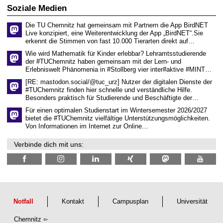
6
d
Soziale Medien
e
n
Die TU Chemnitz hat gemeinsam mit Partnern die App BirdNET
w
Live konzipiert, eine Weiterentwicklung der App „BirdNET“.Sie
i
erkennt die Stimmen von fast 10.000 Tierarten direkt auf…
s
s
Wie wird Mathematik für Kinder erlebbar? Lehramtsstudierende
e
der #TUChemnitz haben gemeinsam mit der Lern- und
n
Erlebniswelt Phänomenia in #Stollberg vier inter#aktive #MINT…
s
c
[RE: mastodon.social/@tuc_urz] Nutzer der digitalen Dienste der
h
#TUChemnitz finden hier schnelle und verständliche Hilfe.
a
Besonders praktisch für Studierende und Beschäftigte der…
f
t
Für einen optimalen Studienstart im Wintersemester 2026/2027
l
bietet die #TUChemnitz vielfältige Unterstützungsmöglichkeiten.
i
Von Informationen im Internet zur Online…
c
h
Verbinde dich mit uns:
e
n
N
a
c
h
w
u
Notfall
Kontakt
Campusplan
Universität
c
h
Chemnitz
s