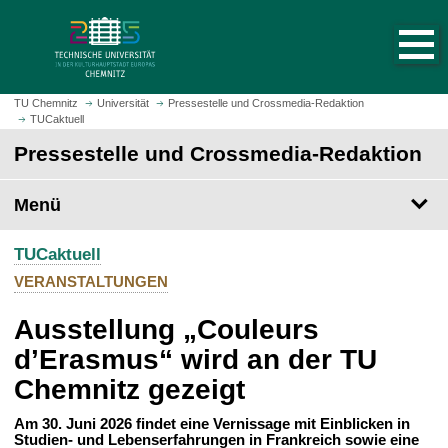
S
S
t
p
a
r
r
i
t
n
TU Chemnitz
Universität
Pressestelle und Crossmedia-Redaktion
s
TUCaktuell
g
e
e
Pressestelle und Crossmedia-Redaktion
i
z
t
u
Menü
e
m
a
H
u
TUCaktuell
a
f
u
VERANSTALTUNGEN
r
p
u
Ausstellung „Couleurs
t
f
i
d’Erasmus“ wird an der TU
e
n
Chemnitz gezeigt
n
h
a
Am 30. Juni 2026 findet eine Vernissage mit Einblicken in
l
Studien- und Lebenserfahrungen in Frankreich sowie eine