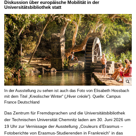
Diskussion über europäische Mobilität in der
t
Universitätsbibliothek statt
B
In der Ausstellung zu sehen ist auch das Foto von Elisabeth Hossbach
i
mit dem Titel „Kreolischer Winter“ („Hiver créole“). Quelle: Campus
l
France Deutschland
d
Das Zentrum für Fremdsprachen und die Universitätsbibliothek
v
der Technischen Universität Chemnitz laden am 30. Juni 2026 um
e
19 Uhr zur Vernissage der Ausstellung „Couleurs d’Erasmus –
r
Fotoberichte von Erasmus-Studierenden in Frankreich“ in das
g