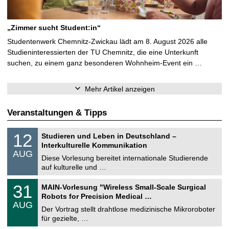
„Zimmer sucht Student:in“
Studentenwerk Chemnitz-Zwickau lädt am 8. August 2026 alle
Studieninteressierten der TU Chemnitz, die eine Unterkunft
suchen, zu einem ganz besonderen Wohnheim-Event ein …
Mehr Artikel anzeigen
Veranstaltungen & Tipps
S
1
12
Studieren und Leben in Deutschland –
o
2
Interkulturelle Kommunikation
n
.
AUG
s
0
Diese Vorlesung bereitet internationale Studierende
t
8
auf kulturelle und …
i
.
g
2
T
e
3
31
MAIN-Vorlesung "Wireless Small-Scale Surgical
0
U
1
2
Robots for Precision Medical …
C
.
6
AUG
h
0
Der Vortrag stellt drahtlose medizinische Mikroroboter
e
8
für gezielte, …
m
.
n