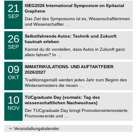
2
T
i
2
21
ISEG2026 International Symposium on Epitaxial
0
U
t
1
2
Graphene
C
z
.
6
SEP
h
0
Das Ziel des Symposiums ist es, Wissenschaftlerinnen
e
9
und Wissenschaftler …
m
.
n
2
T
i
2
26
Selbstfahrende Autos: Technik und Zukunft
0
U
t
6
2
hautnah erleben
C
z
.
6
SEP
h
0
Kannst du dir vorstellen, dass Autos in Zukunft ganz
e
9
allein fahren? In …
m
.
n
2
T
i
0
09
IMMATRIKULATIONS- UND AUFTAKTFEIER
0
U
t
9
2
2026/2027
C
z
.
6
OKT
h
1
Traditionsgemäß werden jedes Jahr zum Beginn des
e
0
Wintersemesters die neuen …
m
.
n
2
Z
i
1
10
TUCgraduate Day (vormals: Tag des
0
e
t
0
2
wissenschaftlichen Nachwuchses)
n
z
.
6
NOV
t
1
Der TUCgraduate Day bringt Promotionsinteressierte,
r
1
Promovierende und …
u
.
m
2
f
0
Veranstaltungskalender
ü
2
r