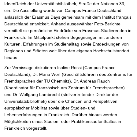
IdeenReich der Universitätsbibliothek, Straße der Nationen 33,
r
ein. Die Ausstellung wurde von Campus France Deutschland
ö
anlässlich der Erasmus Days gemeinsam mit dem Institut français
ß
Deutschland entwickelt. Anhand ausgewählter Foto-Berichte
e
vermittelt sie persönliche Eindrücke von Erasmus-Studierenden in
r
Frankreich. Im Mittelpunkt stehen Begegnungen mit anderen
n
Kulturen, Erfahrungen im Studienalltag sowie Entdeckungen von
Regionen und Städten weit über den eigenen Hochschulstandort
hinaus.
Zur Vernissage diskutieren Isoline Rossi (Campus France
Deutschland), Dr. Maria Worf (Geschäftsführerin des Zentrums für
Fremdsprachen der TU Chemnitz), Dr. Andreas Rauch
(Koordinator für Französisch am Zentrum für Fremdsprachen)
und Dr. Wolfgang Lambrecht (stellvertretender Direktor der
Universitätsbibliothek) über die Chancen und Perspektiven
europäischer Mobilität sowie über Studien- und
Lebenserfahrungen in Frankreich. Darüber hinaus werden
Möglichkeiten eines Studien- oder Praktikumsaufenthaltes in
Frankreich vorgestellt.