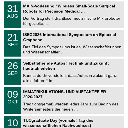
T
3
31
MAIN-Vorlesung "Wireless Small-Scale Surgical
U
1
Robots for Precision Medical …
C
.
AUG
h
0
Der Vortrag stellt drahtlose medizinische Mikroroboter
e
8
für gezielte, …
m
.
n
2
T
i
2
21
ISEG2026 International Symposium on Epitaxial
0
U
t
1
2
Graphene
C
z
.
6
SEP
h
0
Das Ziel des Symposiums ist es, Wissenschaftlerinnen
e
9
und Wissenschaftler …
m
.
n
2
T
i
2
26
Selbstfahrende Autos: Technik und Zukunft
0
U
t
6
2
hautnah erleben
C
z
.
6
SEP
h
0
Kannst du dir vorstellen, dass Autos in Zukunft ganz
e
9
allein fahren? In …
m
.
n
2
T
i
0
09
IMMATRIKULATIONS- UND AUFTAKTFEIER
0
U
t
9
2
2026/2027
C
z
.
6
OKT
h
1
Traditionsgemäß werden jedes Jahr zum Beginn des
e
0
Wintersemesters die neuen …
m
.
n
2
Z
i
1
10
TUCgraduate Day (vormals: Tag des
0
e
t
0
2
wissenschaftlichen Nachwuchses)
n
z
.