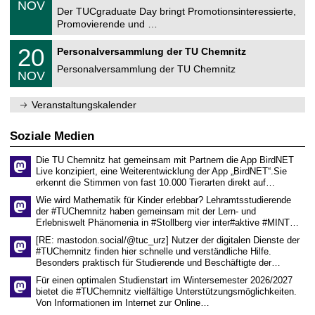
6
NOV
t
1
Der TUCgraduate Day bringt Promotionsinteressierte,
r
1
Promovierende und …
u
.
m
2
T
f
2
20
Personalversammlung der TU Chemnitz
0
U
ü
0
2
C
r
Personalversammlung der TU Chemnitz
.
6
NOV
h
d
1
e
e
1
m
n
.
Veranstaltungskalender
n
w
2
i
i
0
t
s
2
Soziale Medien
z
s
6
e
Die TU Chemnitz hat gemeinsam mit Partnern die App BirdNET
n
Live konzipiert, eine Weiterentwicklung der App „BirdNET“.Sie
s
erkennt die Stimmen von fast 10.000 Tierarten direkt auf…
c
h
Wie wird Mathematik für Kinder erlebbar? Lehramtsstudierende
a
der #TUChemnitz haben gemeinsam mit der Lern- und
f
Erlebniswelt Phänomenia in #Stollberg vier inter#aktive #MINT…
t
l
[RE: mastodon.social/@tuc_urz] Nutzer der digitalen Dienste der
i
#TUChemnitz finden hier schnelle und verständliche Hilfe.
c
Besonders praktisch für Studierende und Beschäftigte der…
h
e
Für einen optimalen Studienstart im Wintersemester 2026/2027
n
bietet die #TUChemnitz vielfältige Unterstützungsmöglichkeiten.
N
Von Informationen im Internet zur Online…
a