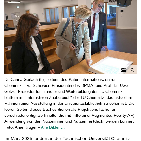
t
G
Dr. Carina Gerlach (l.), Leiterin des Patentinformationszentrum
a
Chemnitz, Eva Schewior, Präsidentin des DPMA, und Prof. Dr. Uwe
l
Götze, Prorektor für Transfer und Weiterbildung der TU Chemnitz,
blättern im "Interaktiven Zauberbuch" der TU Chemnitz, das aktuell im
e
Rahmen einer Ausstellung in der Universitäsbibliothek zu sehen ist. Die
r
leeren Seiten dieses Buches dienen als Projektionsfläche für
i
verschiedene digitale Inhalte, die mit Hilfe einer Augmented-Reality(AR)-
e
Anwendung von den Nutzerinnen und Nutzern entdeckt werden können.
ö
Foto: Arne Krüger –
Alle Bilder …
f
Im März 2025 fanden an der Technischen Universität Chemnitz
f