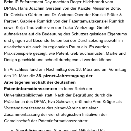
Beim IP Enforcement Day machten Roger Hildebrandt vom
DPMA, Hans Joachim Gerstein von der Kanzlei Meissner Bolte,
Dr. Christian Gärtner und Dr. Andreas Oser der Kanzlei Prüfer &
Partner, Gabriele Rumrich von der Patentanwaltskanzlei Rumrich
sowie Kolja Trautvetter von der Trako-Werkzeuge GmbH
aufmerksam auf die Bedeutung des Schutzes geistigen Eigentums
und gingen auf Besonderheiten bei der Durchsetzung sowohl im
asiatischen als auch im regionalen Raum ein. Es wurden
Praxisbeispiele gezeigt, wie Patent, Gebrauchsmuster, Marke und
Design geschickt und schnell durchgesetzt werden können.
Im Anschluss fand am Nachmittag des 18. März und am Vormittag
des 19. März die
35. piznet-Jahrestagung der
Arbeitsgemeinschaft der deutschen
Patentinformationszentren
im IdeenReich der
Universitätsbibliothek statt. Nach der Begrüßung durch die
Präsidentin des DPMA, Eva Schewior, eröffnete Arne Krüger als
Vorstandsvorsitzender des piznet-Vereins mit einer
Zusammenfassung der vier strategischen Initiativen der
Gemeinschaft der Patentinformationszentren:
Sensibilisierung von Startups und Mittelstand für