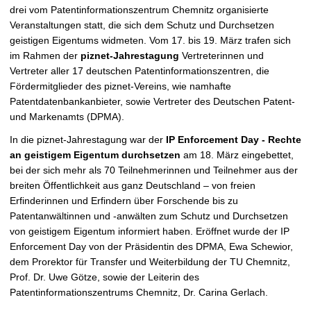
drei vom Patentinformationszentrum Chemnitz organisierte
n
Veranstaltungen statt, die sich dem Schutz und Durchsetzen
e
geistigen Eigentums widmeten. Vom 17. bis 19. März trafen sich
n
im Rahmen der
piznet-Jahrestagung
Vertreterinnen und
Vertreter aller 17 deutschen Patentinformationszentren, die
Fördermitglieder des piznet-Vereins, wie namhafte
Patentdatenbankanbieter, sowie Vertreter des Deutschen Patent-
und Markenamts (DPMA).
In die piznet-Jahrestagung war der
IP Enforcement Day - Rechte
an geistigem Eigentum durchsetzen
am 18. März eingebettet,
bei der sich mehr als 70 Teilnehmerinnen und Teilnehmer aus der
breiten Öffentlichkeit aus ganz Deutschland – von freien
Erfinderinnen und Erfindern über Forschende bis zu
Patentanwältinnen und -anwälten zum Schutz und Durchsetzen
von geistigem Eigentum informiert haben. Eröffnet wurde der IP
Enforcement Day von der Präsidentin des DPMA, Ewa Schewior,
dem Prorektor für Transfer und Weiterbildung der TU Chemnitz,
Prof. Dr. Uwe Götze, sowie der Leiterin des
Patentinformationszentrums Chemnitz, Dr. Carina Gerlach.