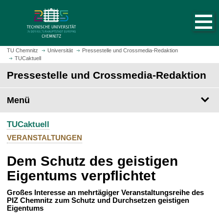
S
S
t
p
a
r
r
i
t
n
TU Chemnitz
Universität
Pressestelle und Crossmedia-Redaktion
s
TUCaktuell
g
e
e
Pressestelle und Crossmedia-Redaktion
i
z
t
u
Menü
e
m
a
H
u
TUCaktuell
a
f
u
VERANSTALTUNGEN
r
p
u
Dem Schutz des geistigen
t
f
i
Eigentums verpflichtet
e
n
n
h
Großes Interesse an mehrtägiger Veranstaltungsreihe des
PIZ Chemnitz zum Schutz und Durchsetzen geistigen
a
Eigentums
l