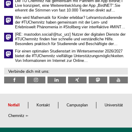
Die TU Chemnitz hat gemeinsam mit Partnern die App BirdNET
w
Live konzipiert, eine Weiterentwicklung der App „BirdNET“.Sie
i
erkennt die Stimmen von fast 10.000 Tierarten direkt auf…
s
s
Wie wird Mathematik für Kinder erlebbar? Lehramtsstudierende
e
der #TUChemnitz haben gemeinsam mit der Lern- und
n
Erlebniswelt Phänomenia in #Stollberg vier inter#aktive #MINT…
s
c
[RE: mastodon.social/@tuc_urz] Nutzer der digitalen Dienste der
h
#TUChemnitz finden hier schnelle und verständliche Hilfe.
a
Besonders praktisch für Studierende und Beschäftigte der…
f
t
Für einen optimalen Studienstart im Wintersemester 2026/2027
l
bietet die #TUChemnitz vielfältige Unterstützungsmöglichkeiten.
i
Von Informationen im Internet zur Online…
c
h
Verbinde dich mit uns:
e
n
N
a
c
h
w
u
Notfall
Kontakt
Campusplan
Universität
c
h
Chemnitz
s