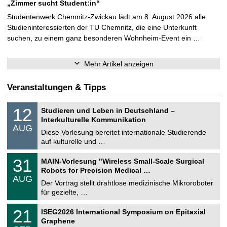
„Zimmer sucht Student:in“
Studentenwerk Chemnitz-Zwickau lädt am 8. August 2026 alle
Studieninteressierten der TU Chemnitz, die eine Unterkunft
suchen, zu einem ganz besonderen Wohnheim-Event ein …
Mehr Artikel anzeigen
Veranstaltungen & Tipps
S
1
12
Studieren und Leben in Deutschland –
o
2
Interkulturelle Kommunikation
n
.
AUG
s
0
Diese Vorlesung bereitet internationale Studierende
t
8
auf kulturelle und …
i
.
g
2
T
e
3
31
MAIN-Vorlesung "Wireless Small-Scale Surgical
0
U
1
2
Robots for Precision Medical …
C
.
6
AUG
h
0
Der Vortrag stellt drahtlose medizinische Mikroroboter
e
8
für gezielte, …
m
.
n
2
T
i
2
21
ISEG2026 International Symposium on Epitaxial
0
U
t
1
2
Graphene
C
z
.