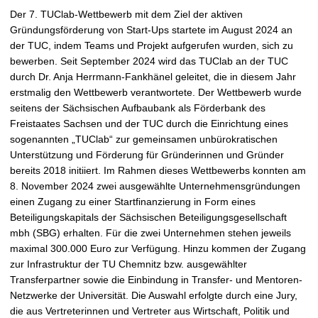
Der 7. TUClab-Wettbewerb mit dem Ziel der aktiven
Gründungsförderung von Start-Ups startete im August 2024 an
der TUC, indem Teams und Projekt aufgerufen wurden, sich zu
bewerben. Seit September 2024 wird das TUClab an der TUC
durch Dr. Anja Herrmann-Fankhänel geleitet, die in diesem Jahr
erstmalig den Wettbewerb verantwortete. Der Wettbewerb wurde
seitens der Sächsischen Aufbaubank als Förderbank des
Freistaates Sachsen und der TUC durch die Einrichtung eines
sogenannten „TUClab“ zur gemeinsamen unbürokratischen
Unterstützung und Förderung für Gründerinnen und Gründer
bereits 2018 initiiert. Im Rahmen dieses Wettbewerbs konnten am
8. November 2024 zwei ausgewählte Unternehmensgründungen
einen Zugang zu einer Startfinanzierung in Form eines
Beteiligungskapitals der Sächsischen Beteiligungsgesellschaft
mbh (SBG) erhalten. Für die zwei Unternehmen stehen jeweils
maximal 300.000 Euro zur Verfügung. Hinzu kommen der Zugang
zur Infrastruktur der TU Chemnitz bzw. ausgewählter
Transferpartner sowie die Einbindung in Transfer- und Mentoren-
Netzwerke der Universität. Die Auswahl erfolgte durch eine Jury,
die aus Vertreterinnen und Vertreter aus Wirtschaft, Politik und