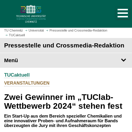
S
S
t
p
a
r
r
i
t
n
TU Chemnitz
Universität
Pressestelle und Crossmedia-Redaktion
s
TUCaktuell
g
e
e
Pressestelle und Crossmedia-Redaktion
i
z
t
u
Menü
e
m
a
H
u
TUCaktuell
a
f
u
VERANSTALTUNGEN
r
p
u
Zwei Gewinner im „TUClab-
t
f
i
Wettbewerb 2024“ stehen fest
e
n
n
h
Ein Start-Up aus dem Bereich spezieller Chemikalien und
eine innovativer Proben- und Aufnahmeraum für Bands
a
überzeugten die Jury mit ihren Geschäftskonzepten
l