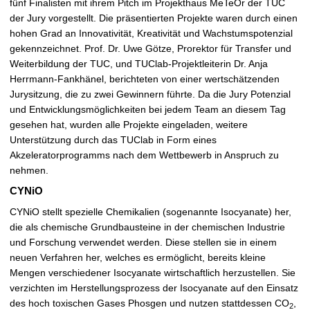
fünf Finalisten mit ihrem Pitch im Projekthaus MeTeOr der TUC
n
der Jury vorgestellt. Die präsentierten Projekte waren durch einen
e
hohen Grad an Innovativität, Kreativität und Wachstumspotenzial
n
gekennzeichnet. Prof. Dr. Uwe Götze, Prorektor für Transfer und
Weiterbildung der TUC, und TUClab-Projektleiterin Dr. Anja
Herrmann-Fankhänel, berichteten von einer wertschätzenden
Jurysitzung, die zu zwei Gewinnern führte. Da die Jury Potenzial
und Entwicklungsmöglichkeiten bei jedem Team an diesem Tag
gesehen hat, wurden alle Projekte eingeladen, weitere
Unterstützung durch das TUClab in Form eines
Akzeleratorprogramms nach dem Wettbewerb in Anspruch zu
nehmen.
CYNiO
CYNiO stellt spezielle Chemikalien (sogenannte Isocyanate) her,
die als chemische Grundbausteine in der chemischen Industrie
und Forschung verwendet werden. Diese stellen sie in einem
neuen Verfahren her, welches es ermöglicht, bereits kleine
Mengen verschiedener Isocyanate wirtschaftlich herzustellen. Sie
verzichten im Herstellungsprozess der Isocyanate auf den Einsatz
des hoch toxischen Gases Phosgen und nutzen stattdessen CO
,
2