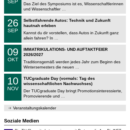
6
SEP
h
0
Das Ziel des Symposiums ist es, Wissenschaftlerinnen
e
9
und Wissenschaftler …
m
.
n
2
T
i
2
26
Selbstfahrende Autos: Technik und Zukunft
0
U
t
6
2
hautnah erleben
C
z
.
6
SEP
h
0
Kannst du dir vorstellen, dass Autos in Zukunft ganz
e
9
allein fahren? In …
m
.
n
2
T
i
0
09
IMMATRIKULATIONS- UND AUFTAKTFEIER
0
U
t
9
2
2026/2027
C
z
.
6
OKT
h
1
Traditionsgemäß werden jedes Jahr zum Beginn des
e
0
Wintersemesters die neuen …
m
.
n
2
Z
i
1
10
TUCgraduate Day (vormals: Tag des
0
e
t
0
2
wissenschaftlichen Nachwuchses)
n
z
.
6
NOV
t
1
Der TUCgraduate Day bringt Promotionsinteressierte,
r
1
Promovierende und …
u
.
m
2
f
0
Veranstaltungskalender
ü
2
r
6
d
Soziale Medien
e
n