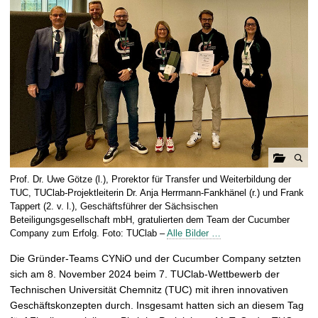
t
G
Prof. Dr. Uwe Götze (l.), Prorektor für Transfer und Weiterbildung der
a
TUC, TUClab-Projektleiterin Dr. Anja Herrmann-Fankhänel (r.) und Frank
l
Tappert (2. v. l.), Geschäftsführer der Sächsischen
Beteiligungsgesellschaft mbH, gratulierten dem Team der Cucumber
e
Company zum Erfolg. Foto: TUClab –
Alle Bilder …
r
i
Die Gründer-Teams CYNiO und der Cucumber Company setzten
e
sich am 8. November 2024 beim 7. TUClab-Wettbewerb der
ö
Technischen Universität Chemnitz (TUC) mit ihren innovativen
f
Geschäftskonzepten durch. Insgesamt hatten sich an diesem Tag
f