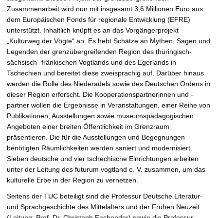
r
Zusammenarbeit wird nun mit insgesamt 3,6 Millionen Euro aus
ö
dem Europäischen Fonds für regionale Entwicklung (EFRE)
ß
unterstützt. Inhaltlich knüpft es an das Vorgängerprojekt
e
„Kulturweg der Vögte“ an. Es hebt Schätze an Mythen, Sagen und
r
Legenden der grenzübergreifenden Region des thüringisch-
n
sächsisch- fränkischen Vogtlands und des Egerlands in
Tschechien und bereitet diese zweisprachig auf. Darüber hinaus
werden die Rolle des Niederadels sowie des Deutschen Ordens in
dieser Region erforscht. Die Kooperationspartnerinnen und -
partner wollen die Ergebnisse in Veranstaltungen, einer Reihe von
Publikationen, Ausstellungen sowie museumspädagogischen
Angeboten einer breiten Öffentlichkeit im Grenzraum
präsentieren. Die für die Ausstellungen und Begegnungen
benötigten Räumlichkeiten werden saniert und modernisiert.
Sieben deutsche und vier tschechische Einrichtungen arbeiten
unter der Leitung des futurum vogtland e. V. zusammen, um das
kulturelle Erbe in der Region zu vernetzen.
Seitens der TUC beteiligt sind die Professur Deutsche Literatur-
und Sprachgeschichte des Mittelalters und der Frühen Neuzeit
(Leitung: Prof. Dr. Christoph Fasbender) sowie die Professur