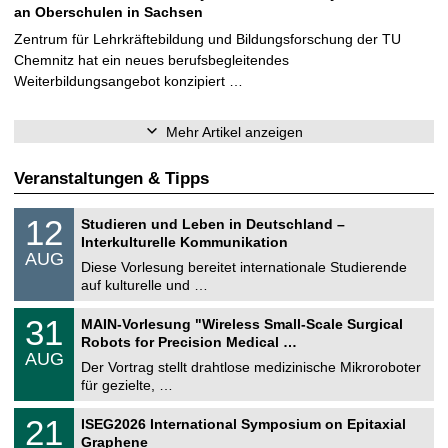
an Oberschulen in Sachsen
Zentrum für Lehrkräftebildung und Bildungsforschung der TU
Chemnitz hat ein neues berufsbegleitendes
Weiterbildungsangebot konzipiert …
Mehr Artikel anzeigen
Veranstaltungen & Tipps
S
1
12
Studieren und Leben in Deutschland –
o
2
Interkulturelle Kommunikation
n
.
AUG
s
0
Diese Vorlesung bereitet internationale Studierende
t
8
auf kulturelle und …
i
.
g
2
T
e
3
31
MAIN-Vorlesung "Wireless Small-Scale Surgical
0
U
1
2
Robots for Precision Medical …
C
.
6
AUG
h
0
Der Vortrag stellt drahtlose medizinische Mikroroboter
e
8
für gezielte, …
m
.
n
2
T
i
2
21
ISEG2026 International Symposium on Epitaxial
0
U
t
1
2
Graphene
C