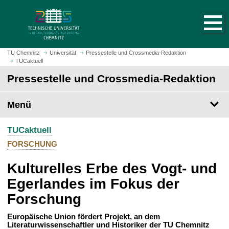
S
S
t
p
a
r
r
i
t
n
TU Chemnitz
Universität
Pressestelle und Crossmedia-Redaktion
s
TUCaktuell
g
e
e
Pressestelle und Crossmedia-Redaktion
i
z
t
u
Menü
e
m
a
H
u
TUCaktuell
a
f
u
FORSCHUNG
r
p
u
Kulturelles Erbe des Vogt- und
t
f
i
Egerlandes im Fokus der
e
n
Forschung
n
h
a
Europäische Union fördert Projekt, an dem
l
Literaturwissenschaftler und Historiker der TU Chemnitz