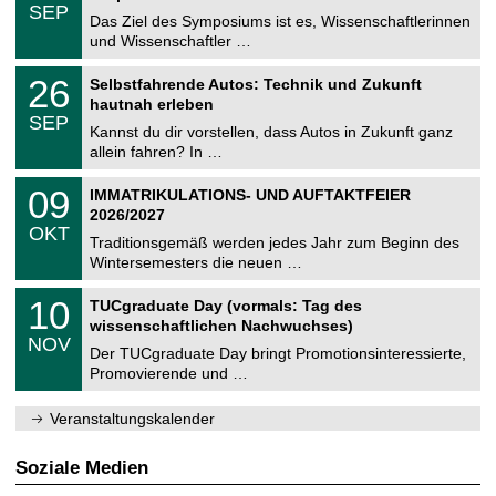
z
.
6
SEP
h
0
Das Ziel des Symposiums ist es, Wissenschaftlerinnen
e
9
und Wissenschaftler …
m
.
n
2
T
i
2
26
Selbstfahrende Autos: Technik und Zukunft
0
U
t
6
2
hautnah erleben
C
z
.
6
SEP
h
0
Kannst du dir vorstellen, dass Autos in Zukunft ganz
e
9
allein fahren? In …
m
.
n
2
T
i
0
09
IMMATRIKULATIONS- UND AUFTAKTFEIER
0
U
t
9
2
2026/2027
C
z
.
6
OKT
h
1
Traditionsgemäß werden jedes Jahr zum Beginn des
e
0
Wintersemesters die neuen …
m
.
n
2
Z
i
1
10
TUCgraduate Day (vormals: Tag des
0
e
t
0
2
wissenschaftlichen Nachwuchses)
n
z
.
6
NOV
t
1
Der TUCgraduate Day bringt Promotionsinteressierte,
r
1
Promovierende und …
u
.
m
2
f
0
Veranstaltungskalender
ü
2
r
6
d
Soziale Medien
e
n