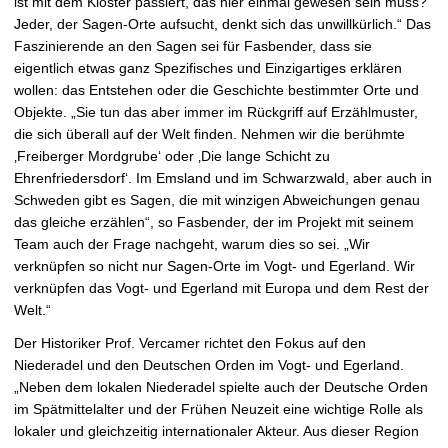
ist mit dem Kloster passiert, das hier einmal gewesen sein muss?
Jeder, der Sagen-Orte aufsucht, denkt sich das unwillkürlich.“ Das
Faszinierende an den Sagen sei für Fasbender, dass sie
eigentlich etwas ganz Spezifisches und Einzigartiges erklären
wollen: das Entstehen oder die Geschichte bestimmter Orte und
Objekte. „Sie tun das aber immer im Rückgriff auf Erzählmuster,
die sich überall auf der Welt finden. Nehmen wir die berühmte
‚Freiberger Mordgrube‘ oder ‚Die lange Schicht zu
Ehrenfriedersdorf‘. Im Emsland und im Schwarzwald, aber auch in
Schweden gibt es Sagen, die mit winzigen Abweichungen genau
das gleiche erzählen“, so Fasbender, der im Projekt mit seinem
Team auch der Frage nachgeht, warum dies so sei. „Wir
verknüpfen so nicht nur Sagen-Orte im Vogt- und Egerland. Wir
verknüpfen das Vogt- und Egerland mit Europa und dem Rest der
Welt.“
Der Historiker Prof. Vercamer richtet den Fokus auf den
Niederadel und den Deutschen Orden im Vogt- und Egerland.
„Neben dem lokalen Niederadel spielte auch der Deutsche Orden
im Spätmittelalter und der Frühen Neuzeit eine wichtige Rolle als
lokaler und gleichzeitig internationaler Akteur. Aus dieser Region