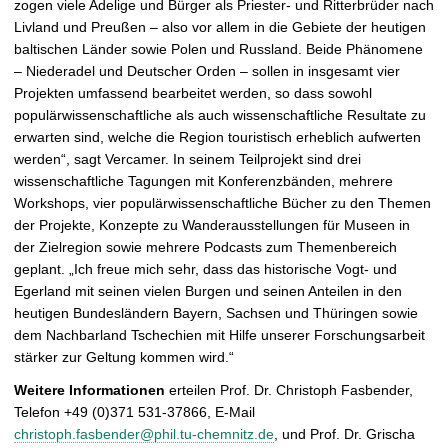
zogen viele Adelige und Bürger als Priester- und Ritterbrüder nach
Livland und Preußen – also vor allem in die Gebiete der heutigen
baltischen Länder sowie Polen und Russland. Beide Phänomene
– Niederadel und Deutscher Orden – sollen in insgesamt vier
Projekten umfassend bearbeitet werden, so dass sowohl
populärwissenschaftliche als auch wissenschaftliche Resultate zu
erwarten sind, welche die Region touristisch erheblich aufwerten
werden“, sagt Vercamer. In seinem Teilprojekt sind drei
wissenschaftliche Tagungen mit Konferenzbänden, mehrere
Workshops, vier populärwissenschaftliche Bücher zu den Themen
der Projekte, Konzepte zu Wanderausstellungen für Museen in
der Zielregion sowie mehrere Podcasts zum Themenbereich
geplant. „Ich freue mich sehr, dass das historische Vogt- und
Egerland mit seinen vielen Burgen und seinen Anteilen in den
heutigen Bundesländern Bayern, Sachsen und Thüringen sowie
dem Nachbarland Tschechien mit Hilfe unserer Forschungsarbeit
stärker zur Geltung kommen wird.“
Weitere Informationen
erteilen Prof. Dr. Christoph Fasbender,
Telefon +49 (0)371 531-37866, E-Mail
christoph.fasbender@phil.tu-chemnitz.de
, und Prof. Dr. Grischa