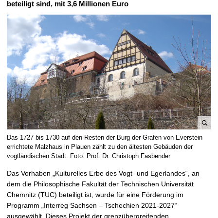
beteiligt sind, mit 3,6 Millionen Euro
t
B
Das 1727 bis 1730 auf den Resten der Burg der Grafen von Everstein
i
errichtete Malzhaus in Plauen zählt zu den ältesten Gebäuden der
l
vogtländischen Stadt. Foto: Prof. Dr. Christoph Fasbender
d
Das Vorhaben „Kulturelles Erbe des Vogt- und Egerlandes“, an
v
dem die Philosophische Fakultät der Technischen Universität
e
Chemnitz (TUC) beteiligt ist, wurde für eine Förderung im
r
Programm „Interreg Sachsen – Tschechien 2021-2027“
g
ausgewählt. Dieses Projekt der grenzübergreifenden