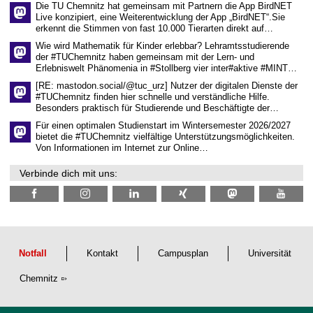
Die TU Chemnitz hat gemeinsam mit Partnern die App BirdNET
w
Live konzipiert, eine Weiterentwicklung der App „BirdNET“.Sie
i
erkennt die Stimmen von fast 10.000 Tierarten direkt auf…
s
s
Wie wird Mathematik für Kinder erlebbar? Lehramtsstudierende
e
der #TUChemnitz haben gemeinsam mit der Lern- und
n
Erlebniswelt Phänomenia in #Stollberg vier inter#aktive #MINT…
s
c
[RE: mastodon.social/@tuc_urz] Nutzer der digitalen Dienste der
h
#TUChemnitz finden hier schnelle und verständliche Hilfe.
a
Besonders praktisch für Studierende und Beschäftigte der…
f
t
Für einen optimalen Studienstart im Wintersemester 2026/2027
l
bietet die #TUChemnitz vielfältige Unterstützungsmöglichkeiten.
i
Von Informationen im Internet zur Online…
c
h
Verbinde dich mit uns:
e
n
N
a
c
h
w
u
Notfall
Kontakt
Campusplan
Universität
c
h
Chemnitz
s