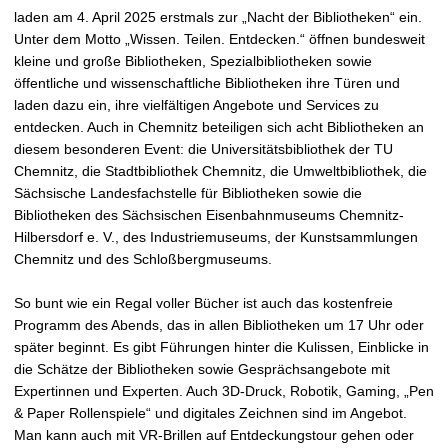
t
laden am 4. April 2025 erstmals zur „Nacht der Bibliotheken“ ein.
Unter dem Motto „Wissen. Teilen. Entdecken.“ öffnen bundesweit
kleine und große Bibliotheken, Spezialbibliotheken sowie
öffentliche und wissenschaftliche Bibliotheken ihre Türen und
laden dazu ein, ihre vielfältigen Angebote und Services zu
entdecken. Auch in Chemnitz beteiligen sich acht Bibliotheken an
diesem besonderen Event: die Universitätsbibliothek der TU
Chemnitz, die Stadtbibliothek Chemnitz, die Umweltbibliothek, die
Sächsische Landesfachstelle für Bibliotheken sowie die
Bibliotheken des Sächsischen Eisenbahnmuseums Chemnitz-
Hilbersdorf e. V., des Industriemuseums, der Kunstsammlungen
Chemnitz und des Schloßbergmuseums.
So bunt wie ein Regal voller Bücher ist auch das kostenfreie
Programm des Abends, das in allen Bibliotheken um 17 Uhr oder
später beginnt. Es gibt Führungen hinter die Kulissen, Einblicke in
die Schätze der Bibliotheken sowie Gesprächsangebote mit
Expertinnen und Experten. Auch 3D-Druck, Robotik, Gaming, „Pen
& Paper Rollenspiele“ und digitales Zeichnen sind im Angebot.
Man kann auch mit VR-Brillen auf Entdeckungstour gehen oder