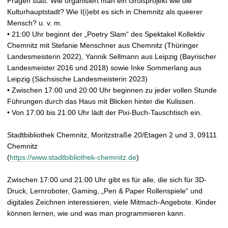
Fragen statt: Wie organisiert man ein Großprojekt wie die
Kulturhauptstadt? Wie I(i)ebt es sich in Chemnitz als queerer
Mensch? u. v. m.
• 21:00 Uhr beginnt der „Poetry Slam“ des Spektakel Kollektiv
Chemnitz mit Stefanie Menschner aus Chemnitz (Thüringer
Landesmeisterin 2022), Yannik Sellmann aus Leipzig (Bayrischer
Landesmeister 2016 und 2018) sowie Inke Sommerlang aus
Leipzig (Sächsische Landesmeisterin 2023)
• Zwischen 17:00 und 20:00 Uhr beginnen zu jeder vollen Stunde
Führungen durch das Haus mit Blicken hinter die Kulissen.
• Von 17:00 bis 21.00 Uhr lädt der Pixi-Buch-Tauschtisch ein.
Stadtbibliothek Chemnitz, Moritzstraße 20/Etagen 2 und 3, 09111
Chemnitz
(
https://www.stadtbibliothek-chemnitz.de
)
Zwischen 17:00 und 21:00 Uhr gibt es für alle, die sich für 3D-
Druck, Lernroboter, Gaming, „Pen & Paper Rollenspiele“ und
digitales Zeichnen interessieren, viele Mitmach-Angebote. Kinder
können lernen, wie und was man programmieren kann.