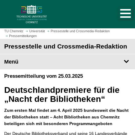
S
S
t
p
a
r
r
i
t
n
TU Chemnitz
Universität
Pressestelle und Crossmedia-Redaktion
s
Pressemitteilungen
g
e
e
Pressestelle und Crossmedia-Redaktion
i
z
t
u
Menü
e
m
a
H
Pressemitteilung vom 25.03.2025
u
a
f
u
Deutschlandpremiere für die
r
p
u
„Nacht der Bibliotheken“
t
f
i
e
Zum ersten Mal findet am 4. April 2025 bundesweit die Nacht
n
n
der Bibliotheken statt – Acht Bibliotheken aus Chemnitz
h
beteiligen sich mit besonderen Programmangeboten
a
l
Der Deutsche Bibliotheksverband und seine 16 Landesverbände