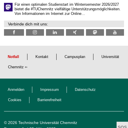
e
Für einen optimalen Studienstart im Wintersemester 2026/2027
n
bietet die #TUChemnitz vielfältige Unterstützungsmöglichkeiten.
N
Von Informationen im Internet zur Online…
a
c
Verbinde dich mit uns:
h
w
u
c
h
s
Notfall
Kontakt
Campusplan
Universität
Chemnitz
Anmelden
Impressum
Datenschutz
Cookies
Barrierefreiheit
© 2026 Technische Universität Chemnitz