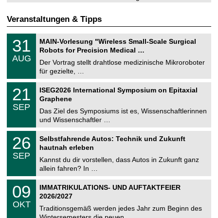
Veranstaltungen & Tipps
T
3
31
MAIN-Vorlesung "Wireless Small-Scale Surgical
U
1
Robots for Precision Medical …
C
.
AUG
h
0
Der Vortrag stellt drahtlose medizinische Mikroroboter
e
8
für gezielte, …
m
.
n
2
T
i
2
21
ISEG2026 International Symposium on Epitaxial
0
U
t
1
2
Graphene
C
z
.
6
SEP
h
0
Das Ziel des Symposiums ist es, Wissenschaftlerinnen
e
9
und Wissenschaftler …
m
.
n
2
T
i
2
26
Selbstfahrende Autos: Technik und Zukunft
0
U
t
6
2
hautnah erleben
C
z
.
6
SEP
h
0
Kannst du dir vorstellen, dass Autos in Zukunft ganz
e
9
allein fahren? In …
m
.
n
2
T
i
0
09
IMMATRIKULATIONS- UND AUFTAKTFEIER
0
U
t
9
2
2026/2027
C
z
.
6
OKT
h
1
Traditionsgemäß werden jedes Jahr zum Beginn des
e
0
Wintersemesters die neuen …