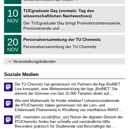
m
.
n
2
Z
i
1
10
TUCgraduate Day (vormals: Tag des
0
e
t
0
2
wissenschaftlichen Nachwuchses)
n
z
.
6
NOV
t
1
Der TUCgraduate Day bringt Promotionsinteressierte,
r
1
Promovierende und …
u
.
m
2
T
f
2
20
Personalversammlung der TU Chemnitz
0
U
ü
0
2
C
r
Personalversammlung der TU Chemnitz
.
6
NOV
h
d
1
e
e
1
m
n
.
Veranstaltungskalender
n
w
2
i
i
0
t
s
2
Soziale Medien
z
s
6
e
Die TU Chemnitz hat gemeinsam mit Partnern die App BirdNET
n
Live konzipiert, eine Weiterentwicklung der App „BirdNET“.Sie
s
erkennt die Stimmen von fast 10.000 Tierarten direkt auf…
c
h
Wie wird Mathematik für Kinder erlebbar? Lehramtsstudierende
a
der #TUChemnitz haben gemeinsam mit der Lern- und
f
Erlebniswelt Phänomenia in #Stollberg vier inter#aktive #MINT…
t
l
[RE: mastodon.social/@tuc_urz] Nutzer der digitalen Dienste der
i
#TUChemnitz finden hier schnelle und verständliche Hilfe.
c
Besonders praktisch für Studierende und Beschäftigte der…
h