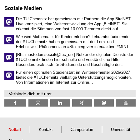
i
i
0
t
s
2
Soziale Medien
z
s
6
e
Die TU Chemnitz hat gemeinsam mit Partnern die App BirdNET
n
Live konzipiert, eine Weiterentwicklung der App „BirdNET“.Sie
s
erkennt die Stimmen von fast 10.000 Tierarten direkt auf…
c
h
Wie wird Mathematik für Kinder erlebbar? Lehramtsstudierende
a
der #TUChemnitz haben gemeinsam mit der Lern- und
f
Erlebniswelt Phänomenia in #Stollberg vier inter#aktive #MINT…
t
l
[RE: mastodon.social/@tuc_urz] Nutzer der digitalen Dienste der
i
#TUChemnitz finden hier schnelle und verständliche Hilfe.
c
Besonders praktisch für Studierende und Beschäftigte der…
h
e
Für einen optimalen Studienstart im Wintersemester 2026/2027
n
bietet die #TUChemnitz vielfältige Unterstützungsmöglichkeiten.
N
Von Informationen im Internet zur Online…
a
c
Verbinde dich mit uns:
h
w
u
c
h
s
Notfall
Kontakt
Campusplan
Universität