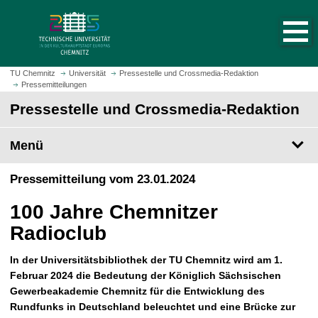
S
S
t
p
a
r
r
i
t
n
TU Chemnitz
Universität
Pressestelle und Crossmedia-Redaktion
s
Pressemitteilungen
g
e
e
Pressestelle und Crossmedia-Redaktion
i
z
t
u
Menü
e
m
a
H
Pressemitteilung vom 23.01.2024
u
a
f
u
100 Jahre Chemnitzer
r
p
u
Radioclub
t
f
i
e
In der Universitätsbibliothek der TU Chemnitz wird am 1.
n
n
Februar 2024 die Bedeutung der Königlich Sächsischen
h
Gewerbeakademie Chemnitz für die Entwicklung des
a
Rundfunks in Deutschland beleuchtet und eine Brücke zur
l