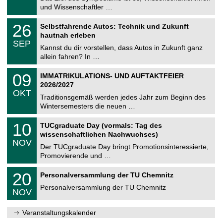
e
9
und Wissenschaftler …
m
.
n
2
T
i
2
26
Selbstfahrende Autos: Technik und Zukunft
0
U
t
6
2
hautnah erleben
C
z
.
6
SEP
h
0
Kannst du dir vorstellen, dass Autos in Zukunft ganz
e
9
allein fahren? In …
m
.
n
2
T
i
0
09
IMMATRIKULATIONS- UND AUFTAKTFEIER
0
U
t
9
2
2026/2027
C
z
.
6
OKT
h
1
Traditionsgemäß werden jedes Jahr zum Beginn des
e
0
Wintersemesters die neuen …
m
.
n
2
Z
i
1
10
TUCgraduate Day (vormals: Tag des
0
e
t
0
2
wissenschaftlichen Nachwuchses)
n
z
.
6
NOV
t
1
Der TUCgraduate Day bringt Promotionsinteressierte,
r
1
Promovierende und …
u
.
m
2
T
f
2
20
Personalversammlung der TU Chemnitz
0
U
ü
0
2
C
r
Personalversammlung der TU Chemnitz
.
6
NOV
h
d
1
e
e
1
m
n
.
Veranstaltungskalender
n
w
2