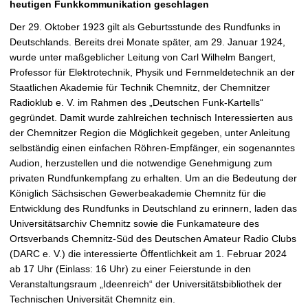
heutigen Funkkommunikation geschlagen
t
Der 29. Oktober 1923 gilt als Geburtsstunde des Rundfunks in
Deutschlands. Bereits drei Monate später, am 29. Januar 1924,
wurde unter maßgeblicher Leitung von Carl Wilhelm Bangert,
Professor für Elektrotechnik, Physik und Fernmeldetechnik an der
Staatlichen Akademie für Technik Chemnitz, der Chemnitzer
Radioklub e. V. im Rahmen des „Deutschen Funk-Kartells“
gegründet. Damit wurde zahlreichen technisch Interessierten aus
der Chemnitzer Region die Möglichkeit gegeben, unter Anleitung
selbständig einen einfachen Röhren-Empfänger, ein sogenanntes
Audion, herzustellen und die notwendige Genehmigung zum
privaten Rundfunkempfang zu erhalten. Um an die Bedeutung der
Königlich Sächsischen Gewerbeakademie Chemnitz für die
Entwicklung des Rundfunks in Deutschland zu erinnern, laden das
Universitätsarchiv Chemnitz sowie die Funkamateure des
Ortsverbands Chemnitz-Süd des Deutschen Amateur Radio Clubs
(DARC e. V.) die interessierte Öffentlichkeit am 1. Februar 2024
ab 17 Uhr (Einlass: 16 Uhr) zu einer Feierstunde in den
Veranstaltungsraum „Ideenreich“ der Universitätsbibliothek der
Technischen Universität Chemnitz ein.