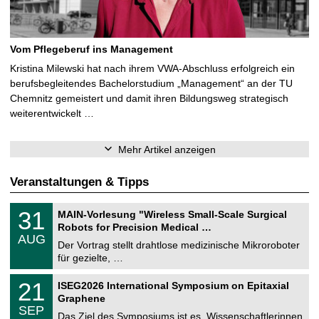
Vom Pflegeberuf ins Management
Kristina Milewski hat nach ihrem VWA-Abschluss erfolgreich ein
berufsbegleitendes Bachelorstudium „Management“ an der TU
Chemnitz gemeistert und damit ihren Bildungsweg strategisch
weiterentwickelt …
Mehr Artikel anzeigen
Veranstaltungen & Tipps
T
3
31
MAIN-Vorlesung "Wireless Small-Scale Surgical
U
1
Robots for Precision Medical …
C
.
AUG
h
0
Der Vortrag stellt drahtlose medizinische Mikroroboter
e
8
für gezielte, …
m
.
n
2
T
i
2
21
ISEG2026 International Symposium on Epitaxial
0
U
t
1
2
Graphene
C
z
.
6
SEP
h
0
Das Ziel des Symposiums ist es, Wissenschaftlerinnen