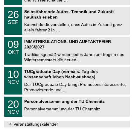
und Wissenschaftler …
m
.
n
2
T
i
2
26
Selbstfahrende Autos: Technik und Zukunft
0
U
t
6
2
hautnah erleben
C
z
.
6
SEP
h
0
Kannst du dir vorstellen, dass Autos in Zukunft ganz
e
9
allein fahren? In …
m
.
n
2
T
i
0
09
IMMATRIKULATIONS- UND AUFTAKTFEIER
0
U
t
9
2
2026/2027
C
z
.
6
OKT
h
1
Traditionsgemäß werden jedes Jahr zum Beginn des
e
0
Wintersemesters die neuen …
m
.
n
2
Z
i
1
10
TUCgraduate Day (vormals: Tag des
0
e
t
0
2
wissenschaftlichen Nachwuchses)
n
z
.
6
NOV
t
1
Der TUCgraduate Day bringt Promotionsinteressierte,
r
1
Promovierende und …
u
.
m
2
T
f
2
20
Personalversammlung der TU Chemnitz
0
U
ü
0
2
C
r
Personalversammlung der TU Chemnitz
.
6
NOV
h
d
1
e
e
1
m
n
.
Veranstaltungskalender
n
w
2
i
i
0