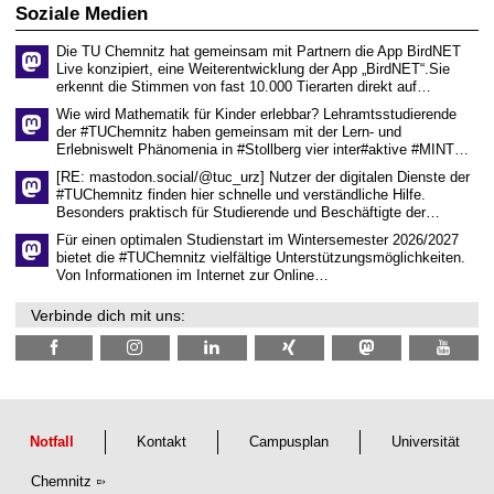
t
s
2
Soziale Medien
z
s
6
e
Die TU Chemnitz hat gemeinsam mit Partnern die App BirdNET
n
Live konzipiert, eine Weiterentwicklung der App „BirdNET“.Sie
s
erkennt die Stimmen von fast 10.000 Tierarten direkt auf…
c
h
Wie wird Mathematik für Kinder erlebbar? Lehramtsstudierende
a
der #TUChemnitz haben gemeinsam mit der Lern- und
f
Erlebniswelt Phänomenia in #Stollberg vier inter#aktive #MINT…
t
l
[RE: mastodon.social/@tuc_urz] Nutzer der digitalen Dienste der
i
#TUChemnitz finden hier schnelle und verständliche Hilfe.
c
Besonders praktisch für Studierende und Beschäftigte der…
h
e
Für einen optimalen Studienstart im Wintersemester 2026/2027
n
bietet die #TUChemnitz vielfältige Unterstützungsmöglichkeiten.
N
Von Informationen im Internet zur Online…
a
c
Verbinde dich mit uns:
h
w
u
c
h
s
Notfall
Kontakt
Campusplan
Universität
Chemnitz