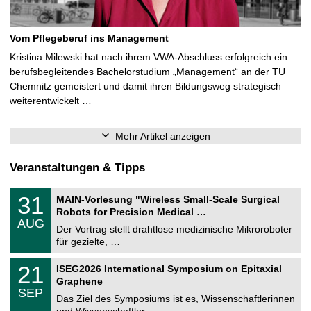
Vom Pflegeberuf ins Management
Kristina Milewski hat nach ihrem VWA-Abschluss erfolgreich ein
berufsbegleitendes Bachelorstudium „Management“ an der TU
Chemnitz gemeistert und damit ihren Bildungsweg strategisch
weiterentwickelt …
Mehr Artikel anzeigen
Veranstaltungen & Tipps
T
3
31
MAIN-Vorlesung "Wireless Small-Scale Surgical
U
1
Robots for Precision Medical …
C
.
AUG
h
0
Der Vortrag stellt drahtlose medizinische Mikroroboter
e
8
für gezielte, …
m
.
n
2
T
i
2
21
ISEG2026 International Symposium on Epitaxial
0
U
t
1
2
Graphene
C
z
.
6
SEP
h
0
Das Ziel des Symposiums ist es, Wissenschaftlerinnen
e
9