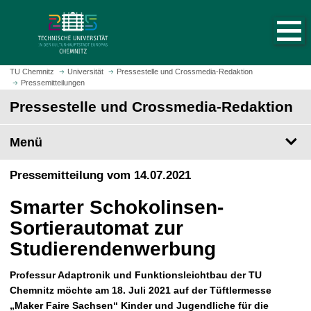
S
S
t
p
a
r
r
i
t
n
TU Chemnitz
Universität
Pressestelle und Crossmedia-Redaktion
s
Pressemitteilungen
g
e
e
Pressestelle und Crossmedia-Redaktion
i
z
t
u
Menü
e
m
a
H
Pressemitteilung vom 14.07.2021
u
a
f
u
Smarter Schokolinsen-
r
p
u
Sortierautomat zur
t
f
i
Studierendenwerbung
e
n
n
h
Professur Adaptronik und Funktionsleichtbau der TU
a
Chemnitz möchte am 18. Juli 2021 auf der Tüftlermesse
l
„Maker Faire Sachsen“ Kinder und Jugendliche für die