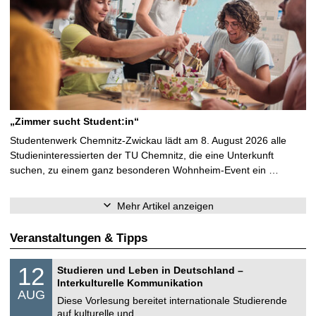
„Zimmer sucht Student:in“
Studentenwerk Chemnitz-Zwickau lädt am 8. August 2026 alle
Studieninteressierten der TU Chemnitz, die eine Unterkunft
suchen, zu einem ganz besonderen Wohnheim-Event ein …
Mehr Artikel anzeigen
Veranstaltungen & Tipps
S
1
12
Studieren und Leben in Deutschland –
o
2
Interkulturelle Kommunikation
n
.
AUG
s
0
Diese Vorlesung bereitet internationale Studierende
t
8
auf kulturelle und …