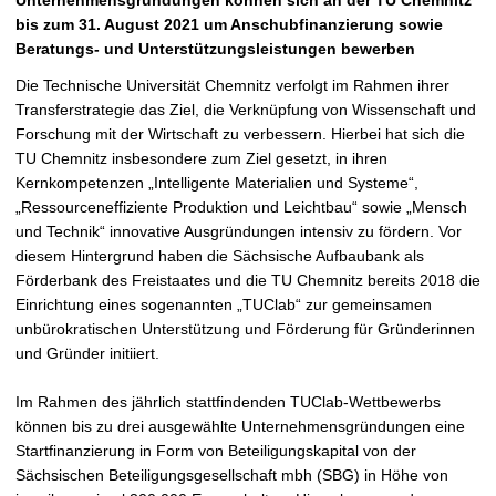
Unternehmensgründungen können sich an der TU Chemnitz
t
bis zum 31. August 2021 um Anschubfinanzierung sowie
Beratungs- und Unterstützungsleistungen bewerben
Die Technische Universität Chemnitz verfolgt im Rahmen ihrer
Transferstrategie das Ziel, die Verknüpfung von Wissenschaft und
Forschung mit der Wirtschaft zu verbessern. Hierbei hat sich die
TU Chemnitz insbesondere zum Ziel gesetzt, in ihren
Kernkompetenzen „Intelligente Materialien und Systeme“,
„Ressourceneffiziente Produktion und Leichtbau“ sowie „Mensch
und Technik“ innovative Ausgründungen intensiv zu fördern. Vor
diesem Hintergrund haben die Sächsische Aufbaubank als
Förderbank des Freistaates und die TU Chemnitz bereits 2018 die
Einrichtung eines sogenannten „TUClab“ zur gemeinsamen
unbürokratischen Unterstützung und Förderung für Gründerinnen
und Gründer initiiert.
Im Rahmen des jährlich stattfindenden TUClab-Wettbewerbs
können bis zu drei ausgewählte Unternehmensgründungen eine
Startfinanzierung in Form von Beteiligungskapital von der
Sächsischen Beteiligungsgesellschaft mbh (SBG) in Höhe von