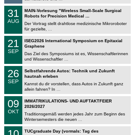
i
.
g
2
T
e
3
31
MAIN-Vorlesung "Wireless Small-Scale Surgical
0
U
1
2
Robots for Precision Medical …
C
.
6
AUG
h
0
Der Vortrag stellt drahtlose medizinische Mikroroboter
e
8
für gezielte, …
m
.
n
2
T
i
2
21
ISEG2026 International Symposium on Epitaxial
0
U
t
1
2
Graphene
C
z
.
6
SEP
h
0
Das Ziel des Symposiums ist es, Wissenschaftlerinnen
e
9
und Wissenschaftler …
m
.
n
2
T
i
2
26
Selbstfahrende Autos: Technik und Zukunft
0
U
t
6
2
hautnah erleben
C
z
.
6
SEP
h
0
Kannst du dir vorstellen, dass Autos in Zukunft ganz
e
9
allein fahren? In …
m
.
n
2
T
i
0
09
IMMATRIKULATIONS- UND AUFTAKTFEIER
0
U
t
9
2
2026/2027
C
z
.
6
OKT
h
1
Traditionsgemäß werden jedes Jahr zum Beginn des
e
0
Wintersemesters die neuen …
m
.
n
2
Z
i
1
10
TUCgraduate Day (vormals: Tag des
0
e
t
0