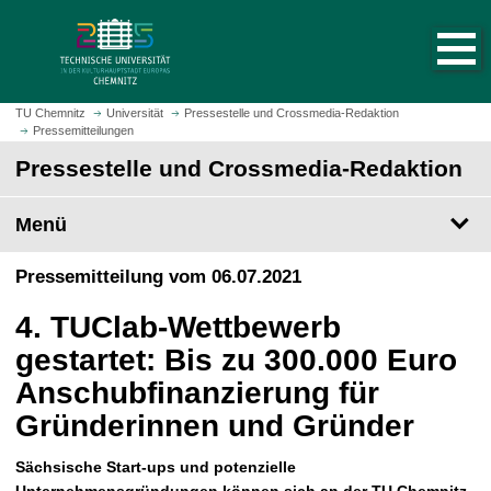
S
S
t
p
a
r
r
i
t
n
TU Chemnitz
Universität
Pressestelle und Crossmedia-Redaktion
s
Pressemitteilungen
g
e
e
Pressestelle und Crossmedia-Redaktion
i
z
t
u
Menü
e
m
a
H
Pressemitteilung vom 06.07.2021
u
a
f
u
4. TUClab-Wettbewerb
r
p
u
gestartet: Bis zu 300.000 Euro
t
f
i
Anschubfinanzierung für
e
n
Gründerinnen und Gründer
n
h
a
Sächsische Start-ups und potenzielle
l