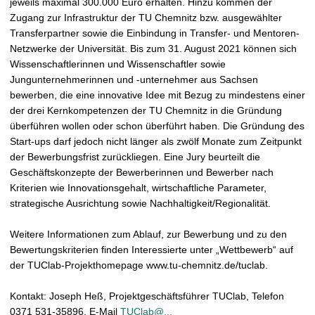
jeweils maximal 300.000 Euro erhalten. Hinzu kommen der
Zugang zur Infrastruktur der TU Chemnitz bzw. ausgewählter
Transferpartner sowie die Einbindung in Transfer- und Mentoren-
Netzwerke der Universität. Bis zum 31. August 2021 können sich
Wissenschaftlerinnen und Wissenschaftler sowie
Jungunternehmerinnen und -unternehmer aus Sachsen
bewerben, die eine innovative Idee mit Bezug zu mindestens einer
der drei Kernkompetenzen der TU Chemnitz in die Gründung
überführen wollen oder schon überführt haben. Die Gründung des
Start-ups darf jedoch nicht länger als zwölf Monate zum Zeitpunkt
der Bewerbungsfrist zurückliegen. Eine Jury beurteilt die
Geschäftskonzepte der Bewerberinnen und Bewerber nach
Kriterien wie Innovationsgehalt, wirtschaftliche Parameter,
strategische Ausrichtung sowie Nachhaltigkeit/Regionalität.
Weitere Informationen zum Ablauf, zur Bewerbung und zu den
Bewertungskriterien finden Interessierte unter „Wettbewerb“ auf
der TUClab-Projekthomepage www.tu-chemnitz.de/tuclab.
Kontakt: Joseph Heß, Projektgeschäftsführer TUClab, Telefon
0371 531-35896, E-Mail
TUClab@...