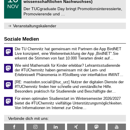
2
wissenschaftlichen Nachwuchses)
n
z
.
6
NOV
t
1
Der TUCgraduate Day bringt Promotionsinteressierte,
r
1
Promovierende und …
u
.
m
2
f
0
Veranstaltungskalender
ü
2
r
6
d
Soziale Medien
e
n
Die TU Chemnitz hat gemeinsam mit Partnern die App BirdNET
w
Live konzipiert, eine Weiterentwicklung der App „BirdNET“.Sie
i
erkennt die Stimmen von fast 10.000 Tierarten direkt auf…
s
s
Wie wird Mathematik für Kinder erlebbar? Lehramtsstudierende
e
der #TUChemnitz haben gemeinsam mit der Lern- und
n
Erlebniswelt Phänomenia in #Stollberg vier inter#aktive #MINT…
s
c
[RE: mastodon.social/@tuc_urz] Nutzer der digitalen Dienste der
h
#TUChemnitz finden hier schnelle und verständliche Hilfe.
a
Besonders praktisch für Studierende und Beschäftigte der…
f
t
Für einen optimalen Studienstart im Wintersemester 2026/2027
l
bietet die #TUChemnitz vielfältige Unterstützungsmöglichkeiten.
i
Von Informationen im Internet zur Online…
c
h
Verbinde dich mit uns:
e
n
N