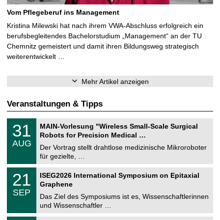
Vom Pflegeberuf ins Management
Kristina Milewski hat nach ihrem VWA-Abschluss erfolgreich ein
berufsbegleitendes Bachelorstudium „Management“ an der TU
Chemnitz gemeistert und damit ihren Bildungsweg strategisch
weiterentwickelt …
Mehr Artikel anzeigen
Veranstaltungen & Tipps
T
3
31
MAIN-Vorlesung "Wireless Small-Scale Surgical
U
1
Robots for Precision Medical …
C
.
AUG
h
0
Der Vortrag stellt drahtlose medizinische Mikroroboter
e
8
für gezielte, …
m
.
n
2
T
i
2
21
ISEG2026 International Symposium on Epitaxial
0
U
t
1
2
Graphene
C
z
.
6
SEP
h
0
Das Ziel des Symposiums ist es, Wissenschaftlerinnen
e
9
und Wissenschaftler …
m
.
n
2
T