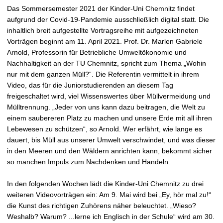
t
Das Sommersemester 2021 der Kinder-Uni Chemnitz findet
aufgrund der Covid-19-Pandemie ausschließlich digital statt. Die
inhaltlich breit aufgestellte Vortragsreihe mit aufgezeichneten
Vorträgen beginnt am 11. April 2021. Prof. Dr. Marlen Gabriele
Arnold, Professorin für Betriebliche Umweltökonomie und
Nachhaltigkeit an der TU Chemnitz, spricht zum Thema „Wohin
nur mit dem ganzen Müll?“. Die Referentin vermittelt in ihrem
Video, das für die Juniorstudierenden an diesem Tag
freigeschaltet wird, viel Wissenswertes über Müllvermeidung und
Mülltrennung. „Jeder von uns kann dazu beitragen, die Welt zu
einem saubereren Platz zu machen und unsere Erde mit all ihren
Lebewesen zu schützen“, so Arnold. Wer erfährt, wie lange es
dauert, bis Müll aus unserer Umwelt verschwindet, und was dieser
in den Meeren und den Wäldern anrichten kann, bekommt sicher
so manchen Impuls zum Nachdenken und Handeln.
In den folgenden Wochen lädt die Kinder-Uni Chemnitz zu drei
weiteren Videovorträgen ein: Am 9. Mai wird bei „Ey, hör mal zu!“
die Kunst des richtigen Zuhörens näher beleuchtet. „Wieso?
Weshalb? Warum? ...lerne ich Englisch in der Schule“ wird am 30.