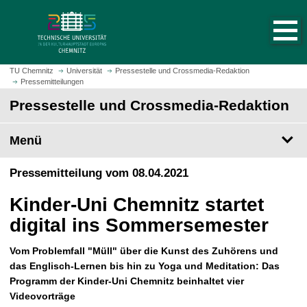
S
S
t
p
a
r
r
i
t
n
TU Chemnitz
Universität
Pressestelle und Crossmedia-Redaktion
s
Pressemitteilungen
g
e
e
Pressestelle und Crossmedia-Redaktion
i
z
t
u
Menü
e
m
a
H
Pressemitteilung vom 08.04.2021
u
a
f
u
Kinder-Uni Chemnitz startet
r
p
u
digital ins Sommersemester
t
f
i
e
Vom Problemfall "Müll" über die Kunst des Zuhörens und
n
n
das Englisch-Lernen bis hin zu Yoga und Meditation: Das
h
Programm der Kinder-Uni Chemnitz beinhaltet vier
a
Videovorträge
l