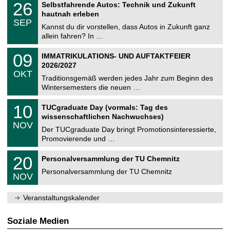
i
2
26
Selbstfahrende Autos: Technik und Zukunft
0
U
t
6
2
hautnah erleben
C
z
.
6
SEP
h
0
Kannst du dir vorstellen, dass Autos in Zukunft ganz
e
9
allein fahren? In …
m
.
n
2
T
i
0
09
IMMATRIKULATIONS- UND AUFTAKTFEIER
0
U
t
9
2
2026/2027
C
z
.
6
OKT
h
1
Traditionsgemäß werden jedes Jahr zum Beginn des
e
0
Wintersemesters die neuen …
m
.
n
2
Z
i
1
10
TUCgraduate Day (vormals: Tag des
0
e
t
0
2
wissenschaftlichen Nachwuchses)
n
z
.
6
NOV
t
1
Der TUCgraduate Day bringt Promotionsinteressierte,
r
1
Promovierende und …
u
.
m
2
T
f
2
20
Personalversammlung der TU Chemnitz
0
U
ü
0
2
C
r
Personalversammlung der TU Chemnitz
.
6
NOV
h
d
1
e
e
1
m
n
.
Veranstaltungskalender
n
w
2
i
i
0
t
s
2
Soziale Medien
z
s
6