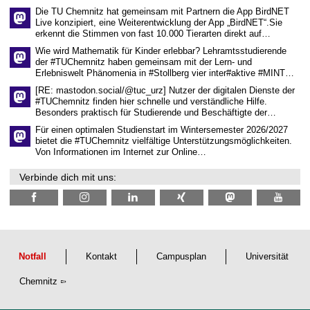
e
Die TU Chemnitz hat gemeinsam mit Partnern die App BirdNET
n
Live konzipiert, eine Weiterentwicklung der App „BirdNET“.Sie
s
erkennt die Stimmen von fast 10.000 Tierarten direkt auf…
c
h
Wie wird Mathematik für Kinder erlebbar? Lehramtsstudierende
a
der #TUChemnitz haben gemeinsam mit der Lern- und
f
Erlebniswelt Phänomenia in #Stollberg vier inter#aktive #MINT…
t
l
[RE: mastodon.social/@tuc_urz] Nutzer der digitalen Dienste der
i
#TUChemnitz finden hier schnelle und verständliche Hilfe.
c
Besonders praktisch für Studierende und Beschäftigte der…
h
e
Für einen optimalen Studienstart im Wintersemester 2026/2027
n
bietet die #TUChemnitz vielfältige Unterstützungsmöglichkeiten.
N
Von Informationen im Internet zur Online…
a
c
Verbinde dich mit uns:
h
w
u
c
h
s
Notfall
Kontakt
Campusplan
Universität
Chemnitz