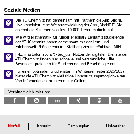
i
i
0
t
s
2
Soziale Medien
z
s
6
e
Die TU Chemnitz hat gemeinsam mit Partnern die App BirdNET
n
Live konzipiert, eine Weiterentwicklung der App „BirdNET“.Sie
s
erkennt die Stimmen von fast 10.000 Tierarten direkt auf…
c
h
Wie wird Mathematik für Kinder erlebbar? Lehramtsstudierende
a
der #TUChemnitz haben gemeinsam mit der Lern- und
f
Erlebniswelt Phänomenia in #Stollberg vier inter#aktive #MINT…
t
l
[RE: mastodon.social/@tuc_urz] Nutzer der digitalen Dienste der
i
#TUChemnitz finden hier schnelle und verständliche Hilfe.
c
Besonders praktisch für Studierende und Beschäftigte der…
h
e
Für einen optimalen Studienstart im Wintersemester 2026/2027
n
bietet die #TUChemnitz vielfältige Unterstützungsmöglichkeiten.
N
Von Informationen im Internet zur Online…
a
c
Verbinde dich mit uns:
h
w
u
c
h
s
Notfall
Kontakt
Campusplan
Universität