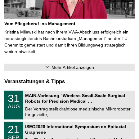
Vom Pflegeberuf ins Management
Kristina Milewski hat nach ihrem VWA-Abschluss erfolgreich ein
berufsbegleitendes Bachelorstudium „Management“ an der TU
Chemnitz gemeistert und damit ihren Bildungsweg strategisch
weiterentwickelt …
Mehr Artikel anzeigen
Veranstaltungen & Tipps
T
3
31
MAIN-Vorlesung "Wireless Small-Scale Surgical
U
1
Robots for Precision Medical …
C
.
AUG
h
0
Der Vortrag stellt drahtlose medizinische Mikroroboter
e
8
für gezielte, …
m
.
n
2
T
i
2
21
ISEG2026 International Symposium on Epitaxial
0
U
t
1
2
Graphene
C
z
.
6
SEP
h