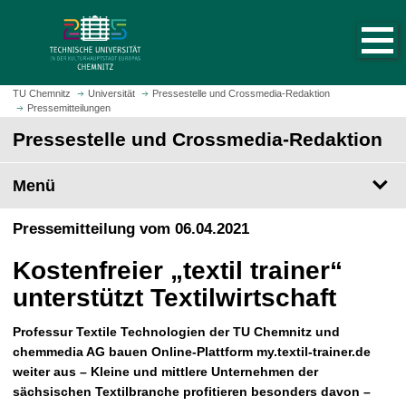
S
S
t
p
a
r
r
i
t
n
TU Chemnitz
Universität
Pressestelle und Crossmedia-Redaktion
s
Pressemitteilungen
g
e
e
Pressestelle und Crossmedia-Redaktion
i
z
t
u
Menü
e
m
a
H
Pressemitteilung vom 06.04.2021
u
a
f
u
Kostenfreier „textil trainer“
r
p
u
unterstützt Textilwirtschaft
t
f
i
e
Professur Textile Technologien der TU Chemnitz und
n
n
chemmedia AG bauen Online-Plattform my.textil-trainer.de
h
weiter aus – Kleine und mittlere Unternehmen der
a
sächsischen Textilbranche profitieren besonders davon –
l