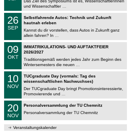
0
Das Ziel des Symposiums ist es, Wissenschaftlerinnen
e
9
und Wissenschaftler …
m
.
n
2
T
i
2
26
Selbstfahrende Autos: Technik und Zukunft
0
U
t
6
2
hautnah erleben
C
z
.
6
SEP
h
0
Kannst du dir vorstellen, dass Autos in Zukunft ganz
e
9
allein fahren? In …
m
.
n
2
T
i
0
09
IMMATRIKULATIONS- UND AUFTAKTFEIER
0
U
t
9
2
2026/2027
C
z
.
6
OKT
h
1
Traditionsgemäß werden jedes Jahr zum Beginn des
e
0
Wintersemesters die neuen …
m
.
n
2
Z
i
1
10
TUCgraduate Day (vormals: Tag des
0
e
t
0
2
wissenschaftlichen Nachwuchses)
n
z
.
6
NOV
t
1
Der TUCgraduate Day bringt Promotionsinteressierte,
r
1
Promovierende und …
u
.
m
2
T
f
2
20
Personalversammlung der TU Chemnitz
0
U
ü
0
2
C
r
Personalversammlung der TU Chemnitz
.
6
NOV
h
d
1
e
e
1
m
n
.
Veranstaltungskalender
n
w
2