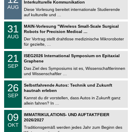
2
Interkulturelle Kommunikation
n
.
AUG
s
0
Diese Vorlesung bereitet internationale Studierende
t
8
auf kulturelle und …
i
.
g
2
T
e
3
31
MAIN-Vorlesung "Wireless Small-Scale Surgical
0
U
1
2
Robots for Precision Medical …
C
.
6
AUG
h
0
Der Vortrag stellt drahtlose medizinische Mikroroboter
e
8
für gezielte, …
m
.
n
2
T
i
2
21
ISEG2026 International Symposium on Epitaxial
0
U
t
1
2
Graphene
C
z
.
6
SEP
h
0
Das Ziel des Symposiums ist es, Wissenschaftlerinnen
e
9
und Wissenschaftler …
m
.
n
2
T
i
2
26
Selbstfahrende Autos: Technik und Zukunft
0
U
t
6
2
hautnah erleben
C
z
.
6
SEP
h
0
Kannst du dir vorstellen, dass Autos in Zukunft ganz
e
9
allein fahren? In …
m
.
n
2
T
i
0
09
IMMATRIKULATIONS- UND AUFTAKTFEIER
0
U
t
9
2
2026/2027
C
z
.
6
OKT
h
1
Traditionsgemäß werden jedes Jahr zum Beginn des
e
0