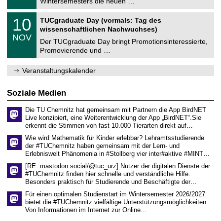
Wintersemesters die neuen …
m
.
n
2
Z
i
1
10
TUCgraduate Day (vormals: Tag des
0
e
t
0
2
wissenschaftlichen Nachwuchses)
n
z
.
6
NOV
t
1
Der TUCgraduate Day bringt Promotionsinteressierte,
r
1
Promovierende und …
u
.
m
2
f
0
Veranstaltungskalender
ü
2
r
6
d
Soziale Medien
e
n
Die TU Chemnitz hat gemeinsam mit Partnern die App BirdNET
w
Live konzipiert, eine Weiterentwicklung der App „BirdNET“.Sie
i
erkennt die Stimmen von fast 10.000 Tierarten direkt auf…
s
s
Wie wird Mathematik für Kinder erlebbar? Lehramtsstudierende
e
der #TUChemnitz haben gemeinsam mit der Lern- und
n
Erlebniswelt Phänomenia in #Stollberg vier inter#aktive #MINT…
s
c
[RE: mastodon.social/@tuc_urz] Nutzer der digitalen Dienste der
h
#TUChemnitz finden hier schnelle und verständliche Hilfe.
a
Besonders praktisch für Studierende und Beschäftigte der…
f
t
Für einen optimalen Studienstart im Wintersemester 2026/2027
l
bietet die #TUChemnitz vielfältige Unterstützungsmöglichkeiten.
i
Von Informationen im Internet zur Online…
c