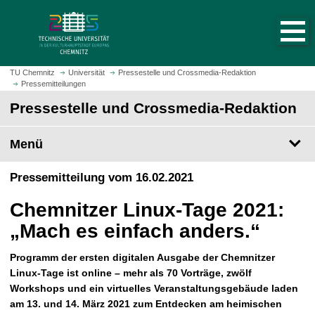
S
S
t
p
a
r
r
i
t
n
TU Chemnitz
Universität
Pressestelle und Crossmedia-Redaktion
s
Pressemitteilungen
g
e
e
Pressestelle und Crossmedia-Redaktion
i
z
t
u
Menü
e
m
a
H
Pressemitteilung vom 16.02.2021
u
a
f
u
Chemnitzer Linux-Tage 2021:
r
p
u
„Mach es einfach anders.“
t
f
i
e
Programm der ersten digitalen Ausgabe der Chemnitzer
n
n
Linux-Tage ist online – mehr als 70 Vorträge, zwölf
h
Workshops und ein virtuelles Veranstaltungsgebäude laden
a
am 13. und 14. März 2021 zum Entdecken am heimischen
l