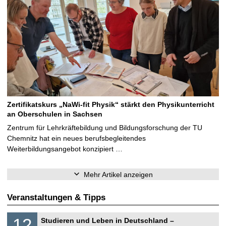
Zertifikatskurs „NaWi-fit Physik“ stärkt den Physikunterricht
an Oberschulen in Sachsen
Zentrum für Lehrkräftebildung und Bildungsforschung der TU
Chemnitz hat ein neues berufsbegleitendes
Weiterbildungsangebot konzipiert …
Mehr Artikel anzeigen
Veranstaltungen & Tipps
S
1
12
Studieren und Leben in Deutschland –
o