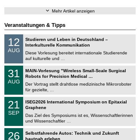
Mehr Artikel anzeigen
Veranstaltungen & Tipps
S
1
12
Studieren und Leben in Deutschland –
o
2
Interkulturelle Kommunikation
n
.
AUG
s
0
Diese Vorlesung bereitet internationale Studierende
t
8
auf kulturelle und …
i
.
g
2
T
e
3
31
MAIN-Vorlesung "Wireless Small-Scale Surgical
0
U
1
2
Robots for Precision Medical …
C
.
6
AUG
h
0
Der Vortrag stellt drahtlose medizinische Mikroroboter
e
8
für gezielte, …
m
.
n
2
T
i
2
21
ISEG2026 International Symposium on Epitaxial
0
U
t
1
2
Graphene
C
z
.
6
SEP
h
0
Das Ziel des Symposiums ist es, Wissenschaftlerinnen
e
9
und Wissenschaftler …
m
.
n
2
T
i
2
26
Selbstfahrende Autos: Technik und Zukunft
0
U
t
6
2
hautnah erleben
C