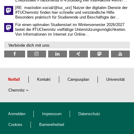
Erlebniswelt Phänomenia in #Stollberg vier inter#aktive #MINT…
s
c
[RE: mastodon.social/@tuc_urz] Nutzer der digitalen Dienste der
h
#TUChemnitz finden hier schnelle und verständliche Hilfe.
a
Besonders praktisch für Studierende und Beschäftigte der…
f
t
Für einen optimalen Studienstart im Wintersemester 2026/2027
l
bietet die #TUChemnitz vielfältige Unterstützungsmöglichkeiten.
i
Von Informationen im Internet zur Online…
c
h
Verbinde dich mit uns:
e
n
N
a
c
h
w
u
Notfall
Kontakt
Campusplan
Universität
c
h
Chemnitz
s
Anmelden
Impressum
Datenschutz
Cookies
Barrierefreiheit