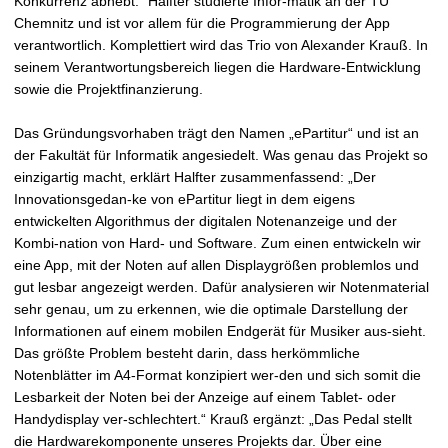
Konkurrenz abhebt.“ Halfter studierte Infor-matik an der TU
Chemnitz und ist vor allem für die Programmierung der App
verantwortlich. Komplettiert wird das Trio von Alexander Krauß. In
seinem Verantwortungsbereich liegen die Hardware-Entwicklung
sowie die Projektfinanzierung.
Das Gründungsvorhaben trägt den Namen „ePartitur“ und ist an
der Fakultät für Informatik angesiedelt. Was genau das Projekt so
einzigartig macht, erklärt Halfter zusammenfassend: „Der
Innovationsgedan-ke von ePartitur liegt in dem eigens
entwickelten Algorithmus der digitalen Notenanzeige und der
Kombi-nation von Hard- und Software. Zum einen entwickeln wir
eine App, mit der Noten auf allen Displaygrößen problemlos und
gut lesbar angezeigt werden. Dafür analysieren wir Notenmaterial
sehr genau, um zu erkennen, wie die optimale Darstellung der
Informationen auf einem mobilen Endgerät für Musiker aus-sieht.
Das größte Problem besteht darin, dass herkömmliche
Notenblätter im A4-Format konzipiert wer-den und sich somit die
Lesbarkeit der Noten bei der Anzeige auf einem Tablet- oder
Handydisplay ver-schlechtert.“ Krauß ergänzt: „Das Pedal stellt
die Hardwarekomponente unseres Projekts dar. Über eine