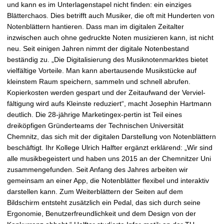
t
und kann es im Unterlagenstapel nicht finden: ein einziges
Blätterchaos. Dies betrifft auch Musiker, die oft mit Hunderten von
Notenblättern hantieren. Dass man im digitalen Zeitalter
inzwischen auch ohne gedruckte Noten musizieren kann, ist nicht
neu. Seit einigen Jahren nimmt der digitale Notenbestand
beständig zu. „Die Digitalisierung des Musiknotenmarktes bietet
vielfältige Vorteile. Man kann abertausende Musikstücke auf
kleinstem Raum speichern, sammeln und schnell abrufen.
Kopierkosten werden gespart und der Zeitaufwand der Verviel-
fältigung wird aufs Kleinste reduziert“, macht Josephin Hartmann
deutlich. Die 28-jährige Marketingex-pertin ist Teil eines
dreiköpfigen Gründerteams der Technischen Universität
Chemnitz, das sich mit der digitalen Darstellung von Notenblättern
beschäftigt. Ihr Kollege Ulrich Halfter ergänzt erklärend: „Wir sind
alle musikbegeistert und haben uns 2015 an der Chemnitzer Uni
zusammengefunden. Seit Anfang des Jahres arbeiten wir
gemeinsam an einer App, die Notenblätter flexibel und interaktiv
darstellen kann. Zum Weiterblättern der Seiten auf dem
Bildschirm entsteht zusätzlich ein Pedal, das sich durch seine
Ergonomie, Benutzerfreundlichkeit und dem Design von der