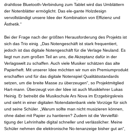
drahtlose Bluetooth-Verbindung zum Tablet wird das Umblättern
der Notenblätter ermöglicht. Das ele-gante Holzdesign
vervollständigt unsere Idee der Kombination von Effizienz und
Ästhetik.“
Bei der Frage nach der größten Herausforderung des Projekts ist
sich das Trio einig. „Das Notengeschäft ist stark frequentiert,
jedoch ist das digitale Notengeschäft für die Verlage Neuland. Es
liegt nun zum großen Teil an uns, die Akzeptanz dafür in der
Verlagswelt zu schaffen. Auch viele Musiker schätzen das alte
Papierheft. Mit unserer Idee möchten wir nun ein Premiumprodukt
erschaffen und für das digitale Notenspiel Qualitätsstandards
setzen, um die breite Masse zu überzeugen“, so Projektmitglied
Hart-mann. Überzeugt von der Idee ist auch Musiklehrer Lukas
Heinig. Er betreibt die Musikschule Ars Nova im Erzgebirgskreis
und sieht in einer digitalen Notendatenbank viele Vorzüge für sich
und seine Schüler. „Warum sollte man nicht musizieren können,
ohne dabei mit Papier zu hantieren? Zudem ist die Vervielfäl-
tigung der Lehrinhalte digital schneller und verlässlicher. Meine
Schüler nehmen die elektronische No-tenanzeige bisher gut an“,