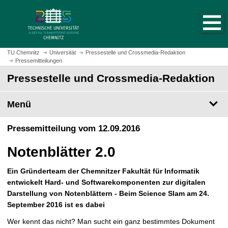
S
S
t
p
a
r
r
i
t
n
TU Chemnitz
Universität
Pressestelle und Crossmedia-Redaktion
s
Pressemitteilungen
g
e
e
Pressestelle und Crossmedia-Redaktion
i
z
t
u
Menü
e
m
a
H
Pressemitteilung vom 12.09.2016
u
a
f
u
Notenblätter 2.0
r
p
u
t
Ein Gründerteam der Chemnitzer Fakultät für Informatik
f
i
entwickelt Hard- und Softwarekomponenten zur digitalen
e
n
Darstellung von Notenblättern - Beim Science Slam am 24.
n
h
September 2016 ist es dabei
a
l
Wer kennt das nicht? Man sucht ein ganz bestimmtes Dokument