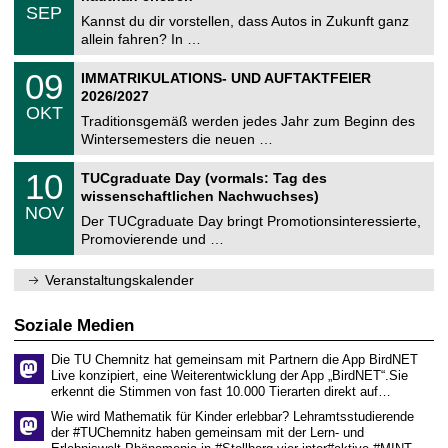
z
.
6
SEP
h
0
Kannst du dir vorstellen, dass Autos in Zukunft ganz
e
9
allein fahren? In …
m
.
n
2
T
i
0
09
IMMATRIKULATIONS- UND AUFTAKTFEIER
0
U
t
9
2
2026/2027
C
z
.
6
OKT
h
1
Traditionsgemäß werden jedes Jahr zum Beginn des
e
0
Wintersemesters die neuen …
m
.
n
2
Z
i
1
10
TUCgraduate Day (vormals: Tag des
0
e
t
0
2
wissenschaftlichen Nachwuchses)
n
z
.
6
NOV
t
1
Der TUCgraduate Day bringt Promotionsinteressierte,
r
1
Promovierende und …
u
.
m
2
f
0
Veranstaltungskalender
ü
2
r
6
d
Soziale Medien
e
n
Die TU Chemnitz hat gemeinsam mit Partnern die App BirdNET
w
Live konzipiert, eine Weiterentwicklung der App „BirdNET“.Sie
i
erkennt die Stimmen von fast 10.000 Tierarten direkt auf…
s
s
Wie wird Mathematik für Kinder erlebbar? Lehramtsstudierende
e
der #TUChemnitz haben gemeinsam mit der Lern- und
n