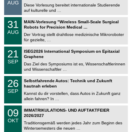
.
AUG
s
0
Diese Vorlesung bereitet internationale Studierende
t
8
auf kulturelle und …
i
.
g
2
T
e
3
31
MAIN-Vorlesung "Wireless Small-Scale Surgical
0
U
1
2
Robots for Precision Medical …
C
.
6
AUG
h
0
Der Vortrag stellt drahtlose medizinische Mikroroboter
e
8
für gezielte, …
m
.
n
2
T
i
2
21
ISEG2026 International Symposium on Epitaxial
0
U
t
1
2
Graphene
C
z
.
6
SEP
h
0
Das Ziel des Symposiums ist es, Wissenschaftlerinnen
e
9
und Wissenschaftler …
m
.
n
2
T
i
2
26
Selbstfahrende Autos: Technik und Zukunft
0
U
t
6
2
hautnah erleben
C
z
.
6
SEP
h
0
Kannst du dir vorstellen, dass Autos in Zukunft ganz
e
9
allein fahren? In …
m
.
n
2
T
i
0
09
IMMATRIKULATIONS- UND AUFTAKTFEIER
0
U
t
9
2
2026/2027
C
z
.
6
OKT
h
1
Traditionsgemäß werden jedes Jahr zum Beginn des
e
0
Wintersemesters die neuen …
m
.