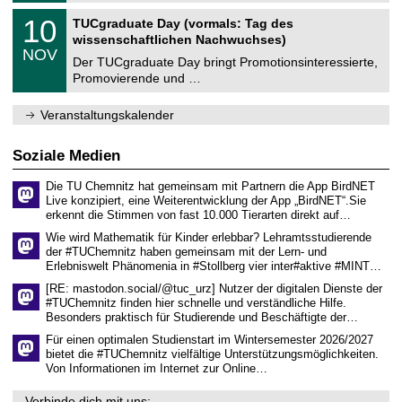
n
2
Z
i
1
10
TUCgraduate Day (vormals: Tag des
0
e
t
0
2
wissenschaftlichen Nachwuchses)
n
z
.
6
NOV
t
1
Der TUCgraduate Day bringt Promotionsinteressierte,
r
1
Promovierende und …
u
.
m
2
f
0
Veranstaltungskalender
ü
2
r
6
d
Soziale Medien
e
n
Die TU Chemnitz hat gemeinsam mit Partnern die App BirdNET
w
Live konzipiert, eine Weiterentwicklung der App „BirdNET“.Sie
i
erkennt die Stimmen von fast 10.000 Tierarten direkt auf…
s
s
Wie wird Mathematik für Kinder erlebbar? Lehramtsstudierende
e
der #TUChemnitz haben gemeinsam mit der Lern- und
n
Erlebniswelt Phänomenia in #Stollberg vier inter#aktive #MINT…
s
c
[RE: mastodon.social/@tuc_urz] Nutzer der digitalen Dienste der
h
#TUChemnitz finden hier schnelle und verständliche Hilfe.
a
Besonders praktisch für Studierende und Beschäftigte der…
f
t
Für einen optimalen Studienstart im Wintersemester 2026/2027
l
bietet die #TUChemnitz vielfältige Unterstützungsmöglichkeiten.
i
Von Informationen im Internet zur Online…
c
h
Verbinde dich mit uns: