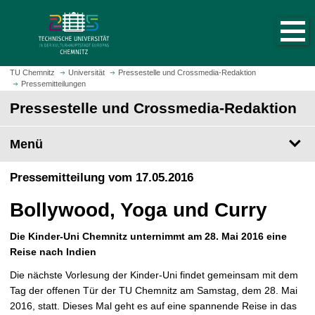
S
S
t
p
a
r
r
i
t
n
TU Chemnitz
Universität
Pressestelle und Crossmedia-Redaktion
s
Pressemitteilungen
g
e
e
Pressestelle und Crossmedia-Redaktion
i
z
t
u
Menü
e
m
a
H
Pressemitteilung vom 17.05.2016
u
a
f
u
Bollywood, Yoga und Curry
r
p
u
t
Die Kinder-Uni Chemnitz unternimmt am 28. Mai 2016 eine
f
i
Reise nach Indien
e
n
n
h
Die nächste Vorlesung der Kinder-Uni findet gemeinsam mit dem
a
Tag der offenen Tür der TU Chemnitz am Samstag, dem 28. Mai
l
2016, statt. Dieses Mal geht es auf eine spannende Reise in das