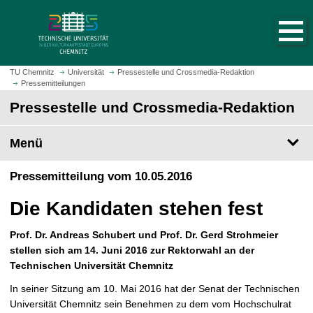
S
S
t
p
a
r
r
i
t
n
TU Chemnitz
Universität
Pressestelle und Crossmedia-Redaktion
s
Pressemitteilungen
g
e
e
Pressestelle und Crossmedia-Redaktion
i
z
t
u
Menü
e
m
a
H
Pressemitteilung vom 10.05.2016
u
a
f
u
Die Kandidaten stehen fest
r
p
u
t
Prof. Dr. Andreas Schubert und Prof. Dr. Gerd Strohmeier
f
i
stellen sich am 14. Juni 2016 zur Rektorwahl an der
e
n
Technischen Universität Chemnitz
n
h
a
In seiner Sitzung am 10. Mai 2016 hat der Senat der Technischen
l
Universität Chemnitz sein Benehmen zu dem vom Hochschulrat