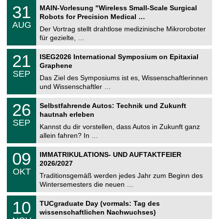
T
3
31
MAIN-Vorlesung "Wireless Small-Scale Surgical
U
1
Robots for Precision Medical …
C
.
AUG
h
0
Der Vortrag stellt drahtlose medizinische Mikroroboter
e
8
für gezielte, …
m
.
n
2
T
i
2
21
ISEG2026 International Symposium on Epitaxial
0
U
t
1
2
Graphene
C
z
.
6
SEP
h
0
Das Ziel des Symposiums ist es, Wissenschaftlerinnen
e
9
und Wissenschaftler …
m
.
n
2
T
i
2
26
Selbstfahrende Autos: Technik und Zukunft
0
U
t
6
2
hautnah erleben
C
z
.
6
SEP
h
0
Kannst du dir vorstellen, dass Autos in Zukunft ganz
e
9
allein fahren? In …
m
.
n
2
T
i
0
09
IMMATRIKULATIONS- UND AUFTAKTFEIER
0
U
t
9
2
2026/2027
C
z
.
6
OKT
h
1
Traditionsgemäß werden jedes Jahr zum Beginn des
e
0
Wintersemesters die neuen …
m
.
n
2
Z
i
1
10
TUCgraduate Day (vormals: Tag des
0
e
t
0
2
wissenschaftlichen Nachwuchses)
n
z
.