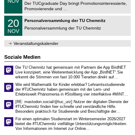
6
NOV
t
1
Der TUCgraduate Day bringt Promotionsinteressierte,
r
1
Promovierende und …
u
.
m
2
T
f
2
20
Personalversammlung der TU Chemnitz
0
U
ü
0
2
C
r
Personalversammlung der TU Chemnitz
.
6
NOV
h
d
1
e
e
1
m
n
.
Veranstaltungskalender
n
w
2
i
i
0
t
s
2
Soziale Medien
z
s
6
e
Die TU Chemnitz hat gemeinsam mit Partnern die App BirdNET
n
Live konzipiert, eine Weiterentwicklung der App „BirdNET“.Sie
s
erkennt die Stimmen von fast 10.000 Tierarten direkt auf…
c
h
Wie wird Mathematik für Kinder erlebbar? Lehramtsstudierende
a
der #TUChemnitz haben gemeinsam mit der Lern- und
f
Erlebniswelt Phänomenia in #Stollberg vier inter#aktive #MINT…
t
l
[RE: mastodon.social/@tuc_urz] Nutzer der digitalen Dienste der
i
#TUChemnitz finden hier schnelle und verständliche Hilfe.
c
Besonders praktisch für Studierende und Beschäftigte der…
h
e
Für einen optimalen Studienstart im Wintersemester 2026/2027
n
bietet die #TUChemnitz vielfältige Unterstützungsmöglichkeiten.
N
Von Informationen im Internet zur Online…
a