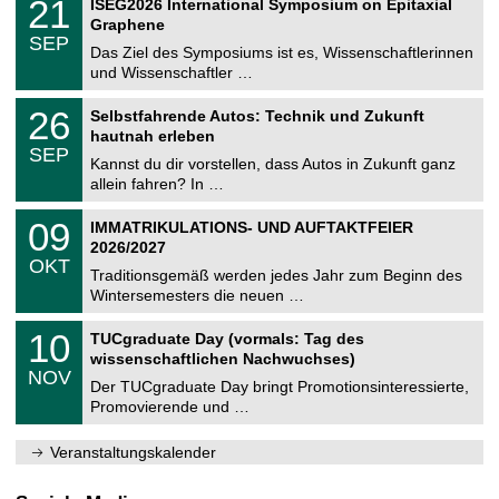
2
21
ISEG2026 International Symposium on Epitaxial
0
U
t
1
2
Graphene
C
z
.
6
SEP
h
0
Das Ziel des Symposiums ist es, Wissenschaftlerinnen
e
9
und Wissenschaftler …
m
.
n
2
T
i
2
26
Selbstfahrende Autos: Technik und Zukunft
0
U
t
6
2
hautnah erleben
C
z
.
6
SEP
h
0
Kannst du dir vorstellen, dass Autos in Zukunft ganz
e
9
allein fahren? In …
m
.
n
2
T
i
0
09
IMMATRIKULATIONS- UND AUFTAKTFEIER
0
U
t
9
2
2026/2027
C
z
.
6
OKT
h
1
Traditionsgemäß werden jedes Jahr zum Beginn des
e
0
Wintersemesters die neuen …
m
.
n
2
Z
i
1
10
TUCgraduate Day (vormals: Tag des
0
e
t
0
2
wissenschaftlichen Nachwuchses)
n
z
.
6
NOV
t
1
Der TUCgraduate Day bringt Promotionsinteressierte,
r
1
Promovierende und …
u
.
m
2
f
0
Veranstaltungskalender
ü
2
r
6
d