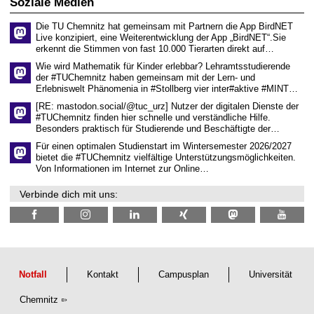
Soziale Medien
e
n
Die TU Chemnitz hat gemeinsam mit Partnern die App BirdNET
w
Live konzipiert, eine Weiterentwicklung der App „BirdNET“.Sie
i
erkennt die Stimmen von fast 10.000 Tierarten direkt auf…
s
s
Wie wird Mathematik für Kinder erlebbar? Lehramtsstudierende
e
der #TUChemnitz haben gemeinsam mit der Lern- und
n
Erlebniswelt Phänomenia in #Stollberg vier inter#aktive #MINT…
s
c
[RE: mastodon.social/@tuc_urz] Nutzer der digitalen Dienste der
h
#TUChemnitz finden hier schnelle und verständliche Hilfe.
a
Besonders praktisch für Studierende und Beschäftigte der…
f
t
Für einen optimalen Studienstart im Wintersemester 2026/2027
l
bietet die #TUChemnitz vielfältige Unterstützungsmöglichkeiten.
i
Von Informationen im Internet zur Online…
c
h
Verbinde dich mit uns:
e
n
N
a
c
h
w
u
Notfall
Kontakt
Campusplan
Universität
c
h
Chemnitz
s