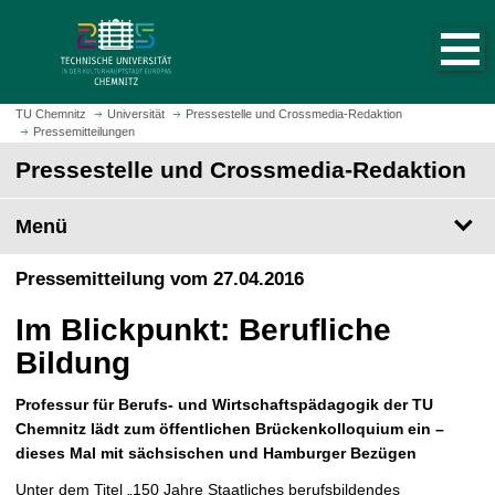
S
S
t
p
a
r
r
i
t
n
TU Chemnitz
Universität
Pressestelle und Crossmedia-Redaktion
s
Pressemitteilungen
g
e
e
Pressestelle und Crossmedia-Redaktion
i
z
t
u
Menü
e
m
a
H
Pressemitteilung vom 27.04.2016
u
a
f
u
Im Blickpunkt: Berufliche
r
p
u
Bildung
t
f
i
e
Professur für Berufs- und Wirtschaftspädagogik der TU
n
n
Chemnitz lädt zum öffentlichen Brückenkolloquium ein –
h
dieses Mal mit sächsischen und Hamburger Bezügen
a
l
Unter dem Titel „150 Jahre Staatliches berufsbildendes