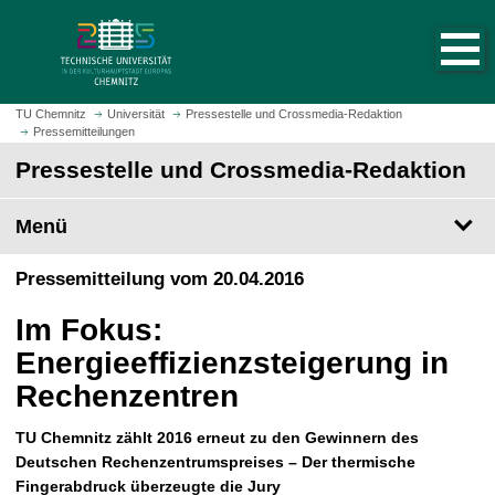
S
S
t
p
a
r
r
i
t
n
TU Chemnitz
Universität
Pressestelle und Crossmedia-Redaktion
s
Pressemitteilungen
g
e
e
Pressestelle und Crossmedia-Redaktion
i
z
t
u
Menü
e
m
a
H
Pressemitteilung vom 20.04.2016
u
a
f
u
Im Fokus:
r
p
u
Energieeffizienzsteigerung in
t
f
i
Rechenzentren
e
n
n
h
TU Chemnitz zählt 2016 erneut zu den Gewinnern des
a
Deutschen Rechenzentrumspreises – Der thermische
l
Fingerabdruck überzeugte die Jury