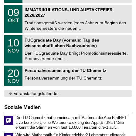
.
n
2
T
i
0
09
IMMATRIKULATIONS- UND AUFTAKTFEIER
0
U
t
9
2
2026/2027
C
z
.
6
OKT
h
1
Traditionsgemäß werden jedes Jahr zum Beginn des
e
0
Wintersemesters die neuen …
m
.
n
2
Z
i
1
10
TUCgraduate Day (vormals: Tag des
0
e
t
0
2
wissenschaftlichen Nachwuchses)
n
z
.
6
NOV
t
1
Der TUCgraduate Day bringt Promotionsinteressierte,
r
1
Promovierende und …
u
.
m
2
T
f
2
20
Personalversammlung der TU Chemnitz
0
U
ü
0
2
C
r
Personalversammlung der TU Chemnitz
.
6
NOV
h
d
1
e
e
1
m
n
.
Veranstaltungskalender
n
w
2
i
i
0
t
s
2
Soziale Medien
z
s
6
e
Die TU Chemnitz hat gemeinsam mit Partnern die App BirdNET
n
Live konzipiert, eine Weiterentwicklung der App „BirdNET“.Sie
s
erkennt die Stimmen von fast 10.000 Tierarten direkt auf…
c
h
Wie wird Mathematik für Kinder erlebbar? Lehramtsstudierende