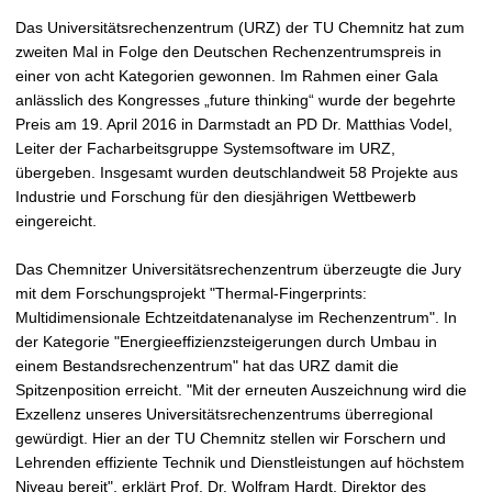
t
Das Universitätsrechenzentrum (URZ) der TU Chemnitz hat zum
zweiten Mal in Folge den Deutschen Rechenzentrumspreis in
einer von acht Kategorien gewonnen. Im Rahmen einer Gala
anlässlich des Kongresses „future thinking“ wurde der begehrte
Preis am 19. April 2016 in Darmstadt an PD Dr. Matthias Vodel,
Leiter der Facharbeitsgruppe Systemsoftware im URZ,
übergeben. Insgesamt wurden deutschlandweit 58 Projekte aus
Industrie und Forschung für den diesjährigen Wettbewerb
eingereicht.
Das Chemnitzer Universitätsrechenzentrum überzeugte die Jury
mit dem Forschungsprojekt "Thermal-Fingerprints:
Multidimensionale Echtzeitdatenanalyse im Rechenzentrum". In
der Kategorie "Energieeffizienzsteigerungen durch Umbau in
einem Bestandsrechenzentrum" hat das URZ damit die
Spitzenposition erreicht. "Mit der erneuten Auszeichnung wird die
Exzellenz unseres Universitätsrechenzentrums überregional
gewürdigt. Hier an der TU Chemnitz stellen wir Forschern und
Lehrenden effiziente Technik und Dienstleistungen auf höchstem
Niveau bereit", erklärt Prof. Dr. Wolfram Hardt, Direktor des