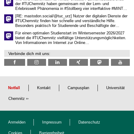
a
der #TUChemnitz haben gemeinsam mit der Lern- und
f
Erlebniswelt Phänomenia in #Stollberg vier inter#aktive #MINT…
t
l
[RE: mastodon.social/@tuc_urz] Nutzer der digitalen Dienste der
i
#TUChemnitz finden hier schnelle und verständliche Hilfe.
c
Besonders praktisch für Studierende und Beschäftigte der…
h
e
Für einen optimalen Studienstart im Wintersemester 2026/2027
n
bietet die #TUChemnitz vielfältige Unterstützungsmöglichkeiten.
N
Von Informationen im Internet zur Online…
a
c
Verbinde dich mit uns:
h
w
u
c
h
s
Notfall
Kontakt
Campusplan
Universität
Chemnitz
Anmelden
Impressum
Datenschutz
Cookies
Barrierefreiheit