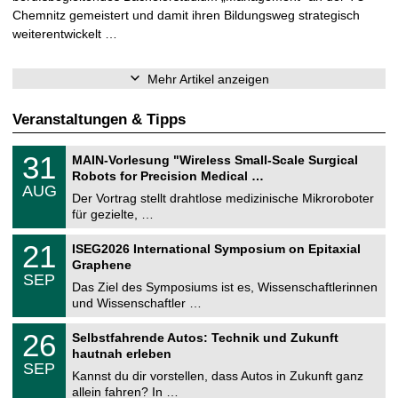
Chemnitz gemeistert und damit ihren Bildungsweg strategisch
weiterentwickelt …
Mehr Artikel anzeigen
Veranstaltungen & Tipps
T
3
31
MAIN-Vorlesung "Wireless Small-Scale Surgical
U
1
Robots for Precision Medical …
C
.
AUG
h
0
Der Vortrag stellt drahtlose medizinische Mikroroboter
e
8
für gezielte, …
m
.
n
2
T
i
2
21
ISEG2026 International Symposium on Epitaxial
0
U
t
1
2
Graphene
C
z
.
6
SEP
h
0
Das Ziel des Symposiums ist es, Wissenschaftlerinnen
e
9
und Wissenschaftler …
m
.
n
2
T
i
2
26
Selbstfahrende Autos: Technik und Zukunft
0
U
t
6
2
hautnah erleben
C
z
.
6
SEP
h
0
Kannst du dir vorstellen, dass Autos in Zukunft ganz
e
9
allein fahren? In …
m