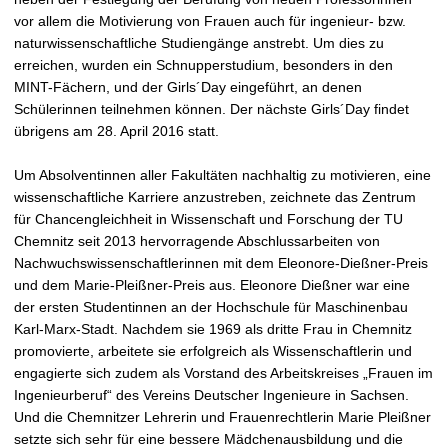
vor allem die Motivierung von Frauen auch für ingenieur- bzw.
naturwissenschaftliche Studiengänge anstrebt. Um dies zu
erreichen, wurden ein Schnupperstudium, besonders in den
MINT-Fächern, und der Girls´Day eingeführt, an denen
Schülerinnen teilnehmen können. Der nächste Girls´Day findet
übrigens am 28. April 2016 statt.
Um Absolventinnen aller Fakultäten nachhaltig zu motivieren, eine
wissenschaftliche Karriere anzustreben, zeichnete das Zentrum
für Chancengleichheit in Wissenschaft und Forschung der TU
Chemnitz seit 2013 hervorragende Abschlussarbeiten von
Nachwuchswissenschaftlerinnen mit dem Eleonore-Dießner-Preis
und dem Marie-Pleißner-Preis aus. Eleonore Dießner war eine
der ersten Studentinnen an der Hochschule für Maschinenbau
Karl-Marx-Stadt. Nachdem sie 1969 als dritte Frau in Chemnitz
promovierte, arbeitete sie erfolgreich als Wissenschaftlerin und
engagierte sich zudem als Vorstand des Arbeitskreises „Frauen im
Ingenieurberuf“ des Vereins Deutscher Ingenieure in Sachsen.
Und die Chemnitzer Lehrerin und Frauenrechtlerin Marie Pleißner
setzte sich sehr für eine bessere Mädchenausbildung und die