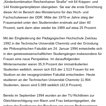
„Kinderkombination Reichenhainer Straße“ mit 64 Krippen- und
144 Kindergartenplätzen übergeben. Sie war die erste Einrichtung
dieser Art im Bereich des Ministeriums für das Hoch- und
Fachschulwesen der DDR. Mitte der 1970-er Jahre stieg der
Frauenanteil unter den Studierenden erstmals auf über 40
Prozent, sank dann aber wieder bis 1989 auf etwa 25 Prozent.
Mit der Eingliederung der Pädagogischen Hochschule Zwickau
1992 in die Technische Universität Chemnitz und der Gründung
der Philosophischen Fakultät am 24. Januar 1994 entwickelte sich
in den geisteswissenschaftlichen Studiengängen insbesondere für
Frauen eine neue Perspektive. Im darauffolgenden
Wintersemester waren 35,9 Prozent der immatrikulierten
Studenten weiblich, wovon sich 815 der 1.513 Frauen für ein
Studium an der neugegründeten Fakultät entschieden. Heute
studieren an der Technischen Universität Chemnitz 11.904
Studenten, davon sind 5.089 weiblich (42,8 Prozent).
Bereits im September 1994 wurden an der TU Richtlinien zur
Gleichberechtigung von Mann und Frau bekanntgegeben, die
neben der Festlegung der Berufung von neuen Professorinnen