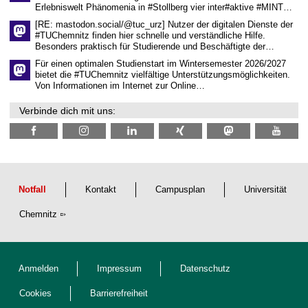
f
Erlebniswelt Phänomenia in #Stollberg vier inter#aktive #MINT…
t
l
[RE: mastodon.social/@tuc_urz] Nutzer der digitalen Dienste der
i
#TUChemnitz finden hier schnelle und verständliche Hilfe.
c
Besonders praktisch für Studierende und Beschäftigte der…
h
e
Für einen optimalen Studienstart im Wintersemester 2026/2027
n
bietet die #TUChemnitz vielfältige Unterstützungsmöglichkeiten.
N
Von Informationen im Internet zur Online…
a
c
Verbinde dich mit uns:
h
w
u
c
h
s
Notfall
Kontakt
Campusplan
Universität
Chemnitz
Anmelden
Impressum
Datenschutz
Cookies
Barrierefreiheit