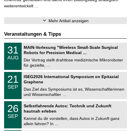
weiterentwickelt …
Mehr Artikel anzeigen
Veranstaltungen & Tipps
T
3
31
MAIN-Vorlesung "Wireless Small-Scale Surgical
U
1
Robots for Precision Medical …
C
.
AUG
h
0
Der Vortrag stellt drahtlose medizinische Mikroroboter
e
8
für gezielte, …
m
.
n
2
T
i
2
21
ISEG2026 International Symposium on Epitaxial
0
U
t
1
2
Graphene
C
z
.
6
SEP
h
0
Das Ziel des Symposiums ist es, Wissenschaftlerinnen
e
9
und Wissenschaftler …
m
.
n
2
T
i
2
26
Selbstfahrende Autos: Technik und Zukunft
0
U
t
6
2
hautnah erleben
C
z
.
6
SEP
h
0
Kannst du dir vorstellen, dass Autos in Zukunft ganz
e
9
allein fahren? In …
m
.
n