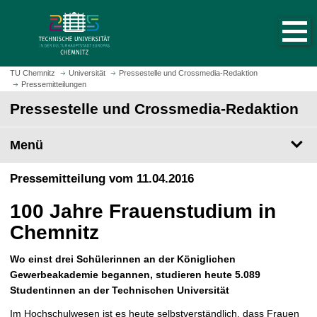
S
S
t
p
a
r
r
i
t
n
TU Chemnitz
Universität
Pressestelle und Crossmedia-Redaktion
s
Pressemitteilungen
g
e
e
Pressestelle und Crossmedia-Redaktion
i
z
t
u
Menü
e
m
a
H
Pressemitteilung vom 11.04.2016
u
a
f
u
100 Jahre Frauenstudium in
r
p
u
Chemnitz
t
f
i
e
Wo einst drei Schülerinnen an der Königlichen
n
n
Gewerbeakademie begannen, studieren heute 5.089
h
Studentinnen an der Technischen Universität
a
l
Im Hochschulwesen ist es heute selbstverständlich, dass Frauen