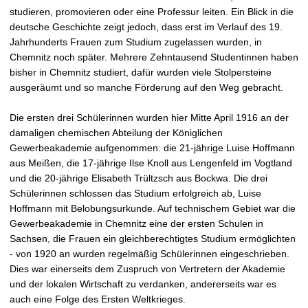
t
studieren, promovieren oder eine Professur leiten. Ein Blick in die
deutsche Geschichte zeigt jedoch, dass erst im Verlauf des 19.
Jahrhunderts Frauen zum Studium zugelassen wurden, in
Chemnitz noch später. Mehrere Zehntausend Studentinnen haben
bisher in Chemnitz studiert, dafür wurden viele Stolpersteine
ausgeräumt und so manche Förderung auf den Weg gebracht.
Die ersten drei Schülerinnen wurden hier Mitte April 1916 an der
damaligen chemischen Abteilung der Königlichen
Gewerbeakademie aufgenommen: die 21-jährige Luise Hoffmann
aus Meißen, die 17-jährige Ilse Knoll aus Lengenfeld im Vogtland
und die 20-jährige Elisabeth Trültzsch aus Bockwa. Die drei
Schülerinnen schlossen das Studium erfolgreich ab, Luise
Hoffmann mit Belobungsurkunde. Auf technischem Gebiet war die
Gewerbeakademie in Chemnitz eine der ersten Schulen in
Sachsen, die Frauen ein gleichberechtigtes Studium ermöglichten
- von 1920 an wurden regelmäßig Schülerinnen eingeschrieben.
Dies war einerseits dem Zuspruch von Vertretern der Akademie
und der lokalen Wirtschaft zu verdanken, andererseits war es
auch eine Folge des Ersten Weltkrieges.