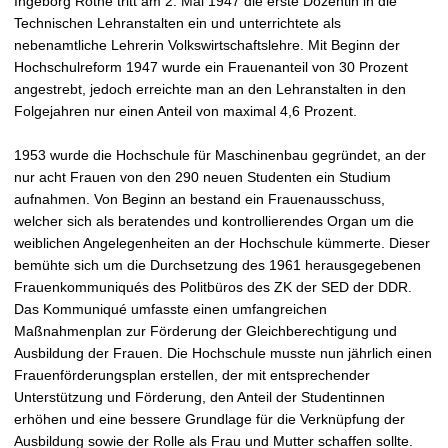
Ingeborg Rothe tritt am 2. Mai 1947 die erste Dozentin in die
Technischen Lehranstalten ein und unterrichtete als
nebenamtliche Lehrerin Volkswirtschaftslehre. Mit Beginn der
Hochschulreform 1947 wurde ein Frauenanteil von 30 Prozent
angestrebt, jedoch erreichte man an den Lehranstalten in den
Folgejahren nur einen Anteil von maximal 4,6 Prozent.
1953 wurde die Hochschule für Maschinenbau gegründet, an der
nur acht Frauen von den 290 neuen Studenten ein Studium
aufnahmen. Von Beginn an bestand ein Frauenausschuss,
welcher sich als beratendes und kontrollierendes Organ um die
weiblichen Angelegenheiten an der Hochschule kümmerte. Dieser
bemühte sich um die Durchsetzung des 1961 herausgegebenen
Frauenkommuniqués des Politbüros des ZK der SED der DDR.
Das Kommuniqué umfasste einen umfangreichen
Maßnahmenplan zur Förderung der Gleichberechtigung und
Ausbildung der Frauen. Die Hochschule musste nun jährlich einen
Frauenförderungsplan erstellen, der mit entsprechender
Unterstützung und Förderung, den Anteil der Studentinnen
erhöhen und eine bessere Grundlage für die Verknüpfung der
Ausbildung sowie der Rolle als Frau und Mutter schaffen sollte.