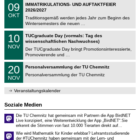
2
T
i
0
09
IMMATRIKULATIONS- UND AUFTAKTFEIER
0
U
t
9
2
2026/2027
C
z
.
6
OKT
h
1
Traditionsgemäß werden jedes Jahr zum Beginn des
e
0
Wintersemesters die neuen …
m
.
n
2
Z
i
1
10
TUCgraduate Day (vormals: Tag des
0
e
t
0
2
wissenschaftlichen Nachwuchses)
n
z
.
6
NOV
t
1
Der TUCgraduate Day bringt Promotionsinteressierte,
r
1
Promovierende und …
u
.
m
2
T
f
2
20
Personalversammlung der TU Chemnitz
0
U
ü
0
2
C
r
Personalversammlung der TU Chemnitz
.
6
NOV
h
d
1
e
e
1
m
n
.
Veranstaltungskalender
n
w
2
i
i
0
t
s
2
Soziale Medien
z
s
6
e
Die TU Chemnitz hat gemeinsam mit Partnern die App BirdNET
n
Live konzipiert, eine Weiterentwicklung der App „BirdNET“.Sie
s
erkennt die Stimmen von fast 10.000 Tierarten direkt auf…
c
h
Wie wird Mathematik für Kinder erlebbar? Lehramtsstudierende
a
der #TUChemnitz haben gemeinsam mit der Lern- und