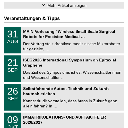
Mehr Artikel anzeigen
Veranstaltungen & Tipps
T
3
31
MAIN-Vorlesung "Wireless Small-Scale Surgical
U
1
Robots for Precision Medical …
C
.
AUG
h
0
Der Vortrag stellt drahtlose medizinische Mikroroboter
e
8
für gezielte, …
m
.
n
2
T
i
2
21
ISEG2026 International Symposium on Epitaxial
0
U
t
1
2
Graphene
C
z
.
6
SEP
h
0
Das Ziel des Symposiums ist es, Wissenschaftlerinnen
e
9
und Wissenschaftler …
m
.
n
2
T
i
2
26
Selbstfahrende Autos: Technik und Zukunft
0
U
t
6
2
hautnah erleben
C
z
.
6
SEP
h
0
Kannst du dir vorstellen, dass Autos in Zukunft ganz
e
9
allein fahren? In …
m
.
n
2
T
i
0
09
IMMATRIKULATIONS- UND AUFTAKTFEIER
0
U
t
9
2
2026/2027
C
z
.
6
OKT
h