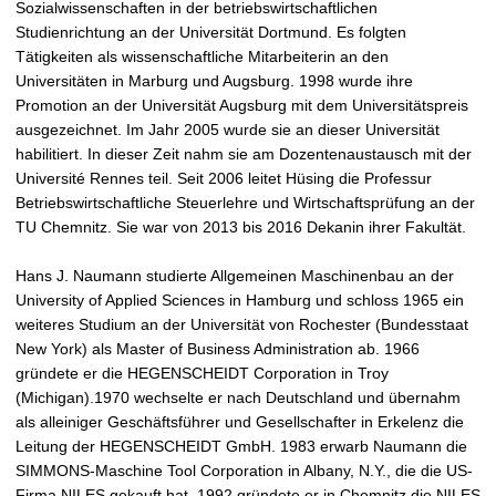
Sozialwissenschaften in der betriebswirtschaftlichen
Studienrichtung an der Universität Dortmund. Es folgten
Tätigkeiten als wissenschaftliche Mitarbeiterin an den
Universitäten in Marburg und Augsburg. 1998 wurde ihre
Promotion an der Universität Augsburg mit dem Universitätspreis
ausgezeichnet. Im Jahr 2005 wurde sie an dieser Universität
habilitiert. In dieser Zeit nahm sie am Dozentenaustausch mit der
Université Rennes teil. Seit 2006 leitet Hüsing die Professur
Betriebswirtschaftliche Steuerlehre und Wirtschaftsprüfung an der
TU Chemnitz. Sie war von 2013 bis 2016 Dekanin ihrer Fakultät.
Hans J. Naumann studierte Allgemeinen Maschinenbau an der
University of Applied Sciences in Hamburg und schloss 1965 ein
weiteres Studium an der Universität von Rochester (Bundesstaat
New York) als Master of Business Administration ab. 1966
gründete er die HEGENSCHEIDT Corporation in Troy
(Michigan).1970 wechselte er nach Deutschland und übernahm
als alleiniger Geschäftsführer und Gesellschafter in Erkelenz die
Leitung der HEGENSCHEIDT GmbH. 1983 erwarb Naumann die
SIMMONS-Maschine Tool Corporation in Albany, N.Y., die die US-
Firma NILES gekauft hat. 1992 gründete er in Chemnitz die NILES