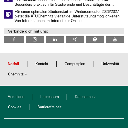
c
Besonders praktisch für Studierende und Beschäftigte der…
h
e
Für einen optimalen Studienstart im Wintersemester 2026/2027
n
bietet die #TUChemnitz vielfältige Unterstützungsmöglichkeiten.
N
Von Informationen im Internet zur Online…
a
c
Verbinde dich mit uns:
h
w
u
c
h
s
Notfall
Kontakt
Campusplan
Universität
Chemnitz
Anmelden
Impressum
Datenschutz
Cookies
Barrierefreiheit