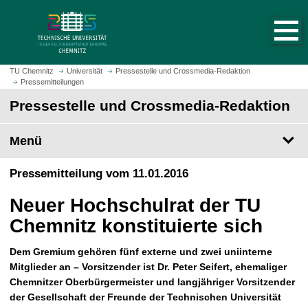
S
S
t
p
a
r
r
i
t
n
TU Chemnitz
Universität
Pressestelle und Crossmedia-Redaktion
s
Pressemitteilungen
g
e
e
Pressestelle und Crossmedia-Redaktion
i
z
t
u
Menü
e
m
a
H
Pressemitteilung vom 11.01.2016
u
a
f
u
Neuer Hochschulrat der TU
r
p
u
Chemnitz konstituierte sich
t
f
i
e
Dem Gremium gehören fünf externe und zwei uniinterne
n
n
Mitglieder an – Vorsitzender ist Dr. Peter Seifert, ehemaliger
h
Chemnitzer Oberbürgermeister und langjähriger Vorsitzender
a
der Gesellschaft der Freunde der Technischen Universität
l