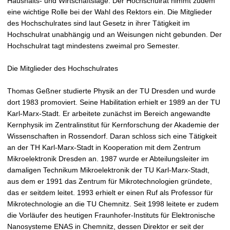
Haushalts- und Wirtschaftslage. Der Hochschulrat nimmt zudem
eine wichtige Rolle bei der Wahl des Rektors ein. Die Mitglieder
des Hochschulrates sind laut Gesetz in ihrer Tätigkeit im
Hochschulrat unabhängig und an Weisungen nicht gebunden. Der
Hochschulrat tagt mindestens zweimal pro Semester.
Die Mitglieder des Hochschulrates
Thomas Geßner studierte Physik an der TU Dresden und wurde
dort 1983 promoviert. Seine Habilitation erhielt er 1989 an der TU
Karl-Marx-Stadt. Er arbeitete zunächst im Bereich angewandte
Kernphysik im Zentralinstitut für Kernforschung der Akademie der
Wissenschaften in Rossendorf. Daran schloss sich eine Tätigkeit
an der TH Karl-Marx-Stadt in Kooperation mit dem Zentrum
Mikroelektronik Dresden an. 1987 wurde er Abteilungsleiter im
damaligen Technikum Mikroelektronik der TU Karl-Marx-Stadt,
aus dem er 1991 das Zentrum für Mikrotechnologien gründete,
das er seitdem leitet. 1993 erhielt er einen Ruf als Professor für
Mikrotechnologie an die TU Chemnitz. Seit 1998 leitete er zudem
die Vorläufer des heutigen Fraunhofer-Instituts für Elektronische
Nanosysteme ENAS in Chemnitz, dessen Direktor er seit der