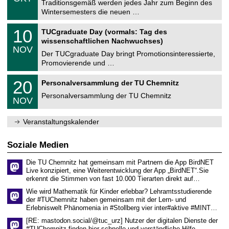
1
Traditionsgemäß werden jedes Jahr zum Beginn des
e
0
Wintersemesters die neuen …
m
.
n
2
Z
i
1
10
TUCgraduate Day (vormals: Tag des
0
e
t
0
2
wissenschaftlichen Nachwuchses)
n
z
.
6
NOV
t
1
Der TUCgraduate Day bringt Promotionsinteressierte,
r
1
Promovierende und …
u
.
m
2
T
f
2
20
Personalversammlung der TU Chemnitz
0
U
ü
0
2
C
r
Personalversammlung der TU Chemnitz
.
6
NOV
h
d
1
e
e
1
m
n
.
Veranstaltungskalender
n
w
2
i
i
0
t
s
2
Soziale Medien
z
s
6
e
Die TU Chemnitz hat gemeinsam mit Partnern die App BirdNET
n
Live konzipiert, eine Weiterentwicklung der App „BirdNET“.Sie
s
erkennt die Stimmen von fast 10.000 Tierarten direkt auf…
c
h
Wie wird Mathematik für Kinder erlebbar? Lehramtsstudierende
a
der #TUChemnitz haben gemeinsam mit der Lern- und
f
Erlebniswelt Phänomenia in #Stollberg vier inter#aktive #MINT…
t
l
[RE: mastodon.social/@tuc_urz] Nutzer der digitalen Dienste der
i
#TUChemnitz finden hier schnelle und verständliche Hilfe.