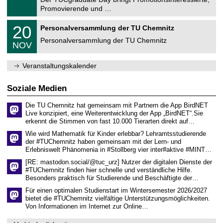
r
1
Promovierende und …
u
.
m
2
T
f
2
20
Personalversammlung der TU Chemnitz
0
U
ü
0
2
C
r
Personalversammlung der TU Chemnitz
.
6
NOV
h
d
1
e
e
1
m
n
.
Veranstaltungskalender
n
w
2
i
i
0
t
s
2
Soziale Medien
z
s
6
e
Die TU Chemnitz hat gemeinsam mit Partnern die App BirdNET
n
Live konzipiert, eine Weiterentwicklung der App „BirdNET“.Sie
s
erkennt die Stimmen von fast 10.000 Tierarten direkt auf…
c
h
Wie wird Mathematik für Kinder erlebbar? Lehramtsstudierende
a
der #TUChemnitz haben gemeinsam mit der Lern- und
f
Erlebniswelt Phänomenia in #Stollberg vier inter#aktive #MINT…
t
l
[RE: mastodon.social/@tuc_urz] Nutzer der digitalen Dienste der
i
#TUChemnitz finden hier schnelle und verständliche Hilfe.
c
Besonders praktisch für Studierende und Beschäftigte der…
h
e
Für einen optimalen Studienstart im Wintersemester 2026/2027
n
bietet die #TUChemnitz vielfältige Unterstützungsmöglichkeiten.
N
Von Informationen im Internet zur Online…
a
c