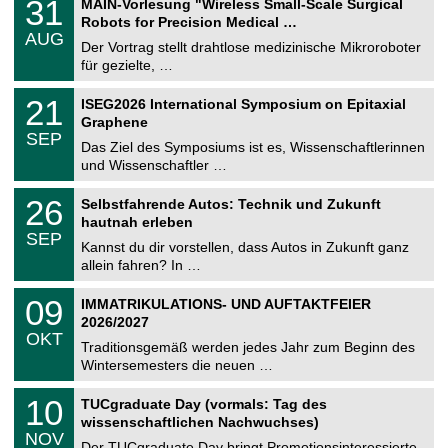
3
31
MAIN-Vorlesung "Wireless Small-Scale Surgical
U
1
Robots for Precision Medical …
C
.
AUG
h
0
Der Vortrag stellt drahtlose medizinische Mikroroboter
e
8
für gezielte, …
m
.
n
2
T
i
2
21
ISEG2026 International Symposium on Epitaxial
0
U
t
1
2
Graphene
C
z
.
6
SEP
h
0
Das Ziel des Symposiums ist es, Wissenschaftlerinnen
e
9
und Wissenschaftler …
m
.
n
2
T
i
2
26
Selbstfahrende Autos: Technik und Zukunft
0
U
t
6
2
hautnah erleben
C
z
.
6
SEP
h
0
Kannst du dir vorstellen, dass Autos in Zukunft ganz
e
9
allein fahren? In …
m
.
n
2
T
i
0
09
IMMATRIKULATIONS- UND AUFTAKTFEIER
0
U
t
9
2
2026/2027
C
z
.
6
OKT
h
1
Traditionsgemäß werden jedes Jahr zum Beginn des
e
0
Wintersemesters die neuen …
m
.
n
2
Z
i
1
10
TUCgraduate Day (vormals: Tag des
0
e
t
0
2
wissenschaftlichen Nachwuchses)
n
z
.
6
NOV
t
1
Der TUCgraduate Day bringt Promotionsinteressierte,