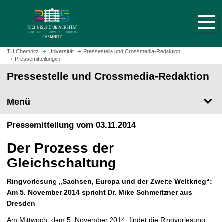
S
S
t
p
a
r
r
i
t
n
TU Chemnitz
Universität
Pressestelle und Crossmedia-Redaktion
s
Pressemitteilungen
g
e
e
Pressestelle und Crossmedia-Redaktion
i
z
t
u
Menü
e
m
a
H
Pressemitteilung vom 03.11.2014
u
a
f
u
Der Prozess der
r
p
u
Gleichschaltung
t
f
i
e
Ringvorlesung „Sachsen, Europa und der Zweite Weltkrieg“:
n
n
Am 5. November 2014 spricht Dr. Mike Schmeitzner aus
h
Dresden
a
l
Am Mittwoch, dem 5. November 2014, findet die Ringvorlesung