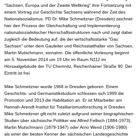
t
"Sachsen, Europa und der Zweite Weltkrieg" ihre Fortsetzung mit
einem Vortrag zur Geschichte Sachsens während der Zeit des
Nationalsozialismus. PD Dr. Mike Schmeitzner (Dresden) zeichnet
hier den Prozess der Gleichschaltung und Implementierung
nationalsozialistischer Herrschaftsstrukturen nach und zeigt dabei
zugleich die Bedeutung auf, die der wirtschaftsstarke "Gau
Sachsen" unter dem Gauleiter und Reichsstatthalter von Sachsen,
Martin Mutschmann, einnahm. Die öffentliche Vorlesung beginnt
am 5. November 2014 um 19 Uhr im Raum N112 im
Hörsaalgebäude der TU Chemnitz, Reichenhainer Straße 90. Der
Eintritt ist frei.
Mike Schmeitzner wurde 1968 in Dresden geboren. Einem
Geschichts- und Germanistikstudium schlossen sich 1999 die
Promotion und 2013 die Habilitation an. Er ist Mitarbeiter am
Hannah-Arendt-Institut für Totalitarismusforschung in Dresden.
Mike Schmeitzner gilt nicht zuletzt aufgrund seiner biographischen
Studien über sächsische Politiker wie Alfred Fellisch (1884-1973),
Martin Mutschmann (1879-1947) oder Arno Wend (1906-1980)
als einer der besten Kenner der sächsischen Landesgeschichte