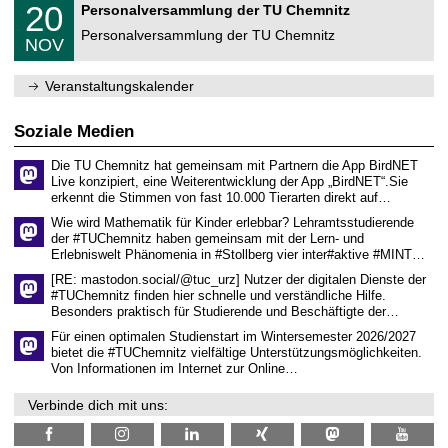
T
f
2
20
Personalversammlung der TU Chemnitz
0
U
ü
0
2
C
r
Personalversammlung der TU Chemnitz
.
6
NOV
h
d
1
e
e
1
m
n
.
Veranstaltungskalender
n
w
2
i
i
0
t
s
2
Soziale Medien
z
s
6
e
Die TU Chemnitz hat gemeinsam mit Partnern die App BirdNET
n
Live konzipiert, eine Weiterentwicklung der App „BirdNET“.Sie
s
erkennt die Stimmen von fast 10.000 Tierarten direkt auf…
c
h
Wie wird Mathematik für Kinder erlebbar? Lehramtsstudierende
a
der #TUChemnitz haben gemeinsam mit der Lern- und
f
Erlebniswelt Phänomenia in #Stollberg vier inter#aktive #MINT…
t
l
[RE: mastodon.social/@tuc_urz] Nutzer der digitalen Dienste der
i
#TUChemnitz finden hier schnelle und verständliche Hilfe.
c
Besonders praktisch für Studierende und Beschäftigte der…
h
e
Für einen optimalen Studienstart im Wintersemester 2026/2027
n
bietet die #TUChemnitz vielfältige Unterstützungsmöglichkeiten.
N
Von Informationen im Internet zur Online…
a
c
Verbinde dich mit uns:
h
w
u