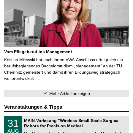
Vom Pflegeberuf ins Management
Kristina Milewski hat nach ihrem VWA-Abschluss erfolgreich ein
berufsbegleitendes Bachelorstudium „Management“ an der TU
Chemnitz gemeistert und damit ihren Bildungsweg strategisch
weiterentwickelt …
Mehr Artikel anzeigen
Veranstaltungen & Tipps
T
3
31
MAIN-Vorlesung "Wireless Small-Scale Surgical
U
1
Robots for Precision Medical …
C
.
AUG
h