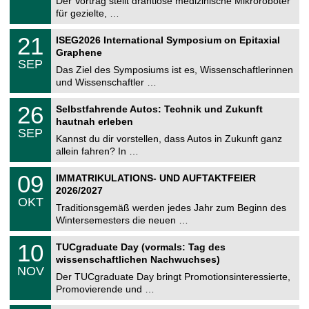
0
Der Vortrag stellt drahtlose medizinische Mikroroboter
e
8
für gezielte, …
m
.
n
2
T
i
2
21
ISEG2026 International Symposium on Epitaxial
0
U
t
1
2
Graphene
C
z
.
6
SEP
h
0
Das Ziel des Symposiums ist es, Wissenschaftlerinnen
e
9
und Wissenschaftler …
m
.
n
2
T
i
2
26
Selbstfahrende Autos: Technik und Zukunft
0
U
t
6
2
hautnah erleben
C
z
.
6
SEP
h
0
Kannst du dir vorstellen, dass Autos in Zukunft ganz
e
9
allein fahren? In …
m
.
n
2
T
i
0
09
IMMATRIKULATIONS- UND AUFTAKTFEIER
0
U
t
9
2
2026/2027
C
z
.
6
OKT
h
1
Traditionsgemäß werden jedes Jahr zum Beginn des
e
0
Wintersemesters die neuen …
m
.
n
2
Z
i
1
10
TUCgraduate Day (vormals: Tag des
0
e
t
0
2
wissenschaftlichen Nachwuchses)
n
z
.
6
NOV
t
1
Der TUCgraduate Day bringt Promotionsinteressierte,
r
1
Promovierende und …
u
.
m
2