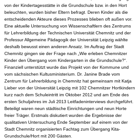
t
von der Kindertagesstätte in die Grundschule bzw. in den Hort
beleuchten, wurden bisher Eltern befragt. Deren Kinder als die
entscheidenden Akteure dieses Prozesses blieben oft außen vor.
Eine aktuelle Untersuchung von Wissenschaftlern des Zentrums
für Lehrerbildung der Technischen Universität Chemnitz und der
Professur Allgemeine Pädagogik der Universität Leipzig wählte
deshalb bewusst einen anderen Ansatz. Im Auftrag der Stadt
Chemnitz gingen sie der Frage nach „Wie erleben Chemnitzer
Kinder den Übergang vom Kindergarten in die Grundschule?“.
Finanziell unterstützt wurde das Projekt von der Kommune und
vom sächsischen Kultusministerium. Dr. Janine Brade vom
Zentrum für Lehrerbildung in Chemnitz hat gemeinsam mit Katja
Lieber von der Universität Leipzig mit 102 Chemnitzer Hortkindern
kurz nach dem Schuleintritt im Oktober 2012 und am Ende des
ersten Schuljahres im Juli 2013 Leitfadeninterviews durchgeführt.
Beteiligt waren neun städtische Einrichtungen und neun Horte
freier Träger. Erstmals diskutiert wurden die Ergebnisse der
qualitativen Untersuchung Ende September auf einem von der
Stadt Chemnitz organisierten Fachtag zum Übergang Kita-
Grundschule/Hort mit 200 Gästen.