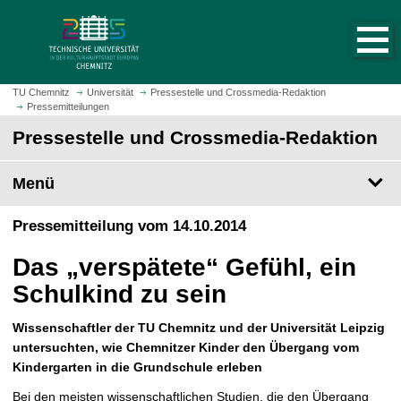
S
S
t
p
a
r
r
i
t
n
TU Chemnitz
Universität
Pressestelle und Crossmedia-Redaktion
s
Pressemitteilungen
g
e
e
Pressestelle und Crossmedia-Redaktion
i
z
t
u
Menü
e
m
a
H
Pressemitteilung vom 14.10.2014
u
a
f
u
Das „verspätete“ Gefühl, ein
r
p
u
Schulkind zu sein
t
f
i
e
Wissenschaftler der TU Chemnitz und der Universität Leipzig
n
n
untersuchten, wie Chemnitzer Kinder den Übergang vom
h
Kindergarten in die Grundschule erleben
a
l
Bei den meisten wissenschaftlichen Studien, die den Übergang