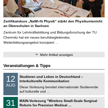
Zertifikatskurs „NaWi-fit Physik“ stärkt den Physikunterricht
an Oberschulen in Sachsen
Zentrum für Lehrkräftebildung und Bildungsforschung der TU
Chemnitz hat ein neues berufsbegleitendes
Weiterbildungsangebot konzipiert …
Mehr Artikel anzeigen
Veranstaltungen & Tipps
S
1
12
Studieren und Leben in Deutschland –
o
2
Interkulturelle Kommunikation
n
.
AUG
s
0
Diese Vorlesung bereitet internationale Studierende
t
8
auf kulturelle und …
i
.
g
2
T
e
3
31
MAIN-Vorlesung "Wireless Small-Scale Surgical
0
U
1
2
Robots for Precision Medical …
C
.