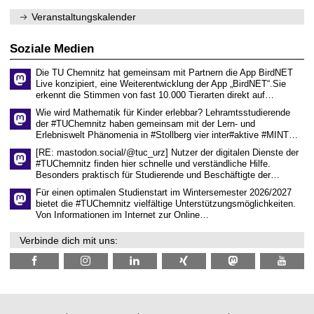
m
2
f
0
Veranstaltungskalender
ü
2
r
6
d
Soziale Medien
e
n
Die TU Chemnitz hat gemeinsam mit Partnern die App BirdNET
w
Live konzipiert, eine Weiterentwicklung der App „BirdNET“.Sie
i
erkennt die Stimmen von fast 10.000 Tierarten direkt auf…
s
s
Wie wird Mathematik für Kinder erlebbar? Lehramtsstudierende
e
der #TUChemnitz haben gemeinsam mit der Lern- und
n
Erlebniswelt Phänomenia in #Stollberg vier inter#aktive #MINT…
s
c
[RE: mastodon.social/@tuc_urz] Nutzer der digitalen Dienste der
h
#TUChemnitz finden hier schnelle und verständliche Hilfe.
a
Besonders praktisch für Studierende und Beschäftigte der…
f
t
Für einen optimalen Studienstart im Wintersemester 2026/2027
l
bietet die #TUChemnitz vielfältige Unterstützungsmöglichkeiten.
i
Von Informationen im Internet zur Online…
c
h
Verbinde dich mit uns:
e
n
N
a
c
h
w