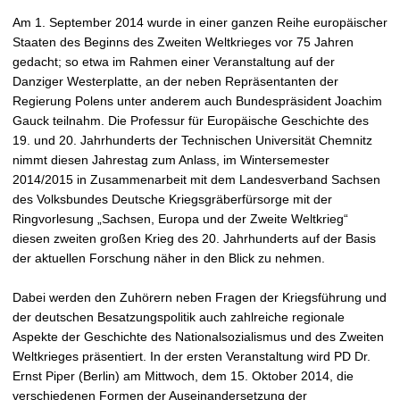
t
Am 1. September 2014 wurde in einer ganzen Reihe europäischer
Staaten des Beginns des Zweiten Weltkrieges vor 75 Jahren
gedacht; so etwa im Rahmen einer Veranstaltung auf der
Danziger Westerplatte, an der neben Repräsentanten der
Regierung Polens unter anderem auch Bundespräsident Joachim
Gauck teilnahm. Die Professur für Europäische Geschichte des
19. und 20. Jahrhunderts der Technischen Universität Chemnitz
nimmt diesen Jahrestag zum Anlass, im Wintersemester
2014/2015 in Zusammenarbeit mit dem Landesverband Sachsen
des Volksbundes Deutsche Kriegsgräberfürsorge mit der
Ringvorlesung „Sachsen, Europa und der Zweite Weltkrieg“
diesen zweiten großen Krieg des 20. Jahrhunderts auf der Basis
der aktuellen Forschung näher in den Blick zu nehmen.
Dabei werden den Zuhörern neben Fragen der Kriegsführung und
der deutschen Besatzungspolitik auch zahlreiche regionale
Aspekte der Geschichte des Nationalsozialismus und des Zweiten
Weltkrieges präsentiert. In der ersten Veranstaltung wird PD Dr.
Ernst Piper (Berlin) am Mittwoch, dem 15. Oktober 2014, die
verschiedenen Formen der Auseinandersetzung der