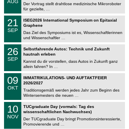
6
AUG
h
0
Der Vortrag stellt drahtlose medizinische Mikroroboter
e
8
für gezielte, …
m
.
n
2
T
i
2
21
ISEG2026 International Symposium on Epitaxial
0
U
t
1
2
Graphene
C
z
.
6
SEP
h
0
Das Ziel des Symposiums ist es, Wissenschaftlerinnen
e
9
und Wissenschaftler …
m
.
n
2
T
i
2
26
Selbstfahrende Autos: Technik und Zukunft
0
U
t
6
2
hautnah erleben
C
z
.
6
SEP
h
0
Kannst du dir vorstellen, dass Autos in Zukunft ganz
e
9
allein fahren? In …
m
.
n
2
T
i
0
09
IMMATRIKULATIONS- UND AUFTAKTFEIER
0
U
t
9
2
2026/2027
C
z
.
6
OKT
h
1
Traditionsgemäß werden jedes Jahr zum Beginn des
e
0
Wintersemesters die neuen …
m
.
n
2
Z
i
1
10
TUCgraduate Day (vormals: Tag des
0
e
t
0
2
wissenschaftlichen Nachwuchses)
n
z
.
6
NOV
t
1
Der TUCgraduate Day bringt Promotionsinteressierte,
r
1
Promovierende und …
u
.