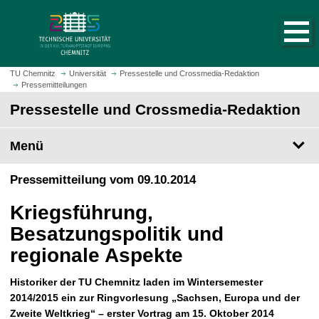
S
S
t
p
a
r
r
i
t
n
TU Chemnitz
Universität
Pressestelle und Crossmedia-Redaktion
s
Pressemitteilungen
g
e
e
Pressestelle und Crossmedia-Redaktion
i
z
t
u
Menü
e
m
a
H
Pressemitteilung vom 09.10.2014
u
a
f
u
Kriegsführung,
r
p
u
Besatzungspolitik und
t
f
i
regionale Aspekte
e
n
n
h
Historiker der TU Chemnitz laden im Wintersemester
a
2014/2015 ein zur Ringvorlesung „Sachsen, Europa und der
l
Zweite Weltkrieg“ – erster Vortrag am 15. Oktober 2014