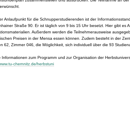
tundenplan zusammenstellen und ausdrucken. Die Teilnahme an der Her
 erwünscht.
er Anlaufpunkt für die Schnupperstudierenden ist der Informationssta
hainer Straße 90. Er ist täglich von 9 bis 15 Uhr besetzt. Hier gibt 
tionsmaterialien. Außerdem werden die Teilnehmerausweise ausgegebe
ischen Preisen in der Mensa essen können. Zudem besteht in der Zent
n 62, Zimmer 046, die Möglichkeit, sich individuell über die 93 Studi
 Informationen zum Programm und zur Organisation der Herbstuniversi
/www.tu-chemnitz.de/herbstuni