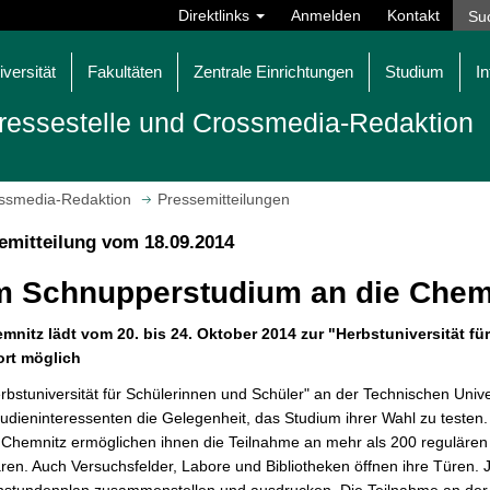
Direktlinks
Anmelden
Kontakt
iversität
Fakultäten
Zentrale Einrichtungen
Studium
In
ressestelle und Crossmedia-Redaktion
ossmedia-Redaktion
Pressemitteilungen
emitteilung vom 18.09.2014
 Schnupperstudium an die Chemn
mnitz lädt vom 20. bis 24. Oktober 2014 zur "Herbstuniversität f
ort möglich
rbstuniversität für Schülerinnen und Schüler" an der Technischen Univ
tudieninteressenten die Gelegenheit, das Studium ihrer Wahl zu testen.
 Chemnitz ermöglichen ihnen die Teilnahme an mehr als 200 regulären
en. Auch Versuchsfelder, Labore und Bibliotheken öffnen ihre Türen. J