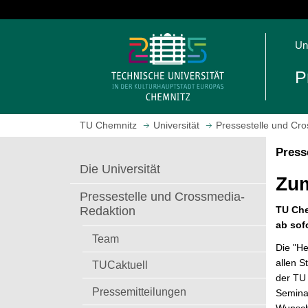
S
p
S
r
Un
t
i
a
n
P
r
g
t
e
s
z
TU Chemnitz
Universität
Pressestelle und Cr
e
u
i
m
Press
t
H
Die Universität
e
a
Zum
a
u
Pressestelle und Crossmedia-
u
p
TU Che
Redaktion
f
t
ab sof
r
i
Team
Die "He
u
n
allen S
TUCaktuell
f
h
der TU
e
a
Pressemitteilungen
Seminar
n
l