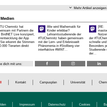
Mehr Artikel anzeigen
 Medien
 TU Chemnitz hat
Wie wird Mathematik für
[RE:
einsam mit Partnern die
Kinder erlebbar?
masto
 BirdNET Live konzipiert,
Lehramtsstudierende der
Nutzer
erentwicklung der App
#TUChemnitz haben gemeinsam
der #TUChemn
.Sie erkennt die Stimmen
mit der Lern- und Erlebniswelt
schnelle und 
0.000 Tierarten direkt
Phänomenia in #Stollberg vier
Besonders pr
inter#aktive #MINT…
Studierende 
der…
e dich mit uns:
ll
Kontakt
Campusplan
Universität
Chem
lden
Impressum
Datenschutz
Cookies
Ba