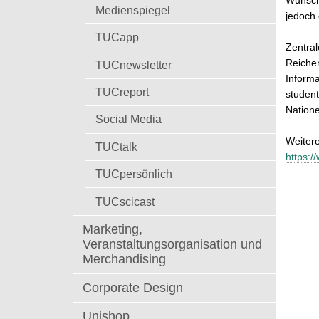
Wunschs
t
Medienspiegel
jedoch
TUCapp
Zentral
Reichen
TUCnewsletter
Informa
TUCreport
student
Natione
Social Media
Weitere
TUCtalk
https:/
TUCpersönlich
TUCscicast
Marketing,
Veranstaltungsorganisation und
Merchandising
Corporate Design
Unishop