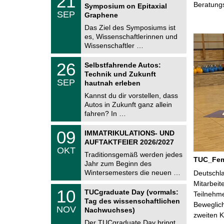
21
1
Beratung
Symposium on Epitaxial
C
.
SEP
h
Graphene
0
e
9
Das Ziel des Symposiums ist
m
.
es, Wissenschaftlerinnen und
n
2
i
Wissenschaftler …
0
t
2
z
T
6
2
26
Selbstfahrende Autos:
U
6
Technik und Zukunft
C
.
SEP
h
hautnah erleben
0
e
9
Kannst du dir vorstellen, dass
m
.
Autos in Zukunft ganz allein
n
2
i
fahren? In …
0
t
2
z
T
6
0
09
IMMATRIKULATIONS- UND
U
9
AUFTAKTFEIER 2026/2027
C
.
OKT
h
1
Traditionsgemäß werden jedes
e
TUC_FemA
0
Jahr zum Beginn des
m
.
Wintersemesters die neuen …
n
Deutschla
2
i
Mitarbeit
0
Z
t
1
10
2
TUCgraduate Day (vormals:
Teilnehme
e
z
0
6
Tag des wissenschaftlichen
n
Beweglich
.
NOV
t
Nachwuchses)
1
zweiten K
r
1
Der TUCgraduate Day bringt