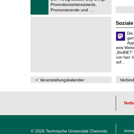
u
.
Promotionsinteressierte,
m
2
f
Promovierende und …
0
ü
2
r
6
d
Soziale
e
n
Die
w
gem
i
App
s
eine Weit
s
„BirdNET“
e
von fast 1
n
auf…
s
c
h
a
Veranstaltungskalender
Verbind
f
t
l
i
c
h
Notfa
e
n
N
a
c
h
© 2026 Technische Universität Chemnitz
Anme