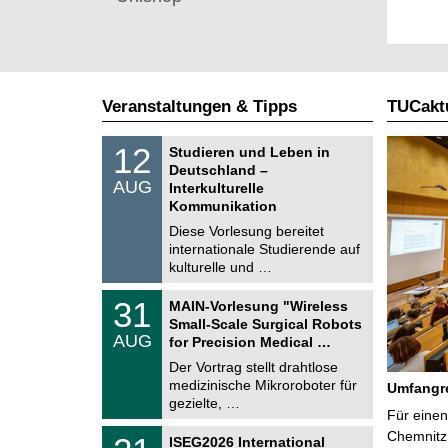
Veranstaltungen & Tipps
TUCaktu
S
1
12
Studieren und Leben in
o
2
Deutschland –
n
.
AUG
s
Interkulturelle
0
t
Kommunikation
8
i
.
Diese Vorlesung bereitet
g
2
e
internationale Studierende auf
0
kulturelle und …
2
6
T
3
31
MAIN-Vorlesung "Wireless
U
1
Small-Scale Surgical Robots
C
.
AUG
h
for Precision Medical …
0
e
8
Der Vortrag stellt drahtlose
m
.
medizinische Mikroroboter für
n
Umfangre
2
i
gezielte, …
0
Für einen
t
2
z
T
Chemnitz 
6
2
ISEG2026 International
U