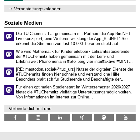
e
e
1
m
n
.
Veranstaltungskalender
n
w
2
i
i
0
t
s
2
Soziale Medien
z
s
6
e
Die TU Chemnitz hat gemeinsam mit Partnern die App BirdNET
n
Live konzipiert, eine Weiterentwicklung der App „BirdNET“.Sie
s
erkennt die Stimmen von fast 10.000 Tierarten direkt auf…
c
h
Wie wird Mathematik für Kinder erlebbar? Lehramtsstudierende
a
der #TUChemnitz haben gemeinsam mit der Lern- und
f
Erlebniswelt Phänomenia in #Stollberg vier inter#aktive #MINT…
t
l
[RE: mastodon.social/@tuc_urz] Nutzer der digitalen Dienste der
i
#TUChemnitz finden hier schnelle und verständliche Hilfe.
c
Besonders praktisch für Studierende und Beschäftigte der…
h
e
Für einen optimalen Studienstart im Wintersemester 2026/2027
n
bietet die #TUChemnitz vielfältige Unterstützungsmöglichkeiten.
N
Von Informationen im Internet zur Online…
a
c
Verbinde dich mit uns:
h
w
u
c
h
s