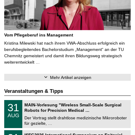
Vom Pflegeberuf ins Management
Kristina Milewski hat nach ihrem VWA-Abschluss erfolgreich ein
berufsbegleitendes Bachelorstudium „Management“ an der TU
Chemnitz gemeistert und damit ihren Bildungsweg strategisch
weiterentwickelt …
Mehr Artikel anzeigen
Veranstaltungen & Tipps
T
3
31
MAIN-Vorlesung "Wireless Small-Scale Surgical
U
1
Robots for Precision Medical …
C
.
AUG
h
0
Der Vortrag stellt drahtlose medizinische Mikroroboter
e
8
für gezielte, …
m
.
n
2
T
i
2