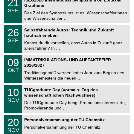
21
ISEG2026 International Symposium on Epitaxial
0
U
t
1
2
Graphene
C
z
.
6
SEP
h
0
Das Ziel des Symposiums ist es, Wissenschaftlerinnen
e
9
und Wissenschaftler …
m
.
n
2
T
i
2
26
Selbstfahrende Autos: Technik und Zukunft
0
U
t
6
2
hautnah erleben
C
z
.
6
SEP
h
0
Kannst du dir vorstellen, dass Autos in Zukunft ganz
e
9
allein fahren? In …
m
.
n
2
T
i
0
09
IMMATRIKULATIONS- UND AUFTAKTFEIER
0
U
t
9
2
2026/2027
C
z
.
6
OKT
h
1
Traditionsgemäß werden jedes Jahr zum Beginn des
e
0
Wintersemesters die neuen …
m
.
n
2
Z
i
1
10
TUCgraduate Day (vormals: Tag des
0
e
t
0
2
wissenschaftlichen Nachwuchses)
n
z
.
6
NOV
t
1
Der TUCgraduate Day bringt Promotionsinteressierte,
r
1
Promovierende und …
u
.
m
2
T
f
2
20
Personalversammlung der TU Chemnitz
0
U
ü
0
2
C
r
Personalversammlung der TU Chemnitz
.
6
NOV
h
d
1