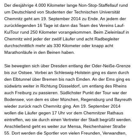
t
Der diesjährige 4.000 Kilometer lange Non-Stop-Staffellauf rund
um Deutschland von Studenten der Technischen Universität
Chemnitz geht am 19. September 2014 zu Ende. An jedem der
zurückliegenden 16 Tage ist dann das Team des Vereins Lauf-
KulTour rund 250 Kilometer vorangekommen. Beim Zieleinlauf in
Chemnitz wird jeder der zwölf Läufer und acht Radbegleiter
durchschnittlich mehr als 330 Kilometer oder knapp acht
Marathonläufe in den Beinen haben.
Sie bewegten sich über Dresden entlang der Oder-Neiße-Grenze
bis zur Ostsee. Vorbei an Schleswig-Holstein ging es dann durch
den Elbtunnel über Bremen bis nach Emden. An der Ems ging es
südwärts weiter in Richtung Düsseldorf, um entlang des Rheins
auch Freiburg zu passieren. Südlichster Punkt der Tour war der
Bodensee, von dem es über München, Regensburg und Bayreuth
wieder zurück nach Chemnitz ging. Am 19. September 2014
wollen die Läufer gegen 17 Uhr vor dem Chemnitzer Rathaus
eintreffen, wo sie durch einen Vertreter der Stadt begrüßt werden.
Anschließend geht es weiter zur Mensa, Reichenhainer Straße
55. Dort werden die Sportler von vielen Freunden, Verwandten,