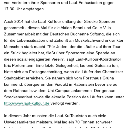
von Vertretern ihrer Sponsoren und Lauf-Enthusiasten gegen
17.30 Uhr empfangen.
Auch 2014 hat die Lauf-KulTour entlang der Strecke Spenden
gesammelt - dieses Mal für die Aktion Benni und Co. e.V. in
Zusammenarbeit mit der Deutschen Duchenne Stiftung, die sich
für die Lebenssituation und Zukunft an Muskelschwund erkrankter
Menschen stark macht. "Für Jeden, der die Läufer auf ihrer Tour
ein Stück begleitet hat, fließt über Sponsoren eine Spende an
diesen sozial engagierten Verein", sagt Lauf-KulTour-Koordinator
Eric Pertermann. Eine letzte Gelegenheit, laufend Gutes zu tun,
biete sich am Freitagnachmittag, wenn die Läufer das Chemnitzer
Stadtgebiet erreichen. Sie nähern sich vom Forsthaus Grüna
kommend, überqueren den Viadukt in Rabenstein bevor sie auf
dem Rathaus bzw. dem Uni-Campus ankommen. Der genaue
Streckenverlauf sowie die aktuelle Position des Läufers kann unter
http://www.lauf-kultour.de
verfolgt werden.
In diesem Jahr mussten die Lauf-KulTouristen auch viele
Unwegsamkeiten meistern. Mal lag ein 70 Tonnen schwerer