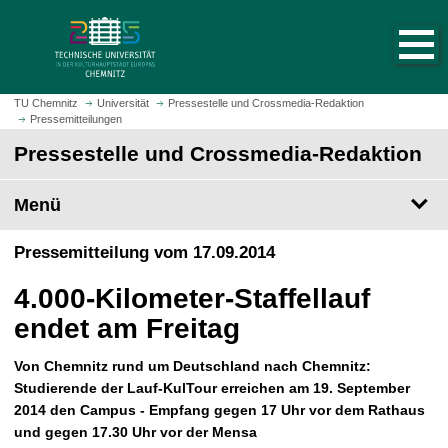
S
S
t
p
a
r
r
i
t
n
TU Chemnitz
Universität
Pressestelle und Crossmedia-Redaktion
s
Pressemitteilungen
g
e
e
Pressestelle und Crossmedia-Redaktion
i
z
t
u
Menü
e
m
a
H
Pressemitteilung vom 17.09.2014
u
a
f
u
4.000-Kilometer-Staffellauf
r
p
u
endet am Freitag
t
f
i
e
Von Chemnitz rund um Deutschland nach Chemnitz:
n
n
Studierende der Lauf-KulTour erreichen am 19. September
h
2014 den Campus - Empfang gegen 17 Uhr vor dem Rathaus
a
und gegen 17.30 Uhr vor der Mensa
l