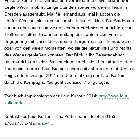
Felsbrocken auf der Straße und verhinderte die Weiterfahrt der
Begleit-Wohnmobile. Einige Stunden später wurde ein Team in
Dresden ausgeraubt. Mal fiel jemand aus, mal klappten die
Läufer-Wechsel nicht optimal, mal streikte ein Navi. Die Studenten
können aber auch von vielen schönen Erlebnissen berichten, vom
Treffen mit alten Bekannten entlang der Laufstrecke, von der
Begegnung mit Düsseldorfs neuem Bürgermeister Thomas Geisel
oder von den vielen Momenten, wo sie die Natur links und rechts
des Weges genießen konnten. Der Blick in ihr Reisetagebuch
unterstreicht an vielen Stellen einmal mehr den beeindruckenden
Teamgeist, der die Lauf-Kultour schon seit Jahren antreibt. Und es
zeigt zudem, wie gut 2014 die Unterstützung der Lauf-KulTour
durch die Kampagne "So geht sächsisch." angelegt ist.
Tagebuch-Impressionen der Lauf-Kultour 2014:
http://www.lauf-
kultour.de
Kontakt zur Lauf-KulTour: Eric Pertermann, Telefon 0163
1760175, E-Mail
eric@...