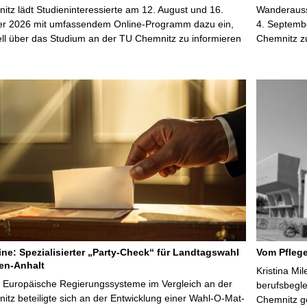
tz lädt Studieninteressierte am 12. August und 16.
Wanderausst
r 2026 mit umfassendem Online-Programm dazu ein,
4. Septembe
uell über das Studium an der TU Chemnitz zu informieren
Chemnitz z
line: Spezialisierter „Party-Check“ für Landtagswahl
Vom Pfleg
en-Anhalt
Kristina Mi
r Europäische Regierungssysteme im Vergleich an der
berufsbegl
tz beteiligte sich an der Entwicklung einer Wahl-O-Mat-
Chemnitz ge