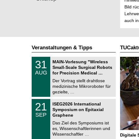
Hinweis
Bild rü
Lehrwer
auch in
Veranstaltungen & Tipps
TUCaktu
T
3
31
MAIN-Vorlesung "Wireless
U
1
Small-Scale Surgical Robots
C
.
AUG
h
for Precision Medical …
0
e
8
Der Vortrag stellt drahtlose
m
.
medizinische Mikroroboter für
n
2
i
gezielte, …
0
t
2
z
T
6
2
21
ISEG2026 International
U
1
Symposium on Epitaxial
C
.
SEP
h
Graphene
0
e
9
Das Ziel des Symposiums ist
m
.
es, Wissenschaftlerinnen und
n
2
i
Wissenschaftler …
Digitale
0
t