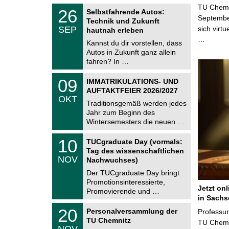
2
z
T
TU Chemni
6
2
26
Selbstfahrende Autos:
U
6
Septembe
Technik und Zukunft
C
.
SEP
sich virt
h
hautnah erleben
0
e
…
9
Kannst du dir vorstellen, dass
m
.
Autos in Zukunft ganz allein
n
2
i
fahren? In …
0
t
2
z
T
6
0
09
IMMATRIKULATIONS- UND
U
9
AUFTAKTFEIER 2026/2027
C
.
OKT
h
1
Traditionsgemäß werden jedes
e
0
Jahr zum Beginn des
m
.
Wintersemesters die neuen …
n
2
i
0
Z
t
1
10
2
TUCgraduate Day (vormals:
e
z
0
6
Tag des wissenschaftlichen
n
.
NOV
t
Nachwuchses)
1
r
1
Der TUCgraduate Day bringt
u
.
Promotionsinteressierte,
m
2
Jetzt on
f
Promovierende und …
0
ü
in Sachs
2
r
T
6
2
20
Personalversammlung der
Professu
d
U
0
TU Chemnitz
e
C
TU Chemni
.
NOV
n
h