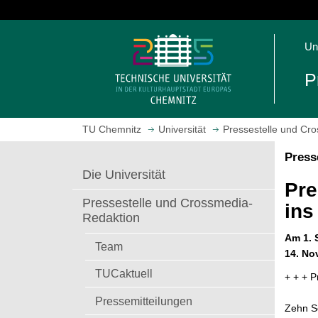
S
p
S
r
Un
t
i
a
n
P
r
g
t
e
s
z
TU Chemnitz
Universität
Pressestelle und Cr
e
u
i
m
Press
t
H
Die Universität
e
a
Pre
a
u
Pressestelle und Crossmedia-
ins
u
p
Redaktion
f
t
Am 1. 
r
i
Team
14. No
u
n
TUCaktuell
f
h
+ + + P
e
a
Pressemitteilungen
n
l
Zehn S