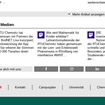
ve …
weiterentwi
Mehr Artikel anzeigen
 Medien
 TU Chemnitz hat
Wie wird Mathematik für
[RE:
einsam mit Partnern die
Kinder erlebbar?
masto
 BirdNET Live konzipiert,
Lehramtsstudierende der
Nutzer
erentwicklung der App
#TUChemnitz haben gemeinsam
der #TUChemn
.Sie erkennt die Stimmen
mit der Lern- und Erlebniswelt
schnelle und 
0.000 Tierarten direkt
Phänomenia in #Stollberg vier
Besonders pr
inter#aktive #MINT…
Studierende 
der…
e dich mit uns:
ll
Kontakt
Campusplan
Universität
Chem