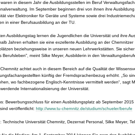
 waren in diesem Jahr die Ausbildungsstellen im Beruf Verwaltungsfach
alverwaltung. Im September beginnen drei von ihnen ihre Ausbildung
ität vier Elektroniker für Geräte und Systeme sowie drei Industriemech
n in einer Berufsausbildung an der TU.
en Ausbildungstag lernen die Jugendlichen die Universität und ihre Aus
halb Jahren erhalten sie eine exzellente Ausbildung an der Chemnitzer 
plätzen beziehungsweise in unseren neuen Lehrwerkstätten. Sie sicher
ns Berufsleben", meint Silke Meyer, Ausbilderin in den Verwaltungsberuf
Chemnitz achtet auch in diesem Bereich auf die Qualität der Wissensve
ungsfachangestellten künftig der Fremdsprachenbezug erhöht. „So sind 
hen, wo fachbezogene Englisch-Kenntnisse vermittelt werden“, sagt M
 werdende Internationalisierung der Universität.
ns: Bewerbungsschluss für einen Ausbildungsplatz ab September 2015 
 sind veröffentlicht:
http://www.tu-chemnitz.de/studium/schueler/berufe
: Technische Universität Chemnitz, Dezernat Personal, Silke Meyer, T