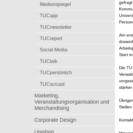
t
gefragt
Medienspiegel
Kommun
TUCapp
Univers
Persone
TUCnewsletter
Am erst
TUCreport
dreiein
Arbeits
Social Media
Start i
TUCtalk
Die TU 
TUCpersönlich
Verwalt
vorgese
TUCscicast
stärker
Marketing,
Übrige
Veranstaltungsorganisation und
Stellen
Merchandising
Corporate Design
Kontakt
Unishop