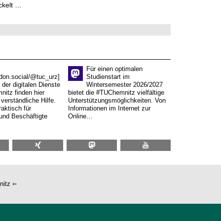
ckelt …
Für einen optimalen
don.social/@tuc_urz]
Studienstart im
 der digitalen Dienste
Wintersemester 2026/2027
itz finden hier
bietet die #TUChemnitz vielfältige
verständliche Hilfe.
Unterstützungsmöglichkeiten. Von
aktisch für
Informationen im Internet zur
und Beschäftigte
Online…
nitz