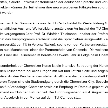
keiten, aktuelle Entwicklungstendenzen der deutschen Sprache und v
jekten können die Teilnehmer ihre neu erworbenen Fähigkeiten sofort in
t werden.
iert wird der Sommerkurs von der TUCed - Institut für Weiterbildung 
chaftlichen Aus- und Weiterbildung zuständigen An-Institut der TU Chem
 im vergangenen Jahr Prof. Dr. Winfried Thielmann, Inhaber der Profe
 hat das Kursprogramm erarbeitet und die Sprachlehrer ausgewählt. 
universität der TU in Verona (Italien), sechs von der Partneruniversitä
 aus Manchester, einer der Partnerstädte von Chemnitz. Die weiteste 
. Einer der Teilnehmer ist bereits das zweite Jahr in Folge beim Che
sonderheit der Chemnitzer Kurse ist die intensive Betreuung der Kurs
den Teilnehmern bei allen Fragen mit Rat und Tat zur Seite und zeigen
ktive. An den Wochenenden stehen Ausflüge in die Landeshauptstadt
teren Tagen sind ein Stadtrundgang durch die Chemnitzer City, Besu
s für Archäologie Chemnitz sowie ein Empfang im Rathaus geplant.
bend im Club der Kulturen teil. Der Eröffnungsabend am 4. August fi
Bar Ausgleich in der Mensa auf dem TU-Campus statt.