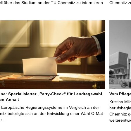
uell über das Studium an der TU Chemnitz zu informieren
Chemnitz z
line: Spezialisierter „Party-Check“ für Landtagswahl
Vom Pfleg
en-Anhalt
Kristina Mi
r Europäische Regierungssysteme im Vergleich an der
berufsbegl
tz beteiligte sich an der Entwicklung einer Wahl-O-Mat-
Chemnitz ge
ve …
weiterentwi