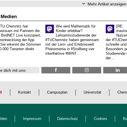
Mehr Artikel anzeigen
 Medien
 TU Chemnitz hat
Wie wird Mathematik für
[RE:
einsam mit Partnern die
Kinder erlebbar?
masto
 BirdNET Live konzipiert,
Lehramtsstudierende der
Nutzer
erentwicklung der App
#TUChemnitz haben gemeinsam
der #TUChemn
.Sie erkennt die Stimmen
mit der Lern- und Erlebniswelt
schnelle und 
0.000 Tierarten direkt
Phänomenia in #Stollberg vier
Besonders pr
inter#aktive #MINT…
Studierende 
der…
e dich mit uns:
ll
Kontakt
Campusplan
Universität
Chem
lden
Impressum
Datenschutz
Cookies
Ba