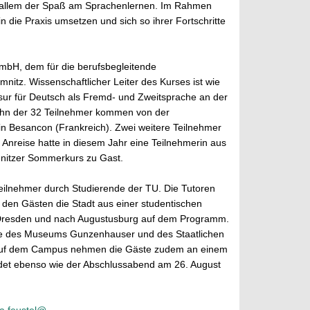
or allem der Spaß am Sprachenlernen. Im Rahmen
 die Praxis umsetzen und sich so ihrer Fortschritte
GmbH, dem für die berufsbegleitende
nitz. Wissenschaftlicher Leiter des Kurses ist wie
ssur für Deutsch als Fremd- und Zweitsprache an der
Zehn der 32 Teilnehmer kommen von der
t in Besancon (Frankreich). Zwei weitere Teilnehmer
Anreise hatte in diesem Jahr eine Teilnehmerin aus
mnitzer Sommerkurs zu Gast.
teilnehmer durch Studierende der TU. Die Tutoren
 den Gästen die Stadt aus einer studentischen
 Dresden und nach Augustusburg auf dem Programm.
che des Museums Gunzenhauser und des Staatlichen
 Auf dem Campus nehmen die Gäste zudem an einem
ndet ebenso wie der Abschlussabend am 26. August