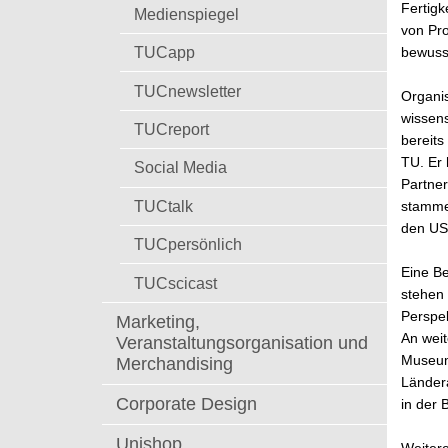
t
Fertig
Medienspiegel
von Pro
TUCapp
bewuss
TUCnewsletter
Organis
wissens
TUCreport
bereits
TU. Er
Social Media
Partner
TUCtalk
stammen
den USA
TUCpersönlich
Eine Be
TUCscicast
stehen 
Perspe
Marketing,
An wei
Veranstaltungsorganisation und
Museum
Merchandising
Ländera
Corporate Design
in der 
Unishop