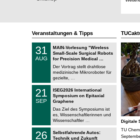
Weitere
Veranstaltungen & Tipps
TUCaktu
T
3
31
MAIN-Vorlesung "Wireless
U
1
Small-Scale Surgical Robots
C
.
AUG
h
for Precision Medical …
0
e
8
Der Vortrag stellt drahtlose
m
.
medizinische Mikroroboter für
n
2
i
gezielte, …
0
t
2
z
T
6
2
21
ISEG2026 International
U
1
Symposium on Epitaxial
C
.
SEP
h
Graphene
0
e
9
Das Ziel des Symposiums ist
m
.
es, Wissenschaftlerinnen und
n
2
i
Wissenschaftler …
Digitale
0
t
2
z
T
TU Chemni
6
2
26
Selbstfahrende Autos:
U
6
Septembe
Technik und Zukunft
C