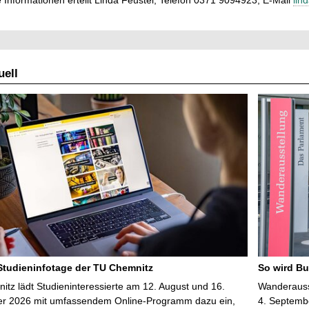
 Informationen erteilt Linda Feustel, Telefon 0371 9094923, E-Mail
lin
ell
 Studieninfotage der TU Chemnitz
So wird Bu
tz lädt Studieninteressierte am 12. August und 16.
Wanderausst
r 2026 mit umfassendem Online-Programm dazu ein,
4. Septembe