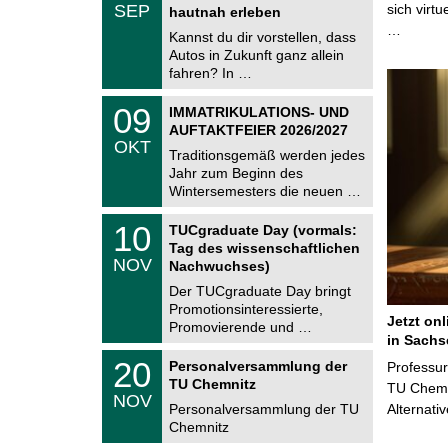
.
SEP
sich virt
h
hautnah erleben
0
e
…
9
Kannst du dir vorstellen, dass
m
.
Autos in Zukunft ganz allein
n
2
i
fahren? In …
0
t
2
z
T
6
0
09
IMMATRIKULATIONS- UND
U
9
AUFTAKTFEIER 2026/2027
C
.
OKT
h
1
Traditionsgemäß werden jedes
e
0
Jahr zum Beginn des
m
.
Wintersemesters die neuen …
n
2
i
0
Z
t
1
10
2
TUCgraduate Day (vormals:
e
z
0
6
Tag des wissenschaftlichen
n
.
NOV
t
Nachwuchses)
1
r
1
Der TUCgraduate Day bringt
u
.
Promotionsinteressierte,
m
2
Jetzt on
f
Promovierende und …
0
ü
in Sachs
2
r
T
6
2
20
Personalversammlung der
Professu
d
U
0
TU Chemnitz
e
C
TU Chemni
.
NOV
n
h
1
Personalversammlung der TU
Alternati
w
e
1
Chemnitz
i
m
.
s
n