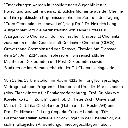
t
"Entdeckungen werden in inspirierenden Augenblicken in
Forschung und Lehre gemacht. Solche Momente aus der Chemie
und ihre praktischen Ergebnisse stehen im Zentrum der Tagung
`From Graduation to Innovation´", sagt Prof. Dr. Heinrich Lang.
Ausgerichtet wird die Veranstaltung von seiner Professur
Anorganische Chemie an der Technischen Universität Chemnitz
zusammen mit der Gesellschaft Deutscher Chemiker (GDCh)
Ortsverband Chemnitz und von Reaxys, Elsevier. Am Dienstag,
dem 24. Juni 2014, sind Professoren, wissenschaftliche
Mitarbeiter, Doktoranden und Post-Doktoranden sowie
Studierende ins Hörsaalgebäude der TU Chemnitz eingeladen.
Von 13 bis 18 Uhr stehen im Raum N112 fünf englischsprachige
Vorträge auf dem Programm. Redner sind Prof. Dr. Martin Jansen
(Max-Planck-Institut für Festkörperforschung), Prof. Dr. Maksym
Kovalenko (ETH Zürich), Jun-Prof. Dr. Peter Wich (Universität
Mainz), Dr. Ulrike Obst-Sander (Hoffmann-La Roche AG) und
Prof. Dr. Nicholas J. Long (Imperial College London). "Die
Gastredner stellen aktuelle Entwicklungen in der Chemie vor, die
sich in alltäglichen Anwendungen niedergeschlagen haben.