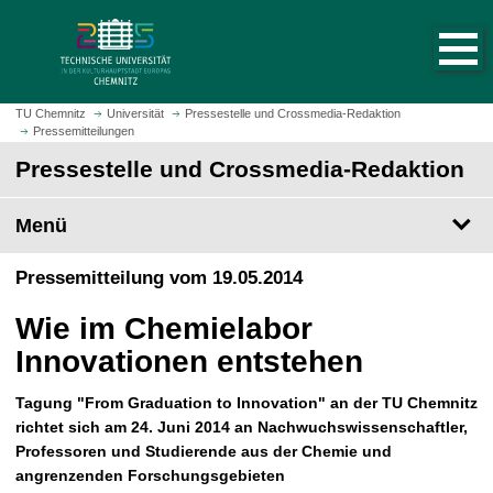
S
S
t
p
a
r
r
i
t
n
TU Chemnitz
Universität
Pressestelle und Crossmedia-Redaktion
s
Pressemitteilungen
g
e
e
Pressestelle und Crossmedia-Redaktion
i
z
t
u
Menü
e
m
a
H
Pressemitteilung vom 19.05.2014
u
a
f
u
Wie im Chemielabor
r
p
u
Innovationen entstehen
t
f
i
e
Tagung "From Graduation to Innovation" an der TU Chemnitz
n
n
richtet sich am 24. Juni 2014 an Nachwuchswissenschaftler,
h
Professoren und Studierende aus der Chemie und
a
angrenzenden Forschungsgebieten
l