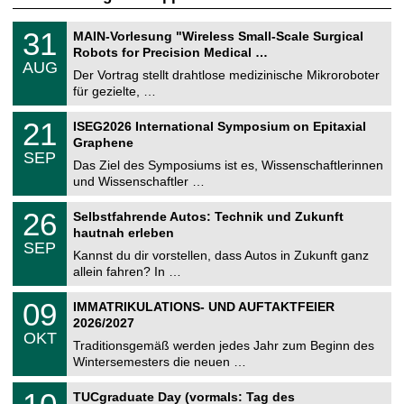
T
3
31
MAIN-Vorlesung "Wireless Small-Scale Surgical
U
1
Robots for Precision Medical …
C
.
AUG
h
0
Der Vortrag stellt drahtlose medizinische Mikroroboter
e
8
für gezielte, …
m
.
n
2
T
i
2
21
ISEG2026 International Symposium on Epitaxial
0
U
t
1
2
Graphene
C
z
.
6
SEP
h
0
Das Ziel des Symposiums ist es, Wissenschaftlerinnen
e
9
und Wissenschaftler …
m
.
n
2
T
i
2
26
Selbstfahrende Autos: Technik und Zukunft
0
U
t
6
2
hautnah erleben
C
z
.
6
SEP
h
0
Kannst du dir vorstellen, dass Autos in Zukunft ganz
e
9
allein fahren? In …
m
.
n
2
T
i
0
09
IMMATRIKULATIONS- UND AUFTAKTFEIER
0
U
t
9
2
2026/2027
C
z
.
6
OKT
h
1
Traditionsgemäß werden jedes Jahr zum Beginn des
e
0
Wintersemesters die neuen …
m
.
n
2
Z
i
1
TUCgraduate Day (vormals: Tag des
0
e