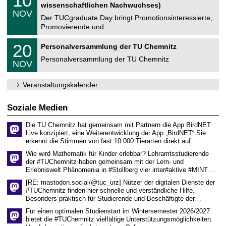
10
t
0
2
wissenschaftlichen Nachwuchses)
n
z
.
6
NOV
t
1
Der TUCgraduate Day bringt Promotionsinteressierte,
r
1
Promovierende und …
u
.
m
2
T
f
2
20
Personalversammlung der TU Chemnitz
0
U
ü
0
2
C
r
Personalversammlung der TU Chemnitz
.
6
NOV
h
d
1
e
e
1
m
n
.
Veranstaltungskalender
n
w
2
i
i
0
t
s
2
Soziale Medien
z
s
6
e
Die TU Chemnitz hat gemeinsam mit Partnern die App BirdNET
n
Live konzipiert, eine Weiterentwicklung der App „BirdNET“.Sie
s
erkennt die Stimmen von fast 10.000 Tierarten direkt auf…
c
h
Wie wird Mathematik für Kinder erlebbar? Lehramtsstudierende
a
der #TUChemnitz haben gemeinsam mit der Lern- und
f
Erlebniswelt Phänomenia in #Stollberg vier inter#aktive #MINT…
t
l
[RE: mastodon.social/@tuc_urz] Nutzer der digitalen Dienste der
i
#TUChemnitz finden hier schnelle und verständliche Hilfe.
c
Besonders praktisch für Studierende und Beschäftigte der…
h
e
Für einen optimalen Studienstart im Wintersemester 2026/2027
n
bietet die #TUChemnitz vielfältige Unterstützungsmöglichkeiten.
N