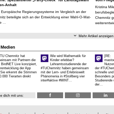
en-Anhalt
Kristina Mi
r Europäische Regierungssysteme im Vergleich an der
berufsbegl
tz beteiligte sich an der Entwicklung einer Wahl-O-Mat-
Chemnitz ge
ve …
weiterentwi
Mehr Artikel anzeigen
 Medien
 TU Chemnitz hat
Wie wird Mathematik für
[RE:
einsam mit Partnern die
Kinder erlebbar?
masto
 BirdNET Live konzipiert,
Lehramtsstudierende der
Nutzer
erentwicklung der App
#TUChemnitz haben gemeinsam
der #TUChemn
.Sie erkennt die Stimmen
mit der Lern- und Erlebniswelt
schnelle und 
0.000 Tierarten direkt
Phänomenia in #Stollberg vier
Besonders pr
inter#aktive #MINT…
Studierende 
der…
e dich mit uns: