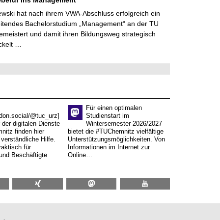
lewski hat nach ihrem VWA-Abschluss erfolgreich ein
eitendes Bachelorstudium „Management“ an der TU
meistert und damit ihren Bildungsweg strategisch
ckelt …
Für einen optimalen
don.social/@tuc_urz]
Studienstart im
 der digitalen Dienste
Wintersemester 2026/2027
itz finden hier
bietet die #TUChemnitz vielfältige
verständliche Hilfe.
Unterstützungsmöglichkeiten. Von
aktisch für
Informationen im Internet zur
und Beschäftigte
Online…