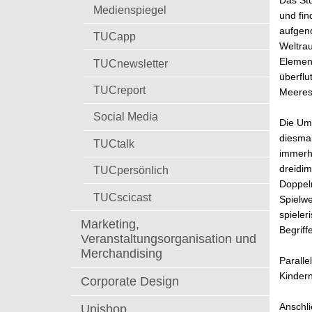
Das Stü
t
Medienspiegel
und fi
aufgen
TUCapp
Weltrau
Element
TUCnewsletter
überflu
TUCreport
Meeres
Social Media
Die Umw
diesmal
TUCtalk
immerh
dreidim
TUCpersönlich
Doppelr
TUCscicast
Spielwe
spieler
Marketing,
Begriff
Veranstaltungsorganisation und
Merchandising
Paralle
Kindern
Corporate Design
Anschli
Unishop