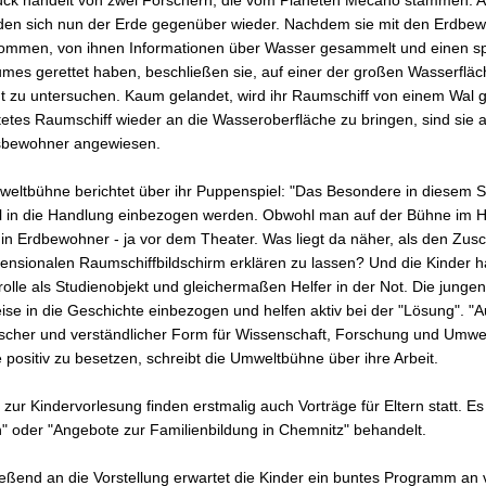
ck handelt von zwei Forschern, die vom Planeten Mecano stammen. Auf
nden sich nun der Erde gegenüber wieder. Nachdem sie mit den Erdbe
ommen, von ihnen Informationen über Wasser gesammelt und einen s
mes gerettet haben, beschließen sie, auf einer der großen Wasserflä
 zu untersuchen. Kaum gelandet, wird ihr Raumschiff von einem Wal g
tetes Raumschiff wieder an die Wasseroberfläche zu bringen, sind sie a
bewohner angewiesen.
eltbühne berichtet über ihr Puppenspiel: "Das Besondere in diesem Stü
 in die Handlung einbezogen werden. Obwohl man auf der Bühne im Hin
in Erdbewohner - ja vor dem Theater. Was liegt da näher, als den Z
ensionalen Raumschiffbildschirm erklären zu lassen? Und die Kinder h
olle als Studienobjekt und gleichermaßen Helfer in der Not. Die junge
ise in die Geschichte einbezogen und helfen aktiv bei der "Lösung". "Au
ischer und verständlicher Form für Wissenschaft, Forschung und Umwe
e positiv zu besetzen, schreibt die Umweltbühne über ihre Arbeit.
l zur Kindervorlesung finden erstmalig auch Vorträge für Eltern statt
" oder "Angebote zur Familienbildung in Chemnitz" behandelt.
eßend an die Vorstellung erwartet die Kinder ein buntes Programm an