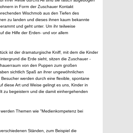
 ihrer Reise durchs All sind sie falsch abgebogen
wohnern in Form der Zuschauer Kontakt
prechenden Wischmob aus den Tiefen des
chen zu landen und dieses ihnen kaum bekannte
erammt und geht unter. Um ihr teilweise
uf die Hilfe der Erden- und vor allem
ck ist der dramaturgische Kniff, mit dem die Kinder
tergrund die Erde sieht, sitzen die Zuschauer -
uschauerraum von den Puppen zum großen
aben sichtlich Spaß an ihrer ungewöhnlichen
n Besucher werden durch eine flexible, spontane
f diese Art und Weise gelingt es uns, Kinder in
lt zu begeistern und die damit einhergehenden
. Es werden Themen wie "Medienkompetenz bei
 verschiedenen Ständen, zum Beispiel die