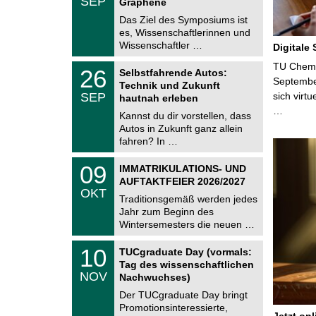
SEP
h
Graphene
0
e
9
Das Ziel des Symposiums ist
m
.
es, Wissenschaftlerinnen und
n
2
i
Wissenschaftler …
Digitale
0
t
2
z
T
TU Chemni
6
2
26
Selbstfahrende Autos:
U
6
Septembe
Technik und Zukunft
C
.
SEP
sich virt
h
hautnah erleben
0
e
…
9
Kannst du dir vorstellen, dass
m
.
Autos in Zukunft ganz allein
n
2
i
fahren? In …
0
t
2
z
T
6
0
09
IMMATRIKULATIONS- UND
U
9
AUFTAKTFEIER 2026/2027
C
.
OKT
h
1
Traditionsgemäß werden jedes
e
0
Jahr zum Beginn des
m
.
Wintersemesters die neuen …
n
2
i
0
Z
t
1
10
2
TUCgraduate Day (vormals:
e
z
0
6
Tag des wissenschaftlichen
n
.
NOV
t
Nachwuchses)
1
r
1
Der TUCgraduate Day bringt
u
.
Promotionsinteressierte,
m
2
Jetzt on