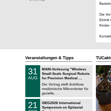
Bastels
Die Vor
Eintrit
Kinder-
Kontakt
Veranstaltungen & Tipps
TUCaktu
T
3
31
MAIN-Vorlesung "Wireless
U
1
Small-Scale Surgical Robots
C
.
AUG
h
for Precision Medical …
0
e
8
Der Vortrag stellt drahtlose
m
.
medizinische Mikroroboter für
n
2
i
gezielte, …
0
t
2
z
T
6
2
21
ISEG2026 International
U
1
Symposium on Epitaxial
C
.