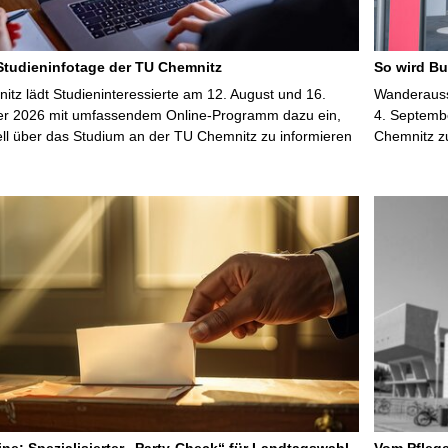
 Studieninfotage der TU Chemnitz
So wird Bu
tz lädt Studieninteressierte am 12. August und 16.
Wanderausst
r 2026 mit umfassendem Online-Programm dazu ein,
4. Septembe
uell über das Studium an der TU Chemnitz zu informieren
Chemnitz z
line: Spezialisierter „Party-Check“ für Landtagswahl
Vom Pfleg