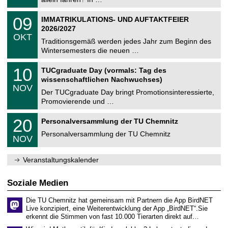
m
.
n
2
T
i
0
09
IMMATRIKULATIONS- UND AUFTAKTFEIER
0
U
t
9
2
2026/2027
C
z
.
6
OKT
h
1
Traditionsgemäß werden jedes Jahr zum Beginn des
e
0
Wintersemesters die neuen …
m
.
n
2
Z
i
1
10
TUCgraduate Day (vormals: Tag des
0
e
t
0
2
wissenschaftlichen Nachwuchses)
n
z
.
6
NOV
t
1
Der TUCgraduate Day bringt Promotionsinteressierte,
r
1
Promovierende und …
u
.
m
2
T
f
2
20
Personalversammlung der TU Chemnitz
0
U
ü
0
2
C
r
Personalversammlung der TU Chemnitz
.
6
NOV
h
d
1
e
e
1
m
n
.
Veranstaltungskalender
n
w
2
i
i
0
t
s
2
Soziale Medien
z
s
6
e
Die TU Chemnitz hat gemeinsam mit Partnern die App BirdNET
n
Live konzipiert, eine Weiterentwicklung der App „BirdNET“.Sie
s
erkennt die Stimmen von fast 10.000 Tierarten direkt auf…
c
h