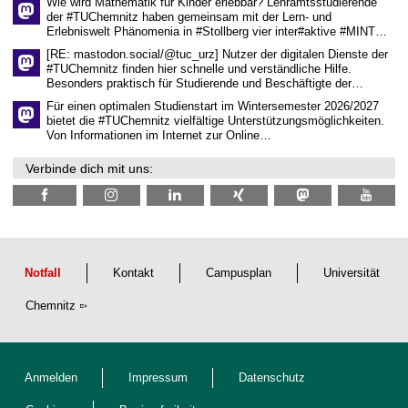
Wie wird Mathematik für Kinder erlebbar? Lehramtsstudierende
a
der #TUChemnitz haben gemeinsam mit der Lern- und
f
Erlebniswelt Phänomenia in #Stollberg vier inter#aktive #MINT…
t
l
[RE: mastodon.social/@tuc_urz] Nutzer der digitalen Dienste der
i
#TUChemnitz finden hier schnelle und verständliche Hilfe.
c
Besonders praktisch für Studierende und Beschäftigte der…
h
e
Für einen optimalen Studienstart im Wintersemester 2026/2027
n
bietet die #TUChemnitz vielfältige Unterstützungsmöglichkeiten.
N
Von Informationen im Internet zur Online…
a
c
Verbinde dich mit uns:
h
w
u
c
h
s
Notfall
Kontakt
Campusplan
Universität
Chemnitz
Anmelden
Impressum
Datenschutz