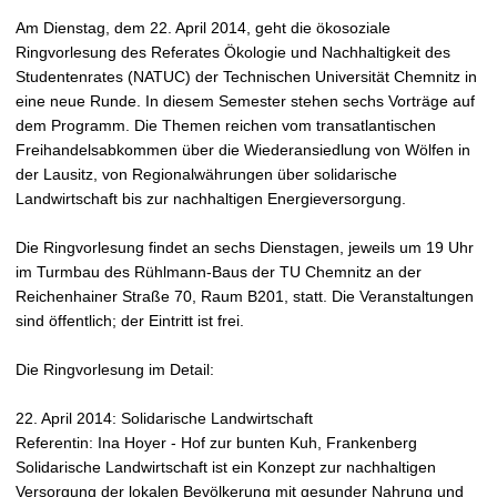
t
Am Dienstag, dem 22. April 2014, geht die ökosoziale
Ringvorlesung des Referates Ökologie und Nachhaltigkeit des
Studentenrates (NATUC) der Technischen Universität Chemnitz in
eine neue Runde. In diesem Semester stehen sechs Vorträge auf
dem Programm. Die Themen reichen vom transatlantischen
Freihandelsabkommen über die Wiederansiedlung von Wölfen in
der Lausitz, von Regionalwährungen über solidarische
Landwirtschaft bis zur nachhaltigen Energieversorgung.
Die Ringvorlesung findet an sechs Dienstagen, jeweils um 19 Uhr
im Turmbau des Rühlmann-Baus der TU Chemnitz an der
Reichenhainer Straße 70, Raum B201, statt. Die Veranstaltungen
sind öffentlich; der Eintritt ist frei.
Die Ringvorlesung im Detail:
22. April 2014: Solidarische Landwirtschaft
Referentin: Ina Hoyer - Hof zur bunten Kuh, Frankenberg
Solidarische Landwirtschaft ist ein Konzept zur nachhaltigen
Versorgung der lokalen Bevölkerung mit gesunder Nahrung und