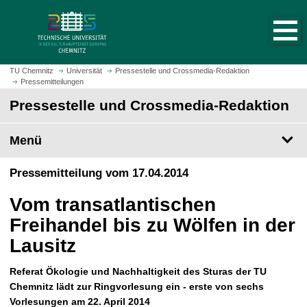
S
S
t
p
a
r
r
i
t
n
TU Chemnitz
Universität
Pressestelle und Crossmedia-Redaktion
s
Pressemitteilungen
g
e
e
Pressestelle und Crossmedia-Redaktion
i
z
t
u
Menü
e
m
a
H
Pressemitteilung vom 17.04.2014
u
a
f
u
Vom transatlantischen
r
p
u
Freihandel bis zu Wölfen in der
t
f
i
Lausitz
e
n
n
h
Referat Ökologie und Nachhaltigkeit des Sturas der TU
a
Chemnitz lädt zur Ringvorlesung ein - erste von sechs
l
Vorlesungen am 22. April 2014