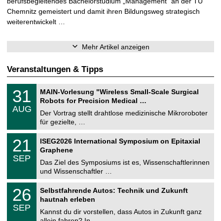
berufsbegleitendes Bachelorstudium „Management“ an der TU
Chemnitz gemeistert und damit ihren Bildungsweg strategisch
weiterentwickelt …
Mehr Artikel anzeigen
Veranstaltungen & Tipps
T
3
31
MAIN-Vorlesung "Wireless Small-Scale Surgical
U
1
Robots for Precision Medical …
C
.
AUG
h
0
Der Vortrag stellt drahtlose medizinische Mikroroboter
e
8
für gezielte, …
m
.
n
2
T
i
2
21
ISEG2026 International Symposium on Epitaxial
0
U
t
1
2
Graphene
C
z
.
6
SEP
h
0
Das Ziel des Symposiums ist es, Wissenschaftlerinnen
e
9
und Wissenschaftler …
m
.
n
2
T
i
2
26
Selbstfahrende Autos: Technik und Zukunft
0
U
t
6
2
hautnah erleben
C
z
.
6
SEP
h
0
Kannst du dir vorstellen, dass Autos in Zukunft ganz
e
9
allein fahren? In …