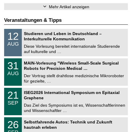
Mehr Artikel anzeigen
Veranstaltungen & Tipps
S
1
12
Studieren und Leben in Deutschland –
o
2
Interkulturelle Kommunikation
n
.
AUG
s
0
Diese Vorlesung bereitet internationale Studierende
t
8
auf kulturelle und …
i
.
g
2
T
e
3
31
MAIN-Vorlesung "Wireless Small-Scale Surgical
0
U
1
2
Robots for Precision Medical …
C
.
6
AUG
h
0
Der Vortrag stellt drahtlose medizinische Mikroroboter
e
8
für gezielte, …
m
.
n
2
T
i
2
21
ISEG2026 International Symposium on Epitaxial
0
U
t
1
2
Graphene
C
z
.
6
SEP
h
0
Das Ziel des Symposiums ist es, Wissenschaftlerinnen
e
9
und Wissenschaftler …
m
.
n
2
T
i
2
26
Selbstfahrende Autos: Technik und Zukunft
0
U
t
6
2
hautnah erleben
C
z
.
6