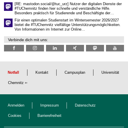
c
[RE: mastodon.social/@tuc_urz] Nutzer der digitalen Dienste der
h
#TUChemnitz finden hier schnelle und verständliche Hilfe.
a
Besonders praktisch für Studierende und Beschäftigte der…
f
t
Für einen optimalen Studienstart im Wintersemester 2026/2027
l
bietet die #TUChemnitz vielfältige Unterstützungsmöglichkeiten.
i
Von Informationen im Internet zur Online…
c
h
Verbinde dich mit uns:
e
n
N
a
c
h
w
u
Notfall
Kontakt
Campusplan
Universität
c
h
Chemnitz
s
Anmelden
Impressum
Datenschutz
Cookies
Barrierefreiheit