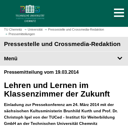
S
S
t
p
a
r
r
i
t
n
TU Chemnitz
Universität
Pressestelle und Crossmedia-Redaktion
s
Pressemitteilungen
g
e
e
Pressestelle und Crossmedia-Redaktion
i
z
t
u
Menü
e
m
a
H
Pressemitteilung vom 19.03.2014
u
a
f
u
Lehren und Lernen im
r
p
u
Klassenzimmer der Zukunft
t
f
i
e
Einladung zur Pressekonferenz am 24. März 2014 mit der
n
n
sächsischen Kultusministerin Brunhild Kurth und Prof. Dr.
h
Christoph Igel von der TUCed - Institut für Weiterbildung
a
GmbH an der Technischen Universität Chemnitz
l