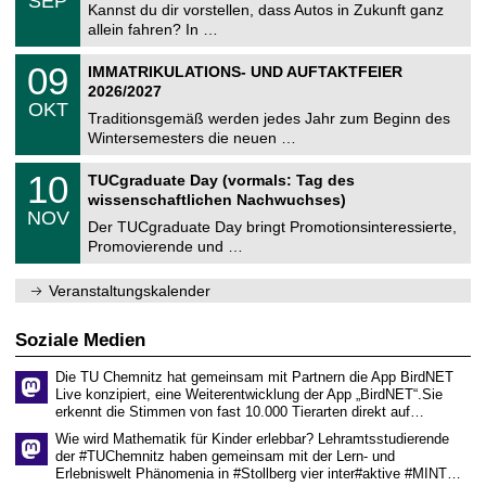
SEP
h
0
Kannst du dir vorstellen, dass Autos in Zukunft ganz
e
9
allein fahren? In …
m
.
n
2
T
i
0
09
IMMATRIKULATIONS- UND AUFTAKTFEIER
0
U
t
9
2
2026/2027
C
z
.
6
OKT
h
1
Traditionsgemäß werden jedes Jahr zum Beginn des
e
0
Wintersemesters die neuen …
m
.
n
2
Z
i
1
10
TUCgraduate Day (vormals: Tag des
0
e
t
0
2
wissenschaftlichen Nachwuchses)
n
z
.
6
NOV
t
1
Der TUCgraduate Day bringt Promotionsinteressierte,
r
1
Promovierende und …
u
.
m
2
f
0
Veranstaltungskalender
ü
2
r
6
d
Soziale Medien
e
n
Die TU Chemnitz hat gemeinsam mit Partnern die App BirdNET
w
Live konzipiert, eine Weiterentwicklung der App „BirdNET“.Sie
i
erkennt die Stimmen von fast 10.000 Tierarten direkt auf…
s
s
Wie wird Mathematik für Kinder erlebbar? Lehramtsstudierende
e
der #TUChemnitz haben gemeinsam mit der Lern- und
n
Erlebniswelt Phänomenia in #Stollberg vier inter#aktive #MINT…
s