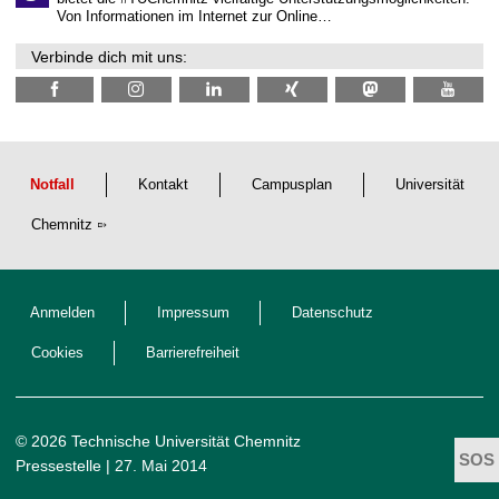
N
Von Informationen im Internet zur Online…
a
c
Verbinde dich mit uns:
h
w
u
c
h
s
Notfall
Kontakt
Campusplan
Universität
Chemnitz
Anmelden
Impressum
Datenschutz
Cookies
Barrierefreiheit
© 2026 Technische Universität Chemnitz
Pressestelle
| 27. Mai 2014