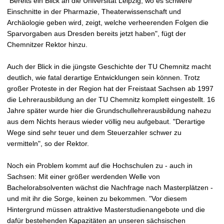
"Bereits ein Blick an die Universität Leipzig, wo es schwere
Einschnitte in der Pharmazie, Theaterwissenschaft und
Archäologie geben wird, zeigt, welche verheerenden Folgen die
Sparvorgaben aus Dresden bereits jetzt haben", fügt der
Chemnitzer Rektor hinzu.
Auch der Blick in die jüngste Geschichte der TU Chemnitz macht
deutlich, wie fatal derartige Entwicklungen sein können. Trotz
großer Proteste in der Region hat der Freistaat Sachsen ab 1997
die Lehrerausbildung an der TU Chemnitz komplett eingestellt. 16
Jahre später wurde hier die Grundschullehrerausbildung nahezu
aus dem Nichts heraus wieder völlig neu aufgebaut. "Derartige
Wege sind sehr teuer und dem Steuerzahler schwer zu
vermitteln", so der Rektor.
Noch ein Problem kommt auf die Hochschulen zu - auch in
Sachsen: Mit einer größer werdenden Welle von
Bachelorabsolventen wächst die Nachfrage nach Masterplätzen -
und mit ihr die Sorge, keinen zu bekommen. "Vor diesem
Hintergrund müssen attraktive Masterstudienangebote und die
dafür bestehenden Kapazitäten an unseren sächsischen