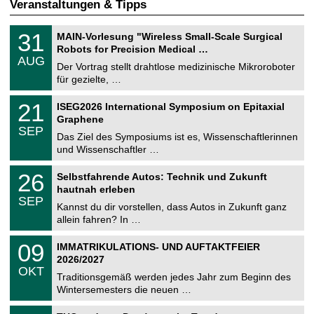
Veranstaltungen & Tipps
T
3
31
MAIN-Vorlesung "Wireless Small-Scale Surgical
U
1
Robots for Precision Medical …
C
.
AUG
h
0
Der Vortrag stellt drahtlose medizinische Mikroroboter
e
8
für gezielte, …
m
.
n
2
T
i
2
21
ISEG2026 International Symposium on Epitaxial
0
U
t
1
2
Graphene
C
z
.
6
SEP
h
0
Das Ziel des Symposiums ist es, Wissenschaftlerinnen
e
9
und Wissenschaftler …
m
.
n
2
T
i
2
26
Selbstfahrende Autos: Technik und Zukunft
0
U
t
6
2
hautnah erleben
C
z
.
6
SEP
h
0
Kannst du dir vorstellen, dass Autos in Zukunft ganz
e
9
allein fahren? In …
m
.
n
2
T
i
0
09
IMMATRIKULATIONS- UND AUFTAKTFEIER
0
U
t
9
2
2026/2027
C
z
.
6
OKT
h
1
Traditionsgemäß werden jedes Jahr zum Beginn des
e
0
Wintersemesters die neuen …
m
.
n
2
Z
i