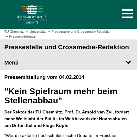
S
S
t
p
a
r
r
i
t
n
TU Chemnitz
Universität
Pressestelle und Crossmedia-Redaktion
s
Pressemitteilungen
g
e
e
Pressestelle und Crossmedia-Redaktion
i
z
t
u
Menü
e
m
a
H
Pressemitteilung vom 04.02.2014
u
a
f
u
"Kein Spielraum mehr beim
r
p
u
Stellenabbau"
t
f
i
e
Der Rektor der TU Chemnitz, Prof. Dr. Arnold van Zyl, fordert
n
n
mehr Weitsicht der Politik im Wettbewerb der Hochschulen
h
um Drittmittel und kluge Köpfe
a
l
"Wer die aktuelle hochschulpolitische Debatte im Freistaat