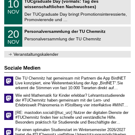
1
10
TUCgraduate Day (vormals: Tag des
0
e
t
0
2
wissenschaftlichen Nachwuchses)
n
z
.
6
NOV
t
1
Der TUCgraduate Day bringt Promotionsinteressierte,
r
1
Promovierende und …
u
.
m
2
T
f
2
20
Personalversammlung der TU Chemnitz
0
U
ü
0
2
C
r
Personalversammlung der TU Chemnitz
.
6
NOV
h
d
1
e
e
1
m
n
.
Veranstaltungskalender
n
w
2
i
i
0
t
s
2
Soziale Medien
z
s
6
e
Die TU Chemnitz hat gemeinsam mit Partnern die App BirdNET
n
Live konzipiert, eine Weiterentwicklung der App „BirdNET“.Sie
s
erkennt die Stimmen von fast 10.000 Tierarten direkt auf…
c
h
Wie wird Mathematik für Kinder erlebbar? Lehramtsstudierende
a
der #TUChemnitz haben gemeinsam mit der Lern- und
f
Erlebniswelt Phänomenia in #Stollberg vier inter#aktive #MINT…
t
l
[RE: mastodon.social/@tuc_urz] Nutzer der digitalen Dienste der
i
#TUChemnitz finden hier schnelle und verständliche Hilfe.
c
Besonders praktisch für Studierende und Beschäftigte der…
h
e
Für einen optimalen Studienstart im Wintersemester 2026/2027
n
bietet die #TUChemnitz vielfältige Unterstützungsmöglichkeiten.