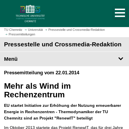
S
S
t
p
a
r
r
i
t
n
TU Chemnitz
Universität
Pressestelle und Crossmedia-Redaktion
s
Pressemitteilungen
g
e
e
Pressestelle und Crossmedia-Redaktion
i
z
t
u
Menü
e
m
a
H
Pressemitteilung vom 22.01.2014
u
a
f
u
Mehr als Wind im
r
p
u
Rechenzentrum
t
f
i
e
EU startet Initiative zur Erhöhung der Nutzung erneuerbarer
n
n
Energie in Rechenzentren - Thermodynamiker der TU
h
Chemnitz sind an Projekt "RenewIT" beteiligt
a
l
Im Oktober 2013 startete das Projekt RenewIT, das für drei Jahre