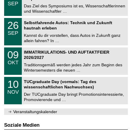
z
.
6
SEP
h
0
Das Ziel des Symposiums ist es, Wissenschaftlerinnen
e
9
und Wissenschaftler …
m
.
n
2
T
i
2
26
Selbstfahrende Autos: Technik und Zukunft
0
U
t
6
2
hautnah erleben
C
z
.
6
SEP
h
0
Kannst du dir vorstellen, dass Autos in Zukunft ganz
e
9
allein fahren? In …
m
.
n
2
T
i
0
09
IMMATRIKULATIONS- UND AUFTAKTFEIER
0
U
t
9
2
2026/2027
C
z
.
6
OKT
h
1
Traditionsgemäß werden jedes Jahr zum Beginn des
e
0
Wintersemesters die neuen …
m
.
n
2
Z
i
1
10
TUCgraduate Day (vormals: Tag des
0
e
t
0
2
wissenschaftlichen Nachwuchses)
n
z
.
6
NOV
t
1
Der TUCgraduate Day bringt Promotionsinteressierte,
r
1
Promovierende und …
u
.
m
2
f
0
Veranstaltungskalender
ü
2
r
6
d
Soziale Medien
e
n