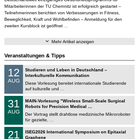
Mitarbeiterinnen der TU Chemnitz ist erfolgreich gestartet –
Teilnehmerinnen berichten von Verbesserungen in Fitness,
Beweglichkeit, Kraft und Wohlbefinden – Anmeldung für den
zweiten Kursblock ist geöffnet …
Mehr Artikel anzeigen
Veranstaltungen & Tipps
S
1
12
Studieren und Leben in Deutschland –
o
2
Interkulturelle Kommunikation
n
.
AUG
s
0
Diese Vorlesung bereitet internationale Studierende
t
8
auf kulturelle und …
i
.
g
2
T
e
3
31
MAIN-Vorlesung "Wireless Small-Scale Surgical
0
U
1
2
Robots for Precision Medical …
C
.
6
AUG
h
0
Der Vortrag stellt drahtlose medizinische Mikroroboter
e
8
für gezielte, …
m
.
n
2
T
i
2
21
ISEG2026 International Symposium on Epitaxial
0
U
t
1
2
Graphene
C