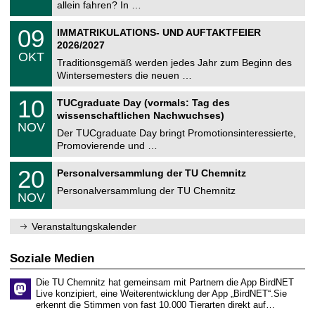
9
allein fahren? In …
m
.
n
2
T
i
0
09
IMMATRIKULATIONS- UND AUFTAKTFEIER
0
U
t
9
2
2026/2027
C
z
.
6
OKT
h
1
Traditionsgemäß werden jedes Jahr zum Beginn des
e
0
Wintersemesters die neuen …
m
.
n
2
Z
i
1
10
TUCgraduate Day (vormals: Tag des
0
e
t
0
2
wissenschaftlichen Nachwuchses)
n
z
.
6
NOV
t
1
Der TUCgraduate Day bringt Promotionsinteressierte,
r
1
Promovierende und …
u
.
m
2
T
f
2
20
Personalversammlung der TU Chemnitz
0
U
ü
0
2
C
r
Personalversammlung der TU Chemnitz
.
6
NOV
h
d
1
e
e
1
m
n
.
Veranstaltungskalender
n
w
2
i
i
0
t
s
2
Soziale Medien
z
s
6
e
Die TU Chemnitz hat gemeinsam mit Partnern die App BirdNET
n
Live konzipiert, eine Weiterentwicklung der App „BirdNET“.Sie
s
erkennt die Stimmen von fast 10.000 Tierarten direkt auf…
c