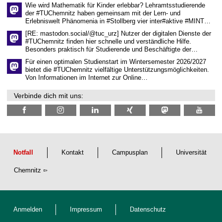
h
Wie wird Mathematik für Kinder erlebbar? Lehramtsstudierende
a
der #TUChemnitz haben gemeinsam mit der Lern- und
f
Erlebniswelt Phänomenia in #Stollberg vier inter#aktive #MINT…
t
l
[RE: mastodon.social/@tuc_urz] Nutzer der digitalen Dienste der
i
#TUChemnitz finden hier schnelle und verständliche Hilfe.
c
Besonders praktisch für Studierende und Beschäftigte der…
h
e
Für einen optimalen Studienstart im Wintersemester 2026/2027
n
bietet die #TUChemnitz vielfältige Unterstützungsmöglichkeiten.
N
Von Informationen im Internet zur Online…
a
c
Verbinde dich mit uns:
h
w
u
c
h
s
Notfall
Kontakt
Campusplan
Universität
Chemnitz
Anmelden
Impressum
Datenschutz