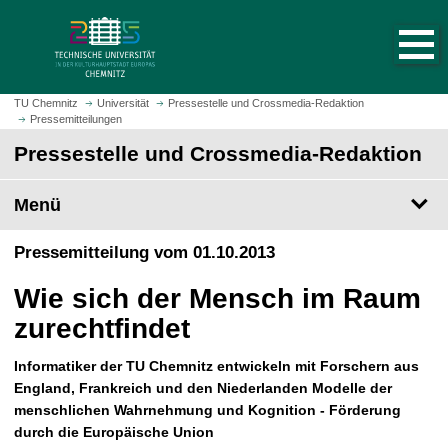
S
S
t
p
a
r
r
i
t
n
TU Chemnitz
Universität
Pressestelle und Crossmedia-Redaktion
s
Pressemitteilungen
g
e
e
Pressestelle und Crossmedia-Redaktion
i
z
t
u
Menü
e
m
a
H
Pressemitteilung vom 01.10.2013
u
a
f
u
Wie sich der Mensch im Raum
r
p
u
zurechtfindet
t
f
i
e
Informatiker der TU Chemnitz entwickeln mit Forschern aus
n
n
England, Frankreich und den Niederlanden Modelle der
h
menschlichen Wahrnehmung und Kognition - Förderung
a
durch die Europäische Union
l