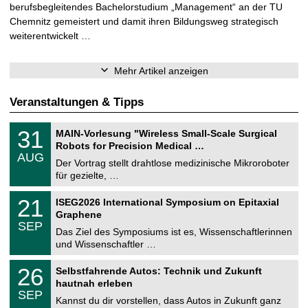
berufsbegleitendes Bachelorstudium „Management“ an der TU
Chemnitz gemeistert und damit ihren Bildungsweg strategisch
weiterentwickelt …
Mehr Artikel anzeigen
Veranstaltungen & Tipps
T
3
31
MAIN-Vorlesung "Wireless Small-Scale Surgical
U
1
Robots for Precision Medical …
C
.
AUG
h
0
Der Vortrag stellt drahtlose medizinische Mikroroboter
e
8
für gezielte, …
m
.
n
2
T
i
2
21
ISEG2026 International Symposium on Epitaxial
0
U
t
1
2
Graphene
C
z
.
6
SEP
h
0
Das Ziel des Symposiums ist es, Wissenschaftlerinnen
e
9
und Wissenschaftler …
m
.
n
2
T
i
2
26
Selbstfahrende Autos: Technik und Zukunft
0
U
t
6
2
hautnah erleben
C
z
.
6
SEP
h
0
Kannst du dir vorstellen, dass Autos in Zukunft ganz
e