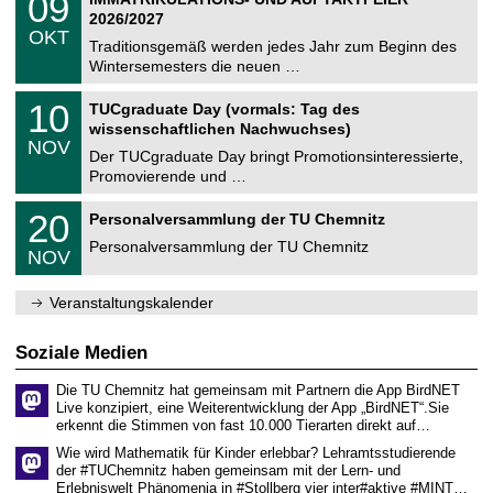
09
0
U
t
9
2
2026/2027
C
z
.
6
OKT
h
1
Traditionsgemäß werden jedes Jahr zum Beginn des
e
0
Wintersemesters die neuen …
m
.
n
2
Z
i
1
10
TUCgraduate Day (vormals: Tag des
0
e
t
0
2
wissenschaftlichen Nachwuchses)
n
z
.
6
NOV
t
1
Der TUCgraduate Day bringt Promotionsinteressierte,
r
1
Promovierende und …
u
.
m
2
T
f
2
20
Personalversammlung der TU Chemnitz
0
U
ü
0
2
C
r
Personalversammlung der TU Chemnitz
.
6
NOV
h
d
1
e
e
1
m
n
.
Veranstaltungskalender
n
w
2
i
i
0
t
s
2
Soziale Medien
z
s
6
e
Die TU Chemnitz hat gemeinsam mit Partnern die App BirdNET
n
Live konzipiert, eine Weiterentwicklung der App „BirdNET“.Sie
s
erkennt die Stimmen von fast 10.000 Tierarten direkt auf…
c
h
Wie wird Mathematik für Kinder erlebbar? Lehramtsstudierende
a
der #TUChemnitz haben gemeinsam mit der Lern- und
f
Erlebniswelt Phänomenia in #Stollberg vier inter#aktive #MINT…