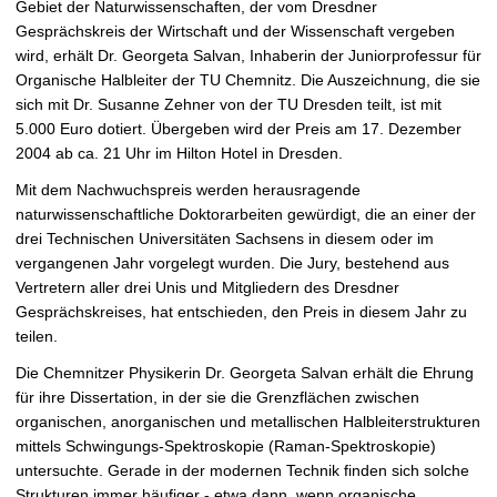
Gebiet der Naturwissenschaften, der vom Dresdner
t
Gesprächskreis der Wirtschaft und der Wissenschaft vergeben
wird, erhält Dr. Georgeta Salvan, Inhaberin der Juniorprofessur für
Organische Halbleiter der TU Chemnitz. Die Auszeichnung, die sie
sich mit Dr. Susanne Zehner von der TU Dresden teilt, ist mit
5.000 Euro dotiert. Übergeben wird der Preis am 17. Dezember
2004 ab ca. 21 Uhr im Hilton Hotel in Dresden.
Mit dem Nachwuchspreis werden herausragende
naturwissenschaftliche Doktorarbeiten gewürdigt, die an einer der
drei Technischen Universitäten Sachsens in diesem oder im
vergangenen Jahr vorgelegt wurden. Die Jury, bestehend aus
Vertretern aller drei Unis und Mitgliedern des Dresdner
Gesprächskreises, hat entschieden, den Preis in diesem Jahr zu
teilen.
Die Chemnitzer Physikerin Dr. Georgeta Salvan erhält die Ehrung
für ihre Dissertation, in der sie die Grenzflächen zwischen
organischen, anorganischen und metallischen Halbleiterstrukturen
mittels Schwingungs-Spektroskopie (Raman-Spektroskopie)
untersuchte. Gerade in der modernen Technik finden sich solche
Strukturen immer häufiger - etwa dann, wenn organische