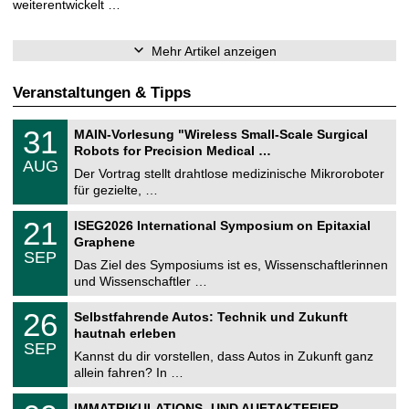
weiterentwickelt …
Mehr Artikel anzeigen
Veranstaltungen & Tipps
T
3
31
MAIN-Vorlesung "Wireless Small-Scale Surgical
U
1
Robots for Precision Medical …
C
.
AUG
h
0
Der Vortrag stellt drahtlose medizinische Mikroroboter
e
8
für gezielte, …
m
.
n
2
T
i
2
21
ISEG2026 International Symposium on Epitaxial
0
U
t
1
2
Graphene
C
z
.
6
SEP
h
0
Das Ziel des Symposiums ist es, Wissenschaftlerinnen
e
9
und Wissenschaftler …
m
.
n
2
T
i
2
26
Selbstfahrende Autos: Technik und Zukunft
0
U
t
6
2
hautnah erleben
C
z
.
6
SEP
h
0
Kannst du dir vorstellen, dass Autos in Zukunft ganz
e
9
allein fahren? In …
m
.
n
2
T
i
0
IMMATRIKULATIONS- UND AUFTAKTFEIER