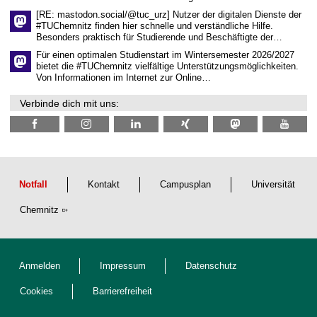
t
l
[RE: mastodon.social/@tuc_urz] Nutzer der digitalen Dienste der
i
#TUChemnitz finden hier schnelle und verständliche Hilfe.
c
Besonders praktisch für Studierende und Beschäftigte der…
h
e
Für einen optimalen Studienstart im Wintersemester 2026/2027
n
bietet die #TUChemnitz vielfältige Unterstützungsmöglichkeiten.
N
Von Informationen im Internet zur Online…
a
c
Verbinde dich mit uns:
h
w
u
c
h
s
Notfall
Kontakt
Campusplan
Universität
Chemnitz
Anmelden
Impressum
Datenschutz
Cookies
Barrierefreiheit