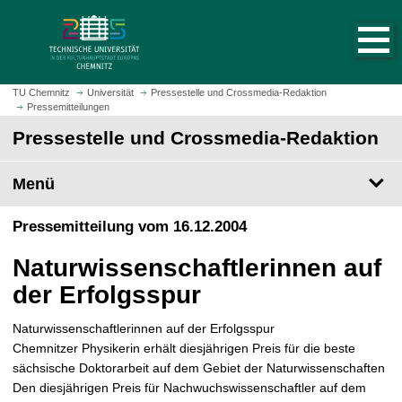
S
S
t
p
a
r
r
i
t
n
TU Chemnitz
Universität
Pressestelle und Crossmedia-Redaktion
s
Pressemitteilungen
g
e
e
Pressestelle und Crossmedia-Redaktion
i
z
t
u
Menü
e
m
a
H
Pressemitteilung vom 16.12.2004
u
a
f
u
Naturwissenschaftlerinnen auf
r
p
u
der Erfolgsspur
t
f
i
e
Naturwissenschaftlerinnen auf der Erfolgsspur
n
n
Chemnitzer Physikerin erhält diesjährigen Preis für die beste
h
sächsische Doktorarbeit auf dem Gebiet der Naturwissenschaften
a
Den diesjährigen Preis für Nachwuchswissenschaftler auf dem
l