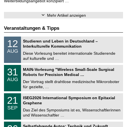
Weiterbildungsangebot konzipiert …
Mehr Artikel anzeigen
Veranstaltungen & Tipps
S
1
12
Studieren und Leben in Deutschland –
o
2
Interkulturelle Kommunikation
n
.
AUG
s
0
Diese Vorlesung bereitet internationale Studierende
t
8
auf kulturelle und …
i
.
g
2
T
e
3
31
MAIN-Vorlesung "Wireless Small-Scale Surgical
0
U
1
2
Robots for Precision Medical …
C
.
6
AUG
h
0
Der Vortrag stellt drahtlose medizinische Mikroroboter
e
8
für gezielte, …
m
.
n
2
T
i
2
21
ISEG2026 International Symposium on Epitaxial
0
U
t
1
2
Graphene
C
z
.
6
SEP
h
0
Das Ziel des Symposiums ist es, Wissenschaftlerinnen
e
9
und Wissenschaftler …
m
.
n
2
T
i
2
Selbstfahrende Autos: Technik und Zukunft
0