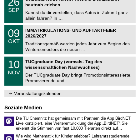
26
U
t
6
2
hautnah erleben
C
z
.
6
SEP
h
0
Kannst du dir vorstellen, dass Autos in Zukunft ganz
e
9
allein fahren? In …
m
.
n
2
T
i
0
09
IMMATRIKULATIONS- UND AUFTAKTFEIER
0
U
t
9
2
2026/2027
C
z
.
6
OKT
h
1
Traditionsgemäß werden jedes Jahr zum Beginn des
e
0
Wintersemesters die neuen …
m
.
n
2
Z
i
1
10
TUCgraduate Day (vormals: Tag des
0
e
t
0
2
wissenschaftlichen Nachwuchses)
n
z
.
6
NOV
t
1
Der TUCgraduate Day bringt Promotionsinteressierte,
r
1
Promovierende und …
u
.
m
2
f
0
Veranstaltungskalender
ü
2
r
6
d
Soziale Medien
e
n
Die TU Chemnitz hat gemeinsam mit Partnern die App BirdNET
w
Live konzipiert, eine Weiterentwicklung der App „BirdNET“.Sie
i
erkennt die Stimmen von fast 10.000 Tierarten direkt auf…
s
s
Wie wird Mathematik für Kinder erlebbar? Lehramtsstudierende
e