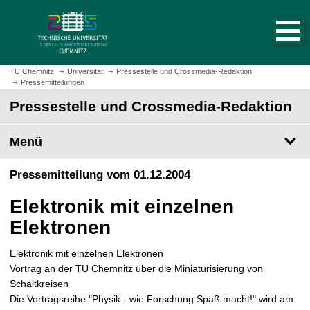
S
S
t
p
a
r
r
i
t
n
TU Chemnitz
Universität
Pressestelle und Crossmedia-Redaktion
s
Pressemitteilungen
g
e
e
Pressestelle und Crossmedia-Redaktion
i
z
t
u
Menü
e
m
a
H
Pressemitteilung vom 01.12.2004
u
a
f
u
Elektronik mit einzelnen
r
p
u
Elektronen
t
f
i
e
Elektronik mit einzelnen Elektronen
n
n
Vortrag an der TU Chemnitz über die Miniaturisierung von
h
Schaltkreisen
a
Die Vortragsreihe "Physik - wie Forschung Spaß macht!" wird am
l