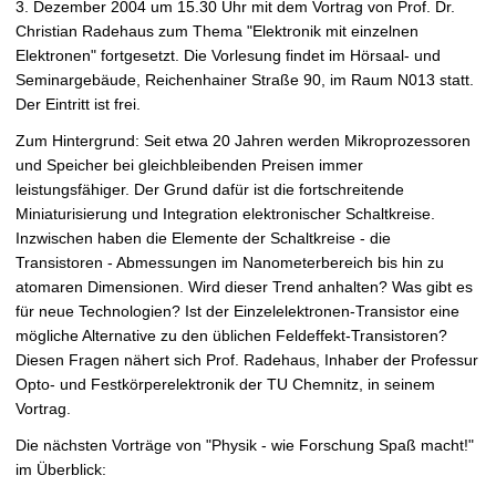
3. Dezember 2004 um 15.30 Uhr mit dem Vortrag von Prof. Dr.
t
Christian Radehaus zum Thema "Elektronik mit einzelnen
Elektronen" fortgesetzt. Die Vorlesung findet im Hörsaal- und
Seminargebäude, Reichenhainer Straße 90, im Raum N013 statt.
Der Eintritt ist frei.
Zum Hintergrund: Seit etwa 20 Jahren werden Mikroprozessoren
und Speicher bei gleichbleibenden Preisen immer
leistungsfähiger. Der Grund dafür ist die fortschreitende
Miniaturisierung und Integration elektronischer Schaltkreise.
Inzwischen haben die Elemente der Schaltkreise - die
Transistoren - Abmessungen im Nanometerbereich bis hin zu
atomaren Dimensionen. Wird dieser Trend anhalten? Was gibt es
für neue Technologien? Ist der Einzelelektronen-Transistor eine
mögliche Alternative zu den üblichen Feldeffekt-Transistoren?
Diesen Fragen nähert sich Prof. Radehaus, Inhaber der Professur
Opto- und Festkörperelektronik der TU Chemnitz, in seinem
Vortrag.
Die nächsten Vorträge von "Physik - wie Forschung Spaß macht!"
im Überblick: