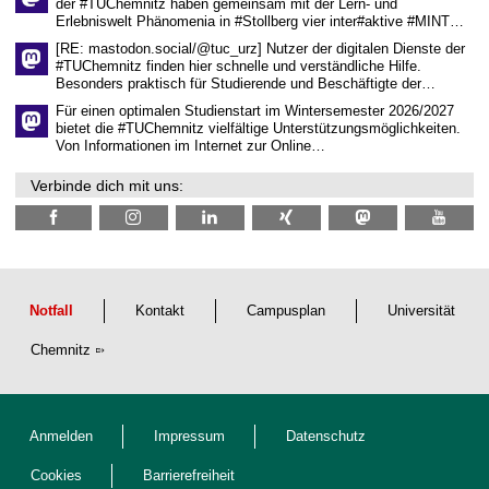
der #TUChemnitz haben gemeinsam mit der Lern- und
n
Erlebniswelt Phänomenia in #Stollberg vier inter#aktive #MINT…
s
c
[RE: mastodon.social/@tuc_urz] Nutzer der digitalen Dienste der
h
#TUChemnitz finden hier schnelle und verständliche Hilfe.
a
Besonders praktisch für Studierende und Beschäftigte der…
f
t
Für einen optimalen Studienstart im Wintersemester 2026/2027
l
bietet die #TUChemnitz vielfältige Unterstützungsmöglichkeiten.
i
Von Informationen im Internet zur Online…
c
h
Verbinde dich mit uns:
e
n
N
a
c
h
w
u
Notfall
Kontakt
Campusplan
Universität
c
h
Chemnitz
s
Anmelden
Impressum
Datenschutz
Cookies
Barrierefreiheit